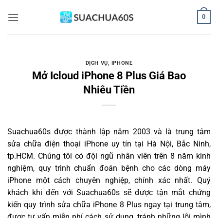
Bỏ
0
qua
nội
dung
DỊCH VỤ
,
IPHONE
Mở Icloud iPhone 8 Plus Giá Bao
Nhiêu Tiền
Suachua60s
được thành lập năm 2003 và là trung tâm
sửa chữa điện thoại iPhone uy tín tại Hà Nội, Bắc Ninh,
tp.HCM. Chúng tôi có đội ngũ nhân viên trên 8 năm kinh
nghiệm, quy trình chuẩn đoán bệnh cho các dòng máy
iPhone một cách chuyên nghiệp, chính xác nhất. Quý
khách khi đến với Suachua60s sẽ được tận mắt chứng
kiến quy trình sửa chữa iPhone 8 Plus ngay tại trung tâm,
được tư vấn miễn phí cách sử dụng, tránh những lỗi mình