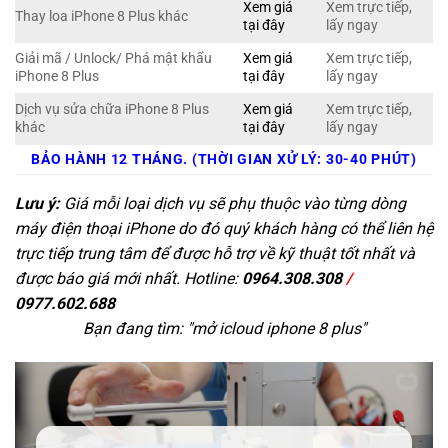
Xem giá
Xem trực tiếp,
Thay loa iPhone 8 Plus khác
tại đây
lấy ngay
Giải mã / Unlock/ Phá mật khẩu
Xem giá
Xem trực tiếp,
iPhone 8 Plus
tại đây
lấy ngay
Dịch vụ sửa chữa iPhone 8 Plus
Xem giá
Xem trực tiếp,
khác
tại đây
lấy ngay
BẢO HÀNH 12 THÁNG. (THỜI GIAN XỬ LÝ: 30-40 PHÚT)
Lưu ý:
Giá mỗi loại dịch vụ sẽ phụ thuộc vào từng dòng
máy điện thoại iPhone do đó quý khách hàng có thể liên hệ
trực tiếp trung tâm để được hỗ trợ về kỹ thuật tốt nhất và
được báo giá mới nhất. Hotline:
0964.308.308
/
0977.602.688
Bạn đang tìm: "
mở icloud iphone 8 plus
"