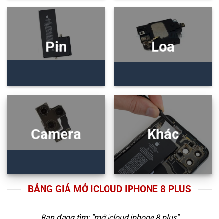
Pin
Loa
Camera
Khác
BẢNG GIÁ MỞ ICLOUD IPHONE 8 PLUS
Bạn đang tìm: "
mở icloud iphone 8 plus
"