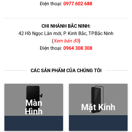
Điện thoại:
0977 602 688
CHI NHÁNH BẮC NINH:
42 Hồ Ngọc Lân mới, P. Kinh Bắc, TP.Bắc Ninh
(
Xem bản đồ
)
Điện thoại:
0964 308 308
CÁC SẢN PHẨM CỦA CHÚNG TÔI
Màn
Mặt Kính
Hình