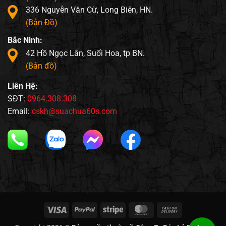
336 Nguyễn Văn Cừ, Long Biên, HN.
(Bản Đồ)
Bắc Ninh:
42 Hồ Ngọc Lân, Suối Hoa, tp BN.
(Bản đồ)
Liên Hệ:
SĐT:
0964.308.308
Email:
cskh@suachua60s.com
Visa
PayPal
Stripe
MasterCard
Cash
On