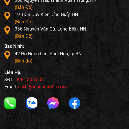
308 Nguyễn Trãi, Thanh Xuân Trung, HN.
(Bản Đồ)
19 Trần Quý Kiên, Cầu Giấy, HN.
(Bản Đồ)
336 Nguyễn Văn Cừ, Long Biên, HN.
(Bản Đồ)
Bắc Ninh:
42 Hồ Ngọc Lân, Suối Hoa, tp BN.
(Bản đồ)
Liên Hệ:
SĐT:
0964.308.308
Email:
cskh@suachua60s.com