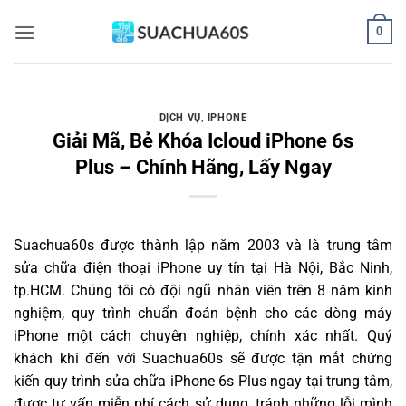
Bỏ
0
qua
nội
dung
DỊCH VỤ
,
IPHONE
Giải Mã, Bẻ Khóa Icloud iPhone 6s
Plus – Chính Hãng, Lấy Ngay
Suachua60s
được thành lập năm 2003 và là trung tâm
sửa chữa điện thoại iPhone uy tín tại Hà Nội, Bắc Ninh,
tp.HCM. Chúng tôi có đội ngũ nhân viên trên 8 năm kinh
nghiệm, quy trình chuẩn đoán bệnh cho các dòng máy
iPhone một cách chuyên nghiệp, chính xác nhất. Quý
khách khi đến với Suachua60s sẽ được tận mắt chứng
kiến quy trình sửa chữa iPhone 6s Plus ngay tại trung tâm,
được tư vấn miễn phí cách sử dụng, tránh những lỗi mình