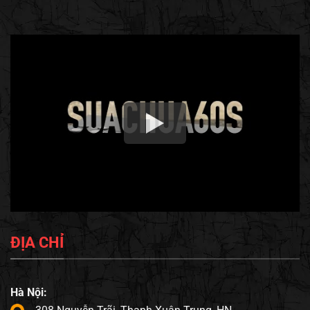
ĐỊA CHỈ
Hà Nội: