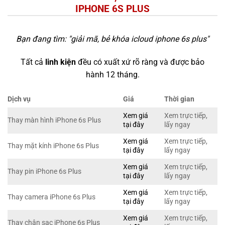
IPHONE 6S PLUS
Bạn đang tìm: "
giải mã, bẻ khóa icloud iphone 6s plus
"
Tất cả
linh kiện
đều có xuất xứ rõ ràng và được bảo
hành 12 tháng.
Dịch vụ
Giá
Thời gian
Xem giá
Xem trực tiếp,
Thay màn hình iPhone 6s Plus
tại đây
lấy ngay
Xem giá
Xem trực tiếp,
Thay mặt kính iPhone 6s Plus
tại đây
lấy ngay
Xem giá
Xem trực tiếp,
Thay pin iPhone 6s Plus
tại đây
lấy ngay
Xem giá
Xem trực tiếp,
Thay camera iPhone 6s Plus
tại đây
lấy ngay
Xem giá
Xem trực tiếp,
Thay chân sạc iPhone 6s Plus