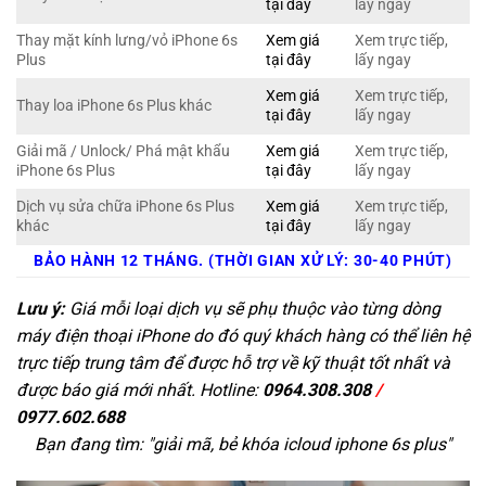
tại đây
lấy ngay
Thay mặt kính lưng/vỏ iPhone 6s
Xem giá
Xem trực tiếp,
Plus
tại đây
lấy ngay
Xem giá
Xem trực tiếp,
Thay loa iPhone 6s Plus khác
tại đây
lấy ngay
Giải mã / Unlock/ Phá mật khẩu
Xem giá
Xem trực tiếp,
iPhone 6s Plus
tại đây
lấy ngay
Dịch vụ sửa chữa iPhone 6s Plus
Xem giá
Xem trực tiếp,
khác
tại đây
lấy ngay
BẢO HÀNH 12 THÁNG. (THỜI GIAN XỬ LÝ: 30-40 PHÚT)
Lưu ý:
Giá mỗi loại dịch vụ sẽ phụ thuộc vào từng dòng
máy điện thoại iPhone do đó quý khách hàng có thể liên hệ
trực tiếp trung tâm để được hỗ trợ về kỹ thuật tốt nhất và
được báo giá mới nhất. Hotline:
0964.308.308
/
0977.602.688
Bạn đang tìm: "
giải mã, bẻ khóa icloud iphone 6s plus
"