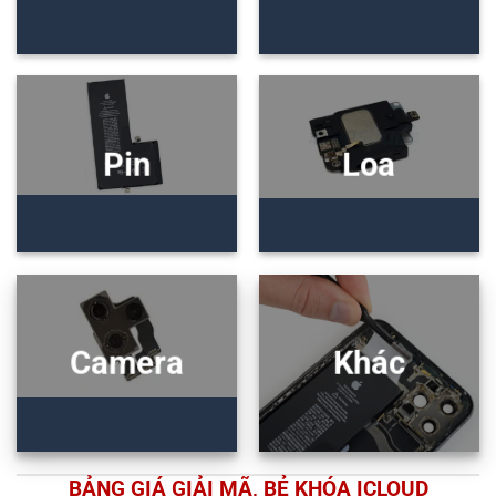
Pin
Loa
Camera
Khác
BẢNG GIÁ GIẢI MÃ, BẺ KHÓA ICLOUD