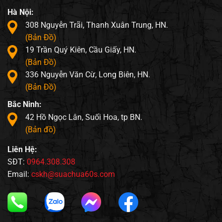
Hà Nội:
308 Nguyễn Trãi, Thanh Xuân Trung, HN.
(Bản Đồ)
19 Trần Quý Kiên, Cầu Giấy, HN.
(Bản Đồ)
336 Nguyễn Văn Cừ, Long Biên, HN.
(Bản Đồ)
Bắc Ninh:
42 Hồ Ngọc Lân, Suối Hoa, tp BN.
(Bản đồ)
Liên Hệ:
SĐT:
0964.308.308
Email:
cskh@suachua60s.com