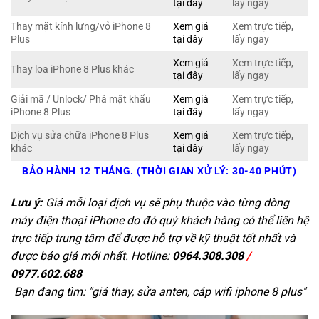
tại đây
lấy ngay
Thay mặt kính lưng/vỏ iPhone 8
Xem giá
Xem trực tiếp,
Plus
tại đây
lấy ngay
Xem giá
Xem trực tiếp,
Thay loa iPhone 8 Plus khác
tại đây
lấy ngay
Giải mã / Unlock/ Phá mật khẩu
Xem giá
Xem trực tiếp,
iPhone 8 Plus
tại đây
lấy ngay
Dịch vụ sửa chữa iPhone 8 Plus
Xem giá
Xem trực tiếp,
khác
tại đây
lấy ngay
BẢO HÀNH 12 THÁNG. (THỜI GIAN XỬ LÝ: 30-40 PHÚT)
Lưu ý:
Giá mỗi loại dịch vụ sẽ phụ thuộc vào từng dòng
máy điện thoại iPhone do đó quý khách hàng có thể liên hệ
trực tiếp trung tâm để được hỗ trợ về kỹ thuật tốt nhất và
được báo giá mới nhất. Hotline:
0964.308.308
/
0977.602.688
Bạn đang tìm: "
giá thay, sửa anten, cáp wifi iphone 8 plus
"