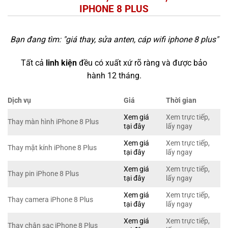
IPHONE 8 PLUS
Bạn đang tìm: "
giá thay, sửa anten, cáp wifi iphone 8 plus
"
Tất cả
linh kiện
đều có xuất xứ rõ ràng và được bảo
hành 12 tháng.
Dịch vụ
Giá
Thời gian
Xem giá
Xem trực tiếp,
Thay màn hình iPhone 8 Plus
tại đây
lấy ngay
Xem giá
Xem trực tiếp,
Thay mặt kính iPhone 8 Plus
tại đây
lấy ngay
Xem giá
Xem trực tiếp,
Thay pin iPhone 8 Plus
tại đây
lấy ngay
Xem giá
Xem trực tiếp,
Thay camera iPhone 8 Plus
tại đây
lấy ngay
Xem giá
Xem trực tiếp,
Thay chân sạc iPhone 8 Plus