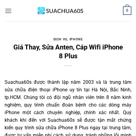
Bỏ
0
qua
nội
dung
DỊCH VỤ
,
IPHONE
Giá Thay, Sửa Anten, Cáp Wifi iPhone
8 Plus
Suachua60s
được thành lập năm 2003 và là trung tâm
sửa chữa điện thoại iPhone uy tín tại Hà Nội, Bắc Ninh,
tp.HCM. Chúng tôi có đội ngũ nhân viên trên 8 năm kinh
nghiệm, quy trình chuẩn đoán bệnh cho các dòng máy
iPhone một cách chuyên nghiệp, chính xác nhất. Quý
khách khi đến với Suachua60s sẽ được tận mắt chứng
kiến quy trình sửa chữa iPhone 8 Plus ngay tại trung tâm,
được tư vấn miễn phí cách sử dụng, tránh những lỗi mình