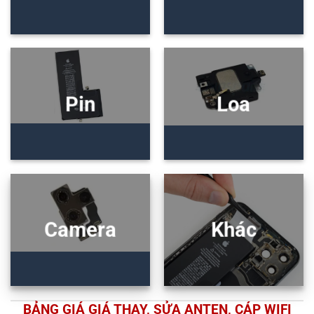
Pin
Loa
Camera
Khác
BẢNG GIÁ GIÁ THAY, SỬA ANTEN, CÁP WIFI