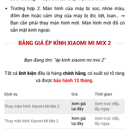
Trường hợp 2: Màn hình của máy bị sọc, nhòe màu,
đốm đen hoặc cảm ứng của máy bị đơ, liệt, loạn… ⇒
Bạn cần phải thay màn hình mới. Màn hình mới đã có
sẵn mặt kính ngoài.
BẢNG GIÁ ÉP KÍNH XIAOMI MI MIX 2
Bạn đang tìm: "
ép kính xiaomi mi mix 2
"
Tất cả
linh kiện
đều là hàng
chính hãng
, có xuất xứ rõ ràng
và được
bảo hành 12 tháng.
Dịch vụ
Giá
Thời gian
Xem giá
Xem trực tiếp,
Thay màn hình Xiaomi Mi Mix 2
tại đây
lấy ngay
Xem giá
Xem trực tiếp,
Thay mặt kính Xiaomi Mi Mix 2
tại đây
lấy ngay