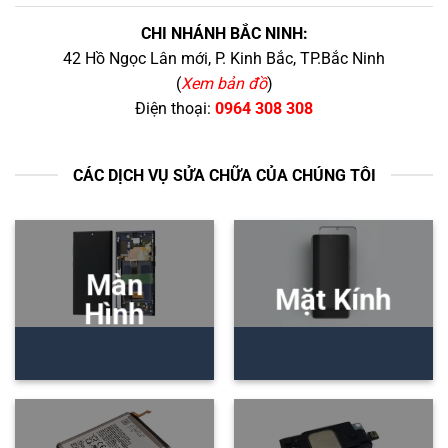
CHI NHÁNH BẮC NINH:
42 Hồ Ngọc Lân mới, P. Kinh Bắc, TP.Bắc Ninh
(
Xem bản đồ
)
Điện thoại:
0964 308 308
CÁC DỊCH VỤ SỬA CHỮA CỦA CHÚNG TÔI
Màn
Mặt Kính
Hình