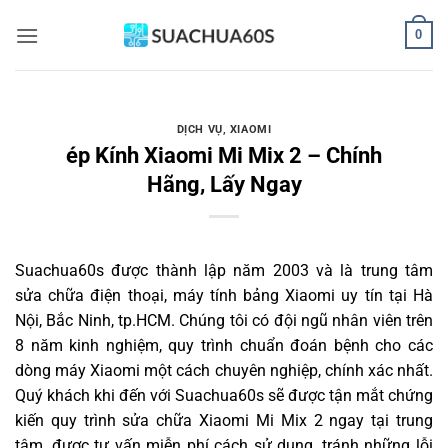
Bỏ
0
qua
nội
dung
DỊCH VỤ
,
XIAOMI
ép Kính Xiaomi Mi Mix 2 – Chính
Hãng, Lấy Ngay
Suachua60s
được thành lập năm 2003 và là trung tâm
sửa chữa điện thoại, máy tính bảng Xiaomi uy tín tại Hà
Nội, Bắc Ninh, tp.HCM. Chúng tôi có đội ngũ nhân viên trên
8 năm kinh nghiệm, quy trình chuẩn đoán bệnh cho các
dòng máy Xiaomi một cách chuyên nghiệp, chính xác nhất.
Quý khách khi đến với Suachua60s sẽ được tận mắt chứng
kiến quy trình sửa chữa Xiaomi Mi Mix 2 ngay tại trung
tâm, được tư vấn miễn phí cách sử dụng, tránh những lỗi