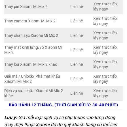
Xem trực tiếp,
Thay pin Xiaomi Mi Mix 2
Liên hệ
lấy ngay
Xem trực tiếp,
Thay camera Xiaomi Mi Mix 2
Liên hệ
lấy ngay
Xem trực tiếp,
Thay chân sạc Xiaomi Mi Mix 2
Liên hệ
lấy ngay
Thay mặt kính lưng/vỏ Xiaomi Mi
Xem trực tiếp,
Liên hệ
Mix 2
lấy ngay
Xem trực tiếp,
Thay loa Xiaomi Mi Mix 2 khác
Liên hệ
lấy ngay
Giải mã / Unlock/ Phá mật khẩu
Xem trực tiếp,
Liên hệ
Xiaomi Mi Mix 2
lấy ngay
Dịch vụ sửa chữa Xiaomi Mi Mix 2
Xem trực tiếp,
Liên hệ
khác
lấy ngay
BẢO HÀNH 12 THÁNG. (THỜI GIAN XỬ LÝ: 30-40 PHÚT)
Lưu ý:
Giá mỗi loại dịch vụ sẽ phụ thuộc vào từng dòng
máy điện thoại Xiaomi do đó quý khách hàng có thể liên