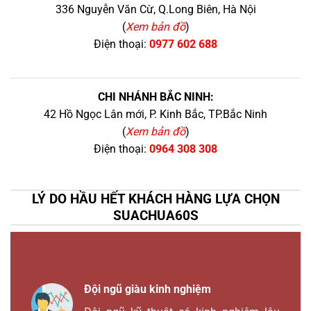
336 Nguyễn Văn Cừ, Q.Long Biên, Hà Nội
(
Xem bản đồ
)
Điện thoại:
0977 602 688
CHI NHÁNH BẮC NINH:
42 Hồ Ngọc Lân mới, P. Kinh Bắc, TP.Bắc Ninh
(
Xem bản đồ
)
Điện thoại:
0964 308 308
LÝ DO HẦU HẾT KHÁCH HÀNG LỰA CHỌN
SUACHUA60S
Đội ngũ giàu kinh nghiệm