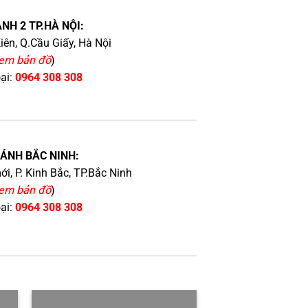
NH 2 TP.HÀ NỘI:
iên, Q.Cầu Giấy, Hà Nội
em bản đồ
)
oại:
0964 308 308
HÁNH BẮC NINH:
i, P. Kinh Bắc, TP.Bắc Ninh
em bản đồ
)
oại:
0964 308 308