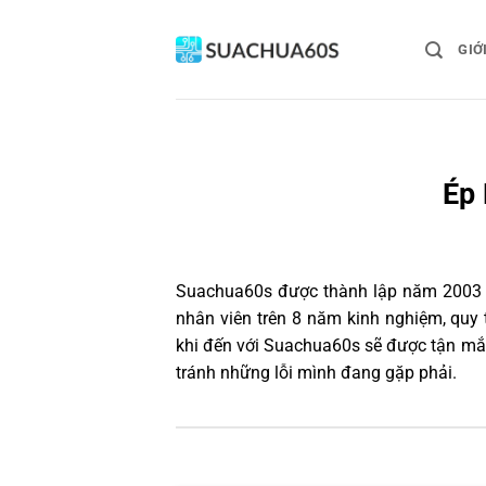
Bỏ
qua
GIỚ
nội
dung
Ép 
Suachua60s
được thành lập năm 2003 và
nhân viên trên 8 năm kinh nghiệm, quy
khi đến với Suachua60s sẽ được tận mắt
tránh những lỗi mình đang gặp phải.