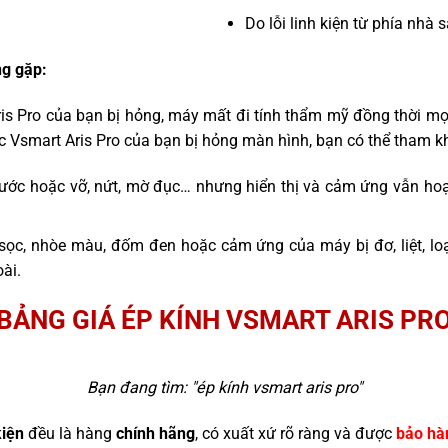
Do lỗi linh kiện từ phía nhà 
g gặp:
ris Pro của bạn bị hỏng, máy mất đi tính thẩm mỹ đồng thời mọ
c Vsmart Aris Pro của bạn bị hỏng màn hình, bạn có thể tham k
ước hoặc vỡ, nứt, mờ đục… nhưng hiển thị và cảm ứng vẫn hoạ
sọc, nhòe màu, đốm đen hoặc cảm ứng của máy bị đơ, liệt, l
ài.
BẢNG GIÁ ÉP KÍNH VSMART ARIS PR
Bạn đang tìm: "
ép kính vsmart aris pro
"
kiện
đều là hàng
chính hãng
, có xuất xứ rõ ràng và được
bảo hà