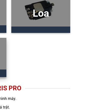
Loa
IS PRO
hình máy.
 trật.