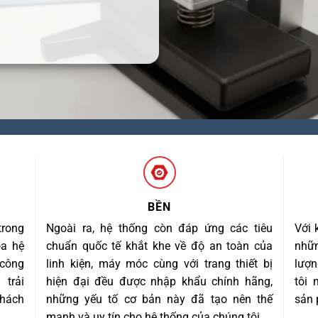
BỀN
trong
Ngoài ra, hệ thống còn đáp ứng các tiêu
Với 
óa hệ
chuẩn quốc tế khắt khe về độ an toàn của
nhữn
 công
linh kiện, máy móc cùng với trang thiết bị
lượn
trải
hiện đại đều được nhập khẩu chính hãng,
tôi
khách
những yếu tố cơ bản này đã tạo nên thế
sản 
mạnh và uy tín cho hệ thống của chúng tôi.