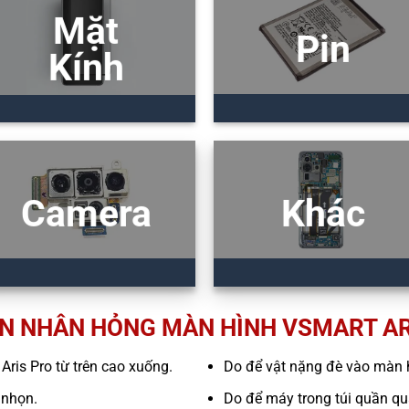
Mặt
Pin
Kính
Camera
Khác
N NHÂN HỎNG MÀN HÌNH VSMART AR
 Aris Pro từ trên cao xuống.
Do để vật nặng đè vào màn 
 nhọn.
Do để máy trong túi quần quá