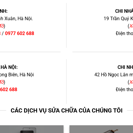
NH:
CHI NHÁ
h Xuân, Hà Nội.
19 Trần Quý K
đồ
)
(
X
8
/
0977 602 688
Điện th
+
.HÀ NỘI:
CHI N
ng Biên, Hà Nội
42 Hồ Ngọc Lân mớ
đồ
)
(
X
 602 688
Điện th
CÁC DỊCH VỤ SỬA CHỮA CỦA CHÚNG TÔI