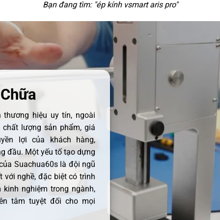
Bạn đang tìm: "
ép kính vsmart aris pro
"
 Chữa
thương hiệu uy tín, ngoài
ề chất lượng sản phẩm, giá
uyền lợi của khách hàng,
 đầu. Một yếu tố tạo dựng
 của Suachua60s là đội ngũ
 với nghề, đặc biệt có trình
 kinh nghiệm trong ngành,
ên tâm tuyệt đối cho mọi