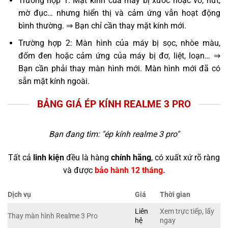
Trường hợp 1: Mặt kính của máy bị xước hoặc vỡ, nứt,
mờ đục… nhưng hiển thị và cảm ứng vẫn hoạt động
bình thường. ⇒ Bạn chỉ cần thay mặt kính mới.
Trường hợp 2: Màn hình của máy bị sọc, nhòe màu,
đốm đen hoặc cảm ứng của máy bị đơ, liệt, loạn… ⇒
Bạn cần phải thay màn hình mới. Màn hình mới đã có
sẵn mặt kính ngoài.
BẢNG GIÁ ÉP KÍNH REALME 3 PRO
Bạn đang tìm: "
ép kính realme 3 pro
"
Tất cả
linh kiện
đều là hàng
chính hãng
, có xuất xứ rõ ràng
và được
bảo hành 12 tháng.
Dịch vụ
Giá
Thời gian
Liên
Xem trực tiếp, lấy
Thay màn hình Realme 3 Pro
hệ
ngay