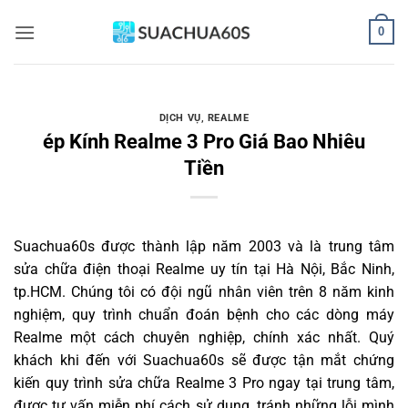
Bỏ
0
qua
nội
dung
DỊCH VỤ
,
REALME
ép Kính Realme 3 Pro Giá Bao Nhiêu
Tiền
Suachua60s
được thành lập năm 2003 và là trung tâm
sửa chữa điện thoại Realme uy tín tại Hà Nội, Bắc Ninh,
tp.HCM. Chúng tôi có đội ngũ nhân viên trên 8 năm kinh
nghiệm, quy trình chuẩn đoán bệnh cho các dòng máy
Realme một cách chuyên nghiệp, chính xác nhất. Quý
khách khi đến với Suachua60s sẽ được tận mắt chứng
kiến quy trình sửa chữa Realme 3 Pro ngay tại trung tâm,
được tư vấn miễn phí cách sử dụng, tránh những lỗi mình