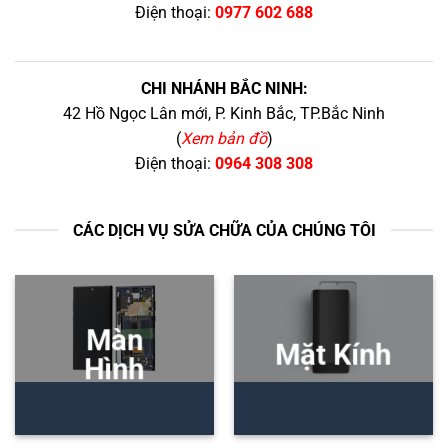
Điện thoại:
0977 602 688
CHI NHÁNH BẮC NINH:
42 Hồ Ngọc Lân mới, P. Kinh Bắc, TP.Bắc Ninh
(
Xem bản đồ
)
Điện thoại:
0964 308 308
CÁC DỊCH VỤ SỬA CHỮA CỦA CHÚNG TÔI
Màn
Mặt Kính
Hình