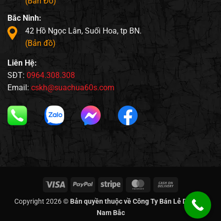
(Bản Đồ)
Bắc Ninh:
42 Hồ Ngọc Lân, Suối Hoa, tp BN.
(Bản đồ)
Liên Hệ:
SĐT:
0964.308.308
Email:
cskh@suachua60s.com
Visa
PayPal
Stripe
MasterCard
Cash
On
Copyright 2026 ©
Bản quyền thuộc về Công Ty Bán Lẻ Di Động
Delivery
Nam Bắc