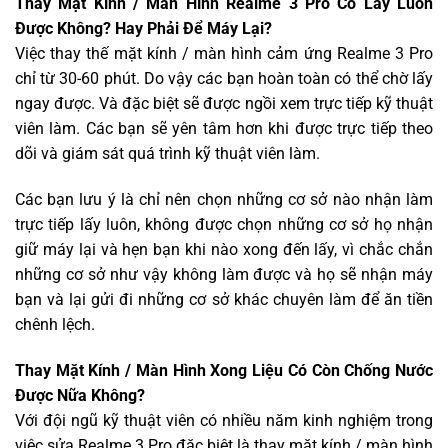
Thay Mặt Kính / Màn Hình Realme 3 Pro Có Lấy Luôn
Được Không? Hay Phải Để Máy Lại?
Việc thay thế mặt kính / màn hình cảm ứng Realme 3 Pro
chỉ từ 30-60 phút. Do vậy các bạn hoàn toàn có thể chờ lấy
ngay được. Và đặc biệt sẽ được ngồi xem trực tiếp kỹ thuật
viên làm. Các bạn sẽ yên tâm hơn khi được trực tiếp theo
dõi và giám sát quá trình kỹ thuật viên làm.
Các bạn lưu ý là chỉ nên chọn những cơ sở nào nhận làm
trực tiếp lấy luôn, không được chọn những cơ sở họ nhận
giữ máy lại và hẹn bạn khi nào xong đến lấy, vì chắc chắn
những cơ sở như vậy không làm được và họ sẽ nhận máy
bạn và lại gửi đi những cơ sở khác chuyên làm để ăn tiền
chênh lệch.
Thay Mặt Kính / Màn Hình Xong Liệu Có Còn Chống Nước
Được Nữa Không?
Với đội ngũ kỹ thuật viên có nhiều năm kinh nghiệm trong
việc sửa Realme 3 Pro đặc biệt là thay mặt kính / màn hình