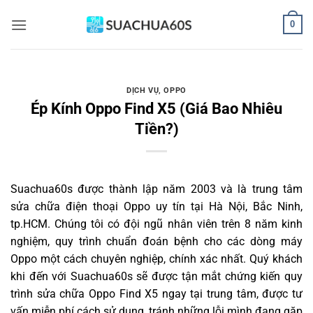
Bỏ
0
qua
nội
dung
DỊCH VỤ
,
OPPO
Ép Kính Oppo Find X5 (Giá Bao Nhiêu
Tiền?)
Suachua60s
được thành lập năm 2003 và là trung tâm
sửa chữa điện thoại Oppo uy tín tại Hà Nội, Bắc Ninh,
tp.HCM. Chúng tôi có đội ngũ nhân viên trên 8 năm kinh
nghiệm, quy trình chuẩn đoán bệnh cho các dòng máy
Oppo một cách chuyên nghiệp, chính xác nhất. Quý khách
khi đến với Suachua60s sẽ được tận mắt chứng kiến quy
trình sửa chữa Oppo Find X5 ngay tại trung tâm, được tư
vấn miễn phí cách sử dụng, tránh những lỗi mình đang gặp