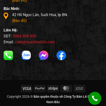
(Bản Đồ)
Bắc Ninh:
42 Hồ Ngọc Lân, Suối Hoa, tp BN.
(Bản đồ)
Liên Hệ:
SĐT:
0964.308.308
Email:
cskh@suachua60s.com
Visa
PayPal
Stripe
MasterCard
Cash
On
Copyright 2026 ©
Bản quyền thuộc về Công Ty Bán Lẻ Di Động
Delivery
Nam Bắc