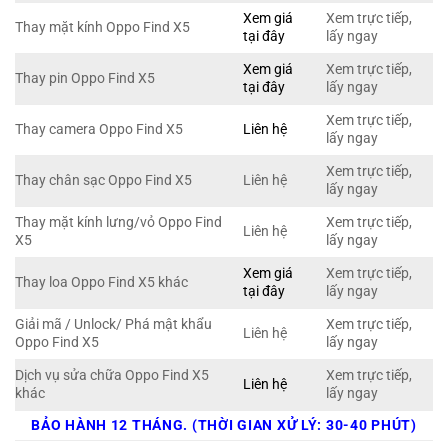
Xem giá
Xem trực tiếp,
Thay mặt kính Oppo Find X5
tại đây
lấy ngay
Xem giá
Xem trực tiếp,
Thay pin Oppo Find X5
tại đây
lấy ngay
Xem trực tiếp,
Thay camera Oppo Find X5
Liên hệ
lấy ngay
Xem trực tiếp,
Thay chân sạc Oppo Find X5
Liên hệ
lấy ngay
Thay mặt kính lưng/vỏ Oppo Find
Xem trực tiếp,
Liên hệ
X5
lấy ngay
Xem giá
Xem trực tiếp,
Thay loa Oppo Find X5 khác
tại đây
lấy ngay
Giải mã / Unlock/ Phá mật khẩu
Xem trực tiếp,
Liên hệ
Oppo Find X5
lấy ngay
Dịch vụ sửa chữa Oppo Find X5
Xem trực tiếp,
Liên hệ
khác
lấy ngay
BẢO HÀNH 12 THÁNG. (THỜI GIAN XỬ LÝ: 30-40 PHÚT)