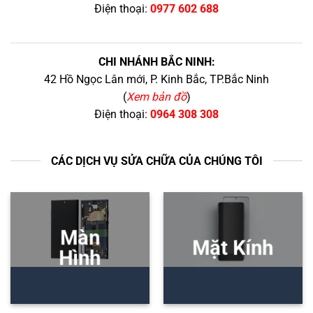
Điện thoại:
0977 602 688
CHI NHÁNH BẮC NINH:
42 Hồ Ngọc Lân mới, P. Kinh Bắc, TP.Bắc Ninh
(
Xem bản đồ
)
Điện thoại:
0964 308 308
CÁC DỊCH VỤ SỬA CHỮA CỦA CHÚNG TÔI
Màn
Mặt Kính
Hình