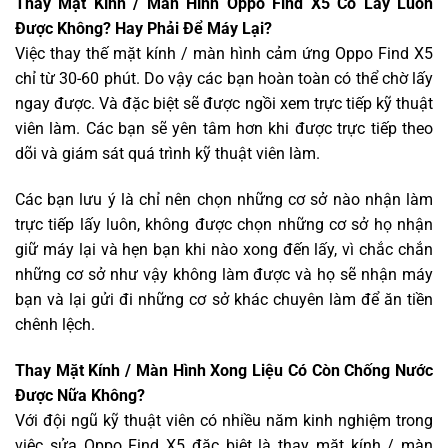
Thay Mặt Kính / Màn Hình Oppo Find X5 Có Lấy Luôn
Được Không? Hay Phải Để Máy Lại?
Việc thay thế mặt kính / màn hình cảm ứng Oppo Find X5
chỉ từ 30-60 phút. Do vậy các bạn hoàn toàn có thể chờ lấy
ngay được. Và đặc biệt sẽ được ngồi xem trực tiếp kỹ thuật
viên làm. Các bạn sẽ yên tâm hơn khi được trực tiếp theo
dõi và giám sát quá trình kỹ thuật viên làm.
Các bạn lưu ý là chỉ nên chọn những cơ sở nào nhận làm
trực tiếp lấy luôn, không được chọn những cơ sở họ nhận
giữ máy lại và hẹn bạn khi nào xong đến lấy, vì chắc chắn
những cơ sở như vậy không làm được và họ sẽ nhận máy
bạn và lại gửi đi những cơ sở khác chuyên làm để ăn tiền
chênh lệch.
Thay Mặt Kính / Màn Hình Xong Liệu Có Còn Chống Nước
Được Nữa Không?
Với đội ngũ kỹ thuật viên có nhiều năm kinh nghiệm trong
việc sửa Oppo Find X5 đặc biệt là thay mặt kính / màn