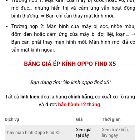
Trường hợp 1: Mặt kính của máy bị xước hoặc vỡ, nứt,
mờ đục… nhưng hiển thị và cảm ứng vẫn hoạt động
bình thường. ⇒ Bạn chỉ cần thay mặt kính mới.
Trường hợp 2: Màn hình của máy bị sọc, nhòe màu,
đốm đen hoặc cảm ứng của máy bị đơ, liệt, loạn… ⇒
Bạn cần phải thay màn hình mới. Màn hình mới đã có
sẵn mặt kính ngoài.
BẢNG GIÁ ÉP KÍNH OPPO FIND X5
Bạn đang tìm: "
ép kính oppo find x5
"
Tất cả
linh kiện
đều là hàng
chính hãng
, có xuất xứ rõ ràng
và được
bảo hành 12 tháng.
Dịch vụ
Giá
Thời gian
Xem giá
Xem trực tiếp,
Thay màn hình Oppo Find X5
tại đây
lấy ngay