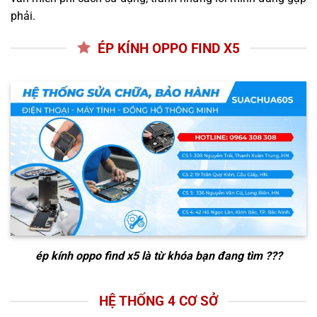
phải.
ÉP KÍNH OPPO FIND X5
ép kính oppo find x5
là từ khóa bạn đang tìm ???
HỆ THỐNG 4 CƠ SỞ