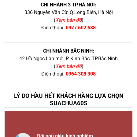
CHI NHÁNH 3 TP.HÀ NỘI:
336 Nguyễn Văn Cừ, Q.Long Biên, Hà Nội
(
Xem bản đồ
)
Điện thoại:
0977 602 688
CHI NHÁNH BẮC NINH:
42 Hồ Ngọc Lân mới, P. Kinh Bắc, TP.Bắc Ninh
(
Xem bản đồ
)
Điện thoại:
0964 308 308
LÝ DO HẦU HẾT KHÁCH HÀNG LỰA CHỌN
SUACHUA60S
Đội ngũ giàu kinh nghiệm