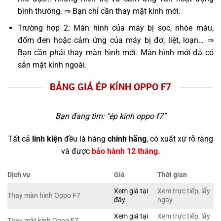
bình thường. ⇒ Bạn chỉ cần thay mặt kính mới.
Trường hợp 2: Màn hình của máy bị sọc, nhòe màu,
đốm đen hoặc cảm ứng của máy bị đơ, liệt, loạn… ⇒
Bạn cần phải thay màn hình mới. Màn hình mới đã có
sẵn mặt kính ngoài.
BẢNG GIÁ ÉP KÍNH OPPO F7
Bạn đang tìm: "
ép kính oppo f7
"
Tất cả
linh kiện
đều là hàng
chính hãng
, có xuất xứ rõ ràng
và được
bảo hành 12 tháng.
Dịch vụ
Giá
Thời gian
Xem giá tại
Xem trực tiếp, lấy
Thay màn hình Oppo F7
đây
ngay
Xem giá tại
Xem trực tiếp, lấy
Thay mặt kính Oppo F7