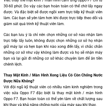
Việc thay thế mặt kính / màn hình cảm ứng Oppo F7 chỉ từ
30-60 phút. Do vậy các bạn hoàn toàn có thể chờ lấy ngay
được. Và đặc biệt sẽ được ngồi xem trực tiếp kỹ thuật viên
làm. Các bạn sẽ yên tâm hơn khi được trực tiếp theo dõi và
giám sát quá trình kỹ thuật viên làm.
Các bạn lưu ý là chỉ nên chọn những cơ sở nào nhận làm
trực tiếp lấy luôn, không được chọn những cơ sở họ nhận
giữ máy lại và hẹn bạn khi nào xong đến lấy, vì chắc chắn
những cơ sở như vậy không làm được và họ sẽ nhận máy
bạn và lại gửi đi những cơ sở khác chuyên làm để ăn tiền
chênh lệch.
Thay Mặt Kính / Màn Hình Xong Liệu Có Còn Chống Nước
Được Nữa Không?
Với đội ngũ kỹ thuật viên có nhiều năm kinh nghiệm trong
việc sửa Oppo F7 đặc biệt là thay mặt kính / màn hình
Oppo F7. Bạn hoàn toàn có thể yên tâm về chất lượng sau
khi thay và khả năng chống nước của máy sau khi thay.