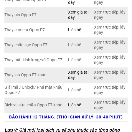
đây
ngay
Xem giá tại
Xem trực tiếp, lấy
Thay pin Oppo F7
đây
ngay
Xem trực tiếp, lấy
Thay camera Oppo F7
Liên hệ
ngay
Xem trực tiếp, lấy
Thay chân sạc Oppo F7
Liên hệ
ngay
Xem trực tiếp, lấy
Thay mặt kính lưng/vỏ Oppo F7
Liên hệ
ngay
Xem giá tại
Xem trực tiếp, lấy
Thay loa Oppo F7 khác
đây
ngay
Giải mã / Unlock/ Phá mật khẩu
Xem trực tiếp, lấy
Liên hệ
Oppo F7
ngay
Xem trực tiếp, lấy
Dịch vụ sửa chữa Oppo F7 khác
Liên hệ
ngay
BẢO HÀNH 12 THÁNG. (THỜI GIAN XỬ LÝ: 30-40 PHÚT)
Lưu ý:
Giá mỗi loại dịch vụ sẽ phụ thuộc vào từng dòng