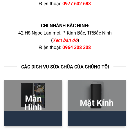
Điện thoại:
0977 602 688
CHI NHÁNH BẮC NINH:
42 Hồ Ngọc Lân mới, P. Kinh Bắc, TP.Bắc Ninh
(
Xem bản đồ
)
Điện thoại:
0964 308 308
CÁC DỊCH VỤ SỬA CHỮA CỦA CHÚNG TÔI
Màn
Mặt Kính
Hình