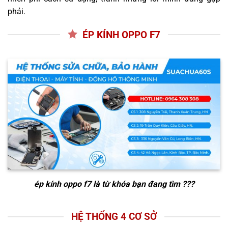
phải.
ÉP KÍNH OPPO F7
ép kính oppo f7
là từ khóa bạn đang tìm ???
HỆ THỐNG 4 CƠ SỞ