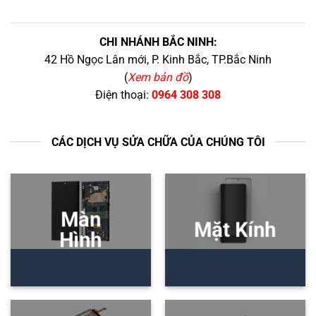
CHI NHÁNH BẮC NINH:
42 Hồ Ngọc Lân mới, P. Kinh Bắc, TP.Bắc Ninh
(
Xem bản đồ
)
Điện thoại:
0964 308 308
CÁC DỊCH VỤ SỬA CHỮA CỦA CHÚNG TÔI
Màn
Mặt Kính
Hình