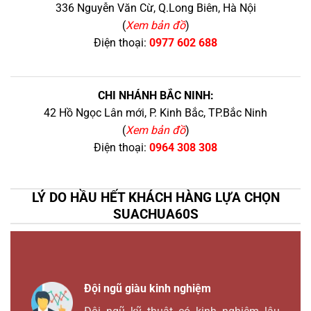
336 Nguyễn Văn Cừ, Q.Long Biên, Hà Nội
(
Xem bản đồ
)
Điện thoại:
0977 602 688
CHI NHÁNH BẮC NINH:
42 Hồ Ngọc Lân mới, P. Kinh Bắc, TP.Bắc Ninh
(
Xem bản đồ
)
Điện thoại:
0964 308 308
LÝ DO HẦU HẾT KHÁCH HÀNG LỰA CHỌN
SUACHUA60S
Đội ngũ giàu kinh nghiệm