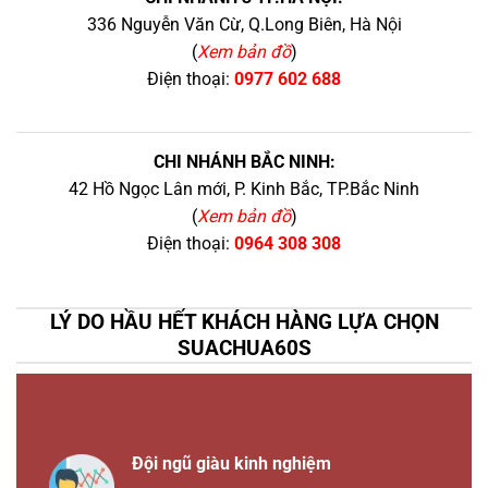
336 Nguyễn Văn Cừ, Q.Long Biên, Hà Nội
(
Xem bản đồ
)
Điện thoại:
0977 602 688
CHI NHÁNH BẮC NINH:
42 Hồ Ngọc Lân mới, P. Kinh Bắc, TP.Bắc Ninh
(
Xem bản đồ
)
Điện thoại:
0964 308 308
LÝ DO HẦU HẾT KHÁCH HÀNG LỰA CHỌN
SUACHUA60S
Đội ngũ giàu kinh nghiệm