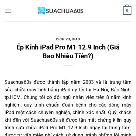
Bỏ
0
qua
nội
dung
DỊCH VỤ
,
IPAD
Ép Kính iPad Pro M1 12.9 Inch (Giá
Bao Nhiêu Tiền?)
Suachua60s
được thành lập năm 2003 và là trung tâm
sửa chữa máy tính bảng iPad uy tín tại Hà Nội, Bắc Ninh,
tp.HCM. Chúng tôi có đội ngũ nhân viên trên 8 năm kinh
nghiệm, quy trình chuẩn đoán bệnh cho các dòng máy
iPad một cách chuyên nghiệp, chính xác nhất. Quý khách
khi đến với Suachua60s sẽ được tận mắt chứng kiến quy
trình sửa chữa iPad Pro M1 12.9 Inch ngay tại trung tâm,
được tư vấn miễn phí cách sử dụng, tránh những lỗi mình