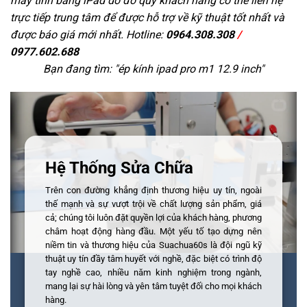
máy tính bảng iPad do đó quý khách hàng có thể liên hệ
trực tiếp trung tâm để được hỗ trợ về kỹ thuật tốt nhất và
được báo giá mới nhất. Hotline:
0964.308.308
/
0977.602.688
Bạn đang tìm: "
ép kính ipad pro m1 12.9 inch
"
Hệ Thống Sửa Chữa
Trên con đường khẳng định thương hiệu uy tín, ngoài
thế mạnh và sự vượt trội về chất lượng sản phẩm, giá
cả; chúng tôi luôn đặt quyền lợi của khách hàng, phương
châm hoạt động hàng đầu. Một yếu tố tạo dựng nên
niềm tin và thương hiệu của Suachua60s là đội ngũ kỹ
thuật uy tín đầy tâm huyết với nghề, đặc biệt có trình độ
tay nghề cao, nhiều năm kinh nghiệm trong ngành,
mang lại sự hài lòng và yên tâm tuyệt đối cho mọi khách
hàng.