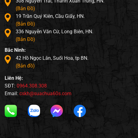
308 Nguyễn Trãi, Thanh Xuân Trung, HN.
(Bản Đồ)
19 Trần Quý Kiên, Cầu Giấy, HN.
(Bản Đồ)
336 Nguyễn Văn Cừ, Long Biên, HN.
(Bản Đồ)
Bắc Ninh:
42 Hồ Ngọc Lân, Suối Hoa, tp BN.
(Bản đồ)
Liên Hệ:
SĐT:
0964.308.308
Email:
cskh@suachua60s.com