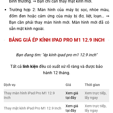
bình thường. ⇒ Bạn chỉ cần thay mặt kính mới.
Trường hợp 2: Màn hình của máy bị sọc, nhòe màu,
đốm đen hoặc cảm ứng của máy bị đơ, liệt, loạn… ⇒
Bạn cần phải thay màn hình mới. Màn hình mới đã có
sẵn mặt kính ngoài.
BẢNG GIÁ ÉP KÍNH IPAD PRO M1 12.9 INCH
Bạn đang tìm: "
ép kính ipad pro m1 12.9 inch
"
Tất cả
linh kiện
đều có xuất xứ rõ ràng và được bảo
hành 12 tháng.
Dịch vụ
Giá
Thời gian
Thay màn hình iPad Pro M1 12.9
Xem giá
Xem trực tiếp,
Inch
tại đây
lấy ngay
Xem giá
Xem trực tiếp,
Thay mặt kính iPad Pro M1 12.9 Inch
tại đây
lấy ngay