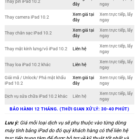
Thay pin iPad 10.2
đây
ngay
Xem giá tại
Xem trực tiếp, lấy
Thay camera iPad 10.2
đây
ngay
Xem giá tại
Xem trực tiếp, lấy
Thay chân sạc iPad 10.2
đây
ngay
Xem trực tiếp, lấy
Thay mặt kính lưng/vỏ iPad 10.2
Liên hệ
ngay
Xem trực tiếp, lấy
Thay loa iPad 10.2 khác
Liên hệ
ngay
Giải mã / Unlock/ Phá mật khẩu
Xem giá tại
Xem trực tiếp, lấy
iPad 10.2
đây
ngay
Xem trực tiếp, lấy
Dịch vụ sửa chữa iPad 10.2 khác
Liên hệ
ngay
BẢO HÀNH 12 THÁNG. (THỜI GIAN XỬ LÝ: 30-40 PHÚT)
Lưu ý:
Giá mỗi loại dịch vụ sẽ phụ thuộc vào từng dòng
máy tính bảng iPad do đó quý khách hàng có thể liên hệ
trực tiếp trung tâm để được hỗ trợ về kỹ thuật tốt nhất và