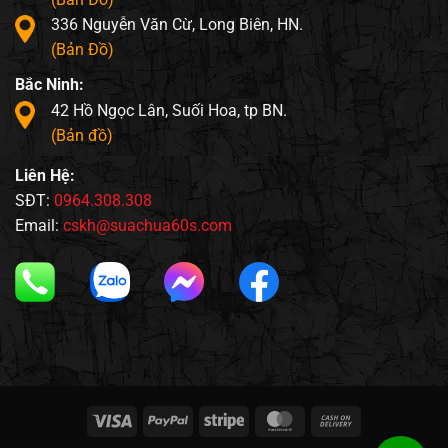
336 Nguyễn Văn Cừ, Long Biên, HN.
(Bản Đồ)
Bắc Ninh:
42 Hồ Ngọc Lân, Suối Hoa, tp BN.
(Bản đồ)
Liên Hệ:
SĐT:
0964.308.308
Email:
cskh@suachua60s.com
Visa
PayPal
Stripe
MasterCard
Cash
On