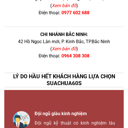
(
Xem bản đồ
)
Điện thoại:
0977 602 688
CHI NHÁNH BẮC NINH:
42 Hồ Ngọc Lân mới, P. Kinh Bắc, TP.Bắc Ninh
(
Xem bản đồ
)
Điện thoại:
0964 308 308
LÝ DO HẦU HẾT KHÁCH HÀNG LỰA CHỌN
SUACHUA60S
Đội ngũ giàu kinh nghiệm
Đội ngũ kỹ thuật có kinh nghiệm lâu