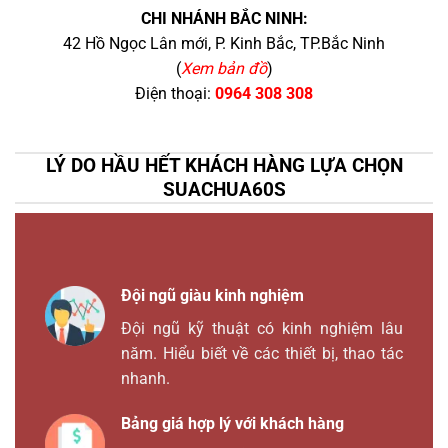
CHI NHÁNH BẮC NINH:
42 Hồ Ngọc Lân mới, P. Kinh Bắc, TP.Bắc Ninh
(
Xem bản đồ
)
Điện thoại:
0964 308 308
LÝ DO HẦU HẾT KHÁCH HÀNG LỰA CHỌN
SUACHUA60S
Đội ngũ giàu kinh nghiệm
Đội ngũ kỹ thuật có kinh nghiệm lâu
năm. Hiểu biết về các thiết bị, thao tác
nhanh.
Bảng giá hợp lý với khách hàng