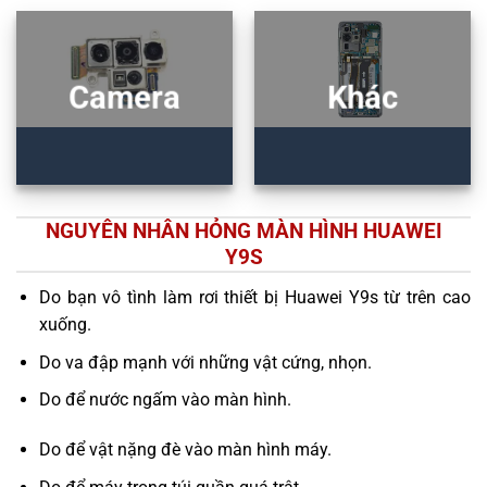
Camera
Khác
NGUYÊN NHÂN HỎNG MÀN HÌNH HUAWEI
Y9S
Do bạn vô tình làm rơi thiết bị Huawei Y9s từ trên cao
xuống.
Do va đập mạnh với những vật cứng, nhọn.
Do để nước ngấm vào màn hình.
Do để vật nặng đè vào màn hình máy.