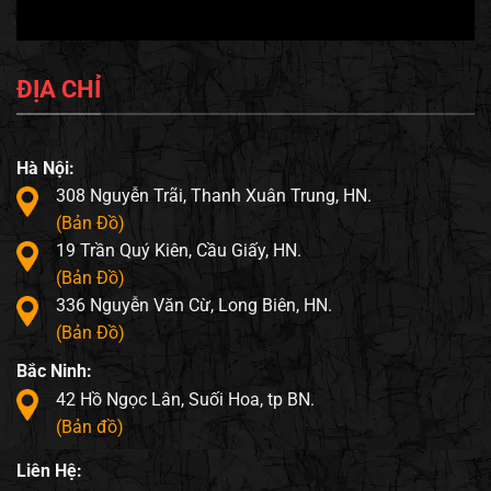
ĐỊA CHỈ
Hà Nội:
308 Nguyễn Trãi, Thanh Xuân Trung, HN.
(Bản Đồ)
19 Trần Quý Kiên, Cầu Giấy, HN.
(Bản Đồ)
336 Nguyễn Văn Cừ, Long Biên, HN.
(Bản Đồ)
Bắc Ninh:
42 Hồ Ngọc Lân, Suối Hoa, tp BN.
(Bản đồ)
Liên Hệ: