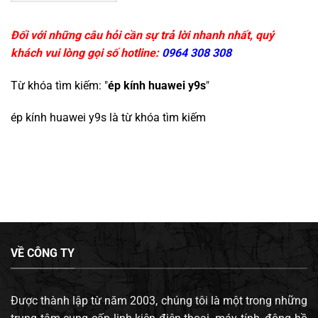
Đối với những câu hỏi cần sự trả lời nhanh nhất, quý
khách vui lòng gọi số hotline:
0964 308 308
Từ khóa tìm kiếm: "
ép kính huawei y9s
"
ép kính huawei y9s
là từ khóa tìm kiếm
VỀ CÔNG TY
Được thành lập từ năm 2003, chúng tôi là một trong những