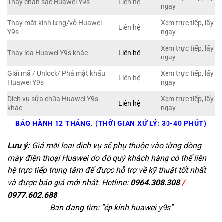
Thay chân sạc Huawei Y9s
Liên hệ
ngay
Thay mặt kính lưng/vỏ Huawei
Xem trực tiếp, lấy
Liên hệ
Y9s
ngay
Xem trực tiếp, lấy
Thay loa Huawei Y9s khác
Liên hệ
ngay
Giải mã / Unlock/ Phá mật khẩu
Xem trực tiếp, lấy
Liên hệ
Huawei Y9s
ngay
Dịch vụ sửa chữa Huawei Y9s
Xem trực tiếp, lấy
Liên hệ
khác
ngay
BẢO HÀNH 12 THÁNG. (THỜI GIAN XỬ LÝ: 30-40 PHÚT)
Lưu ý:
Giá mỗi loại dịch vụ sẽ phụ thuộc vào từng dòng
máy điện thoại Huawei do đó quý khách hàng có thể liên
hệ trực tiếp trung tâm để được hỗ trợ về kỹ thuật tốt nhất
và được báo giá mới nhất. Hotline:
0964.308.308
/
0977.602.688
Bạn đang tìm: "
ép kính huawei y9s
"