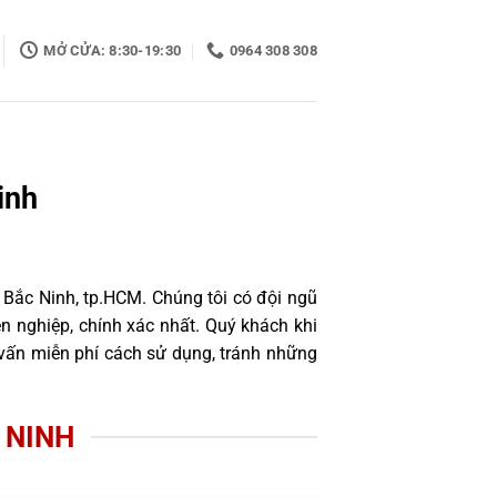
MỞ CỬA: 8:30-19:30
0964 308 308
inh
 Bắc Ninh, tp.HCM. Chúng tôi có đội ngũ
 nghiệp, chính xác nhất. Quý khách khi
 vấn miễn phí cách sử dụng, tránh những
C NINH