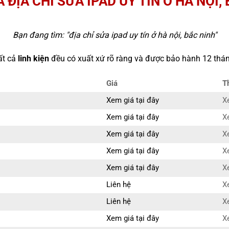
 ĐỊA CHỈ SỬA IPAD UY TÍN Ở HÀ NỘI,
Bạn đang tìm: "
địa chỉ sửa ipad uy tín ở hà nội, bắc ninh
"
ất cả
linh kiện
đều có xuất xứ rõ ràng và được bảo hành 12 thán
Giá
T
Xem giá tại đây
X
Xem giá tại đây
X
Xem giá tại đây
X
Xem giá tại đây
X
Xem giá tại đây
X
Liên hệ
X
Liên hệ
X
Xem giá tại đây
X