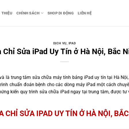
I THIỆU
CHÍNH SÁCH
SHOP DI ĐỘNG
LIÊN HỆ
DỊCH VỤ
,
IPAD
a Chỉ Sửa iPad Uy Tín ở Hà Nội, Bắc N
 là trung tâm sửa chữa máy tính bảng iPad uy tín tại Hà Nội,
 trình chuẩn đoán bệnh cho các dòng máy iPad một cách chuyên
ng kiến quy trình sửa chữa iPad ngay tại trung tâm, được tư
A CHỈ SỬA IPAD UY TÍN Ở HÀ NỘI, BẮ