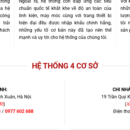
trong
Ngoài ra, hệ thống còn đáp ứng các tiêu
Với 
óa hệ
chuẩn quốc tế khắt khe về độ an toàn của
nhữn
 công
linh kiện, máy móc cùng với trang thiết bị
lượn
trải
hiện đại đều được nhập khẩu chính hãng,
tôi
khách
những yếu tố cơ bản này đã tạo nên thế
sản 
mạnh và uy tín cho hệ thống của chúng tôi.
HỆ THỐNG 4 CƠ SỞ
NH:
CHI NHÁ
h Xuân, Hà Nội.
19 Trần Quý K
đồ
)
(
X
8
/
0977 602 688
Điện th
+