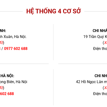
HỆ THỐNG 4 CƠ SỞ
NH:
CHI NHÁ
h Xuân, Hà Nội.
19 Trần Quý K
đồ
)
(
X
8
/
0977 602 688
Điện th
+
.HÀ NỘI:
CHI N
ng Biên, Hà Nội
42 Hồ Ngọc Lân mớ
đồ
)
(
X
 602 688
Điện th