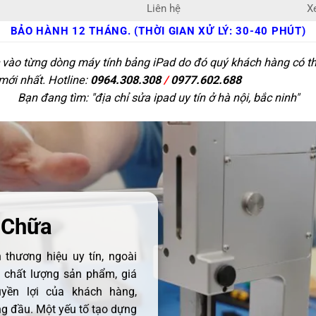
Liên hệ
X
BẢO HÀNH 12 THÁNG. (THỜI GIAN XỬ LÝ: 30-40 PHÚT)
c vào từng dòng máy tính bảng iPad do đó quý khách hàng có thể
 mới nhất. Hotline:
0964.308.308
/
0977.602.688
Bạn đang tìm: "
địa chỉ sửa ipad uy tín ở hà nội, bắc ninh
"
 Chữa
thương hiệu uy tín, ngoài
ề chất lượng sản phẩm, giá
uyền lợi của khách hàng,
 đầu. Một yếu tố tạo dựng