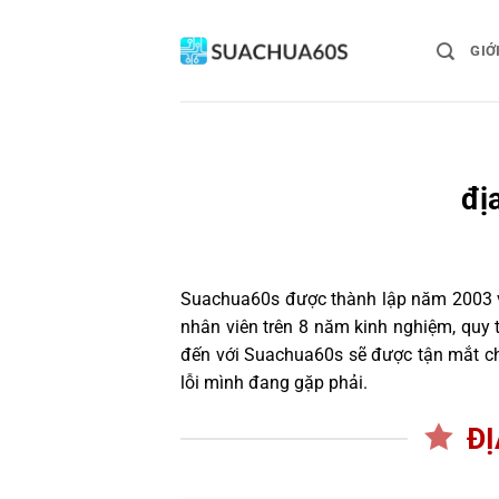
Bỏ
qua
GIỚ
nội
dung
đị
Suachua60s
được thành lập năm 2003 và
nhân viên trên 8 năm kinh nghiệm, quy
đến với Suachua60s sẽ được tận mắt chứ
lỗi mình đang gặp phải.
ĐỊ