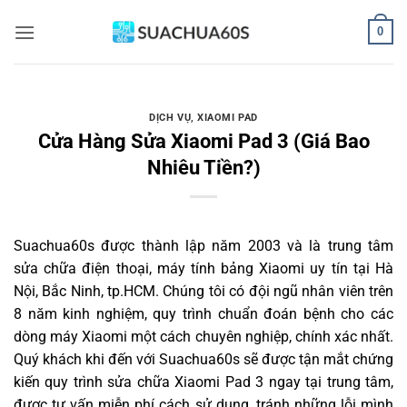
Bỏ
0
qua
nội
dung
DỊCH VỤ
,
XIAOMI PAD
Cửa Hàng Sửa Xiaomi Pad 3 (Giá Bao
Nhiêu Tiền?)
Suachua60s
được thành lập năm 2003 và là trung tâm
sửa chữa điện thoại, máy tính bảng Xiaomi uy tín tại Hà
Nội, Bắc Ninh, tp.HCM. Chúng tôi có đội ngũ nhân viên trên
8 năm kinh nghiệm, quy trình chuẩn đoán bệnh cho các
dòng máy Xiaomi một cách chuyên nghiệp, chính xác nhất.
Quý khách khi đến với Suachua60s sẽ được tận mắt chứng
kiến quy trình sửa chữa Xiaomi Pad 3 ngay tại trung tâm,
được tư vấn miễn phí cách sử dụng, tránh những lỗi mình