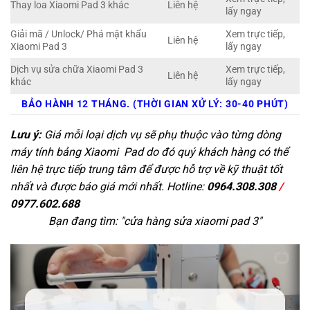
Thay loa Xiaomi Pad 3 khác
Liên hệ
lấy ngay
Giải mã / Unlock/ Phá mật khẩu
Xem trực tiếp,
Liên hệ
Xiaomi Pad 3
lấy ngay
Dịch vụ sửa chữa Xiaomi Pad 3
Xem trực tiếp,
Liên hệ
khác
lấy ngay
BẢO HÀNH 12 THÁNG. (THỜI GIAN XỬ LÝ: 30-40 PHÚT)
Lưu ý:
Giá mỗi loại dịch vụ sẽ phụ thuộc vào từng dòng
máy tính bảng Xiaomi Pad do đó quý khách hàng có thể
liên hệ trực tiếp trung tâm để được hỗ trợ về kỹ thuật tốt
nhất và được báo giá mới nhất. Hotline:
0964.308.308
/
0977.602.688
Bạn đang tìm: "
cửa hàng sửa xiaomi pad 3
"