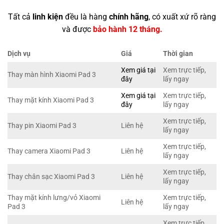
Tất cả
linh kiện
đều là hàng
chính hãng
, có xuất xứ rõ ràng
và được
bảo hành 12 tháng.
Dịch vụ
Giá
Thời gian
Xem giá tại
Xem trực tiếp,
Thay màn hình Xiaomi Pad 3
đây
lấy ngay
Xem giá tại
Xem trực tiếp,
Thay mặt kính Xiaomi Pad 3
đây
lấy ngay
Xem trực tiếp,
Thay pin Xiaomi Pad 3
Liên hệ
lấy ngay
Xem trực tiếp,
Thay camera Xiaomi Pad 3
Liên hệ
lấy ngay
Xem trực tiếp,
Thay chân sạc Xiaomi Pad 3
Liên hệ
lấy ngay
Thay mặt kính lưng/vỏ Xiaomi
Xem trực tiếp,
Liên hệ
Pad 3
lấy ngay
Xem trực tiếp,