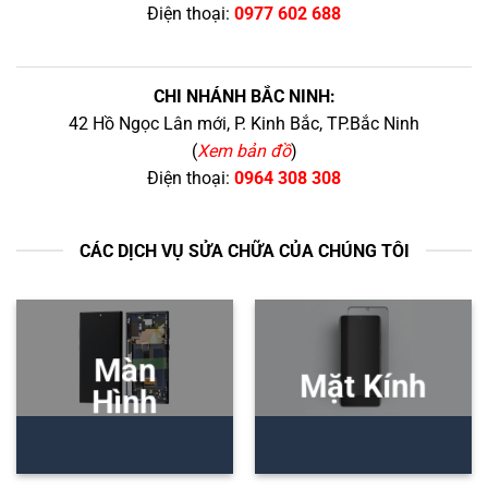
Điện thoại:
0977 602 688
CHI NHÁNH BẮC NINH:
42 Hồ Ngọc Lân mới, P. Kinh Bắc, TP.Bắc Ninh
(
Xem bản đồ
)
Điện thoại:
0964 308 308
CÁC DỊCH VỤ SỬA CHỮA CỦA CHÚNG TÔI
Màn
Mặt Kính
Hình