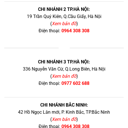
CHI NHÁNH 2 TP.HÀ NỘI:
19 Trần Quý Kiên, Q.Cầu Giấy, Hà Nội
(
Xem bản đồ
)
Điện thoại:
0964 308 308
+
CHI NHÁNH 3 TP.HÀ NỘI:
336 Nguyễn Văn Cừ, Q.Long Biên, Hà Nội
(
Xem bản đồ
)
Điện thoại:
0977 602 688
CHI NHÁNH BẮC NINH:
42 Hồ Ngọc Lân mới, P. Kinh Bắc, TP.Bắc Ninh
(
Xem bản đồ
)
Điện thoại:
0964 308 308