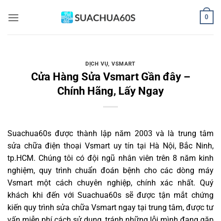
Bỏ
0
qua
nội
dung
DỊCH VỤ
,
VSMART
Cửa Hàng Sửa Vsmart Gần đây –
Chính Hãng, Lấy Ngay
Suachua60s
được thành lập năm 2003 và là trung tâm
sửa chữa điện thoại Vsmart uy tín tại Hà Nội, Bắc Ninh,
tp.HCM. Chúng tôi có đội ngũ nhân viên trên 8 năm kinh
nghiệm, quy trình chuẩn đoán bệnh cho các dòng máy
Vsmart một cách chuyên nghiệp, chính xác nhất. Quý
khách khi đến với Suachua60s sẽ được tận mắt chứng
kiến quy trình sửa chữa Vsmart ngay tại trung tâm, được tư
vấn miễn phí cách sử dụng, tránh những lỗi mình đang gặp