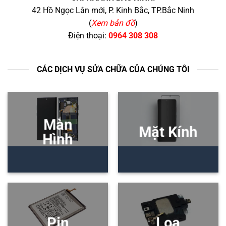
42 Hồ Ngọc Lân mới, P. Kinh Bắc, TP.Bắc Ninh
(
Xem bản đồ
)
Điện thoại:
0964 308 308
CÁC DỊCH VỤ SỬA CHỮA CỦA CHÚNG TÔI
Màn
Mặt Kính
Hình
Pin
Loa