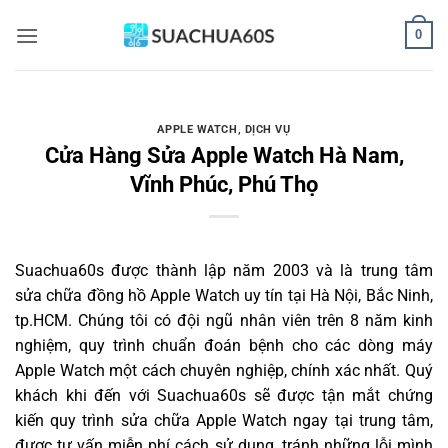
Bỏ
0
qua
nội
dung
APPLE WATCH
,
DỊCH VỤ
Cửa Hàng Sửa Apple Watch Hà Nam,
Vĩnh Phúc, Phú Thọ
Suachua60s
được thành lập năm 2003 và là trung tâm
sửa chữa đồng hồ Apple Watch uy tín tại Hà Nội, Bắc Ninh,
tp.HCM. Chúng tôi có đội ngũ nhân viên trên 8 năm kinh
nghiệm, quy trình chuẩn đoán bệnh cho các dòng máy
Apple Watch một cách chuyên nghiệp, chính xác nhất. Quý
khách khi đến với Suachua60s sẽ được tận mắt chứng
kiến quy trình sửa chữa Apple Watch ngay tại trung tâm,
được tư vấn miễn phí cách sử dụng, tránh những lỗi mình