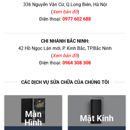
336 Nguyễn Văn Cừ, Q.Long Biên, Hà Nội
(
Xem bản đồ
)
Điện thoại:
0977 602 688
CHI NHÁNH BẮC NINH:
42 Hồ Ngọc Lân mới, P. Kinh Bắc, TP.Bắc Ninh
(
Xem bản đồ
)
Điện thoại:
0964 308 308
CÁC DỊCH VỤ SỬA CHỮA CỦA CHÚNG TÔI
Màn
Mặt Kính
Hình