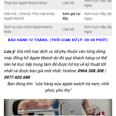
Xem trực tiếp, lấy
Thay loa Apple Watch khác
Liên hệ
ngay
Giải mã / Unlock/ Phá mật khẩu
Xem giá tại
Xem trực tiếp, lấy
Apple Watch
đây
ngay
Dịch vụ sửa chữa Apple Watch
Xem trực tiếp, lấy
Liên hệ
khác
ngay
BẢO HÀNH 12 THÁNG. (THỜI GIAN XỬ LÝ: 30-40 PHÚT)
Lưu ý:
Giá mỗi loại dịch vụ sẽ phụ thuộc vào từng dòng
máy đồng hồ Apple Watch do đó quý khách hàng có thể
liên hệ trực tiếp trung tâm để được hỗ trợ về kỹ thuật tốt
nhất và được báo giá mới nhất. Hotline:
0964.308.308
/
0977.602.688
Bạn đang tìm: "
cửa hàng sửa apple watch hà nam, vĩnh
phúc, phú thọ
"