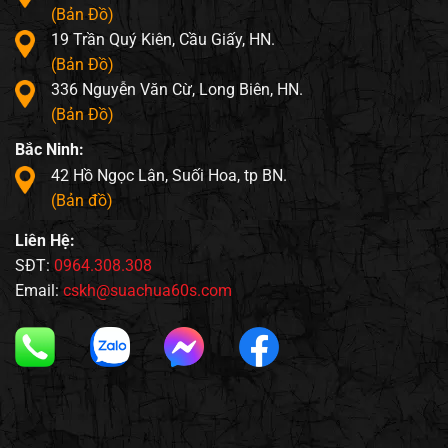
(Bản Đồ)
19 Trần Quý Kiên, Cầu Giấy, HN.
(Bản Đồ)
336 Nguyễn Văn Cừ, Long Biên, HN.
(Bản Đồ)
Bắc Ninh:
42 Hồ Ngọc Lân, Suối Hoa, tp BN.
(Bản đồ)
Liên Hệ:
SĐT:
0964.308.308
Email:
cskh@suachua60s.com