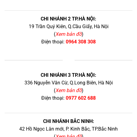
CHI NHÁNH 2 TP.HÀ NỘI:
19 Trần Quý Kiên, Q.Cầu Giấy, Hà Nội
(
Xem bản đồ
)
Điện thoại:
0964 308 308
+
CHI NHÁNH 3 TP.HÀ NỘI:
336 Nguyễn Văn Cừ, Q.Long Biên, Hà Nội
(
Xem bản đồ
)
Điện thoại:
0977 602 688
CHI NHÁNH BẮC NINH:
42 Hồ Ngọc Lân mới, P. Kinh Bắc, TP.Bắc Ninh
(
Xem bản đồ
)