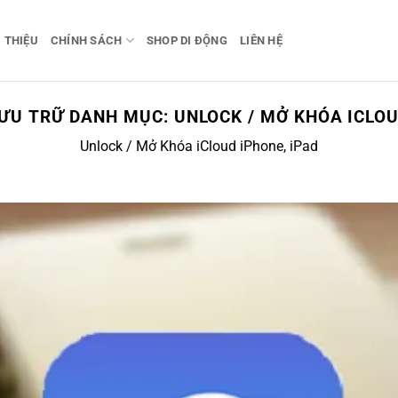
I THIỆU
CHÍNH SÁCH
SHOP DI ĐỘNG
LIÊN HỆ
ƯU TRỮ DANH MỤC:
UNLOCK / MỞ KHÓA ICLO
Unlock / Mở Khóa iCloud iPhone, iPad