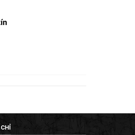
ín
 CHỈ