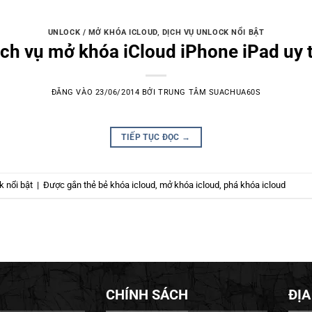
UNLOCK / MỞ KHÓA ICLOUD
,
DỊCH VỤ UNLOCK NỔI BẬT
ịch vụ mở khóa iCloud iPhone iPad uy t
ĐĂNG VÀO
23/06/2014
BỞI
TRUNG TÂM SUACHUA60S
TIẾP TỤC ĐỌC
→
k nổi bật
|
Được gắn thẻ
bẻ khóa icloud
,
mở khóa icloud
,
phá khóa icloud
CHÍNH SÁCH
ĐỊA