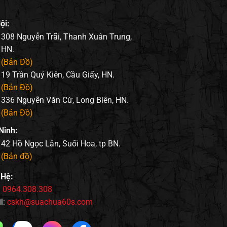
ội:
308 Nguyễn Trãi, Thanh Xuân Trung,
HN.
(Bản Đồ)
19 Trần Quý Kiên, Cầu Giấy, HN.
(Bản Đồ)
336 Nguyễn Văn Cừ, Long Biên, HN.
(Bản Đồ)
Ninh:
42 Hồ Ngọc Lân, Suối Hoa, tp BN.
(Bản đồ)
 Hệ:
:
0964.308.308
l:
cskh@suachua60s.com