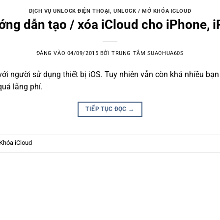
DỊCH VỤ UNLOCK ĐIỆN THOẠI
,
UNLOCK / MỞ KHÓA ICLOUD
ng dẫn tạo / xóa iCloud cho iPhone, 
ĐĂNG VÀO
04/09/2015
BỞI
TRUNG TÂM SUACHUA60S
với người sử dụng thiết bị iOS. Tuy nhiên vẫn còn khá nhiều bạn
quá lãng phí.
TIẾP TỤC ĐỌC
→
Khóa iCloud