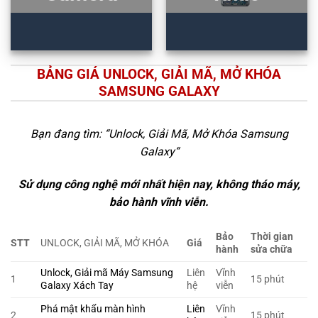
BẢNG GIÁ UNLOCK, GIẢI MÃ, MỞ KHÓA
SAMSUNG GALAXY
Bạn đang tìm: “
Unlock, Giải Mã, Mở Khóa Samsung
Galaxy
“
Sử dụng công nghệ mới nhất hiện nay, không tháo máy,
bảo hành vĩnh viễn.
Bảo
Thời gian
STT
UNLOCK, GIẢI MÃ, MỞ KHÓA
Giá
hành
sửa chữa
Unlock, Giải mã Máy Samsung
Liên
Vĩnh
1
15 phút
Galaxy Xách Tay
hệ
viễn
Phá mật khẩu màn hình
Liên
Vĩnh
2
15 phút