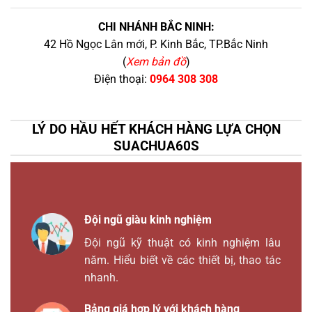
CHI NHÁNH BẮC NINH:
42 Hồ Ngọc Lân mới, P. Kinh Bắc, TP.Bắc Ninh
(
Xem bản đồ
)
Điện thoại:
0964 308 308
LÝ DO HẦU HẾT KHÁCH HÀNG LỰA CHỌN
SUACHUA60S
Đội ngũ giàu kinh nghiệm
Đội ngũ kỹ thuật có kinh nghiệm lâu
năm. Hiểu biết về các thiết bị, thao tác
nhanh.
Bảng giá hợp lý với khách hàng