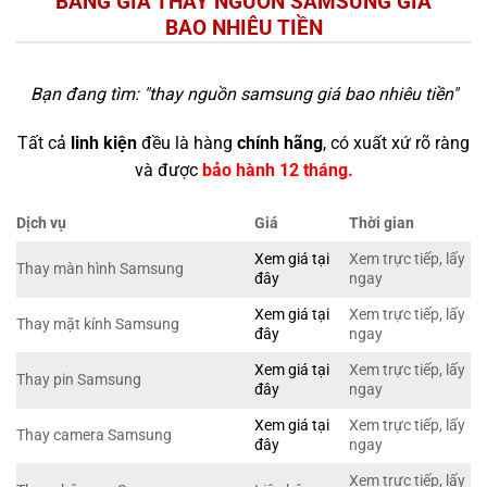
BẢNG GIÁ THAY NGUỒN SAMSUNG GIÁ
BAO NHIÊU TIỀN
Bạn đang tìm: "
thay nguồn samsung giá bao nhiêu tiền
"
Tất cả
linh kiện
đều là hàng
chính hãng
, có xuất xứ rõ ràng
và được
bảo hành 12 tháng.
Dịch vụ
Giá
Thời gian
Xem giá tại
Xem trực tiếp, lấy
Thay màn hình Samsung
đây
ngay
Xem giá tại
Xem trực tiếp, lấy
Thay mặt kính Samsung
đây
ngay
Xem giá tại
Xem trực tiếp, lấy
Thay pin Samsung
đây
ngay
Xem giá tại
Xem trực tiếp, lấy
Thay camera Samsung
đây
ngay
Xem trực tiếp, lấy