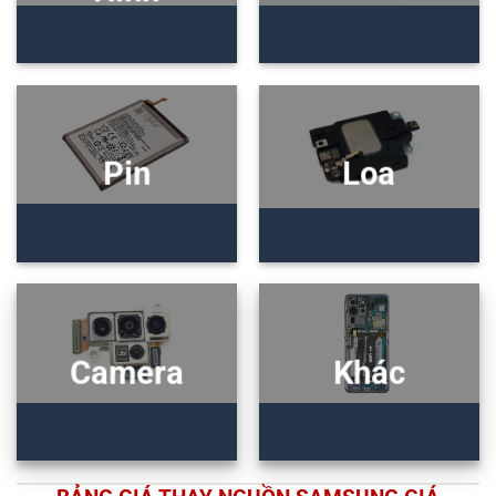
Pin
Loa
Camera
Khác