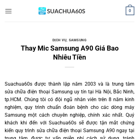
Bỏ
0
qua
nội
dung
DỊCH VỤ
,
SAMSUNG
Thay Mic Samsung A90 Giá Bao
Nhiêu Tiền
Suachua60s
được thành lập năm 2003 và là trung tâm
sửa chữa điện thoại Samsung uy tín tại Hà Nội, Bắc Ninh,
tp.HCM. Chúng tôi có đội ngũ nhân viên trên 8 năm kinh
nghiệm, quy trình chuẩn đoán bệnh cho các dòng máy
Samsung một cách chuyên nghiệp, chính xác nhất. Quý
khách khi đến với Suachua60s sẽ được tận mắt chứng
kiến quy trình sửa chữa điện thoại Samsung A90 ngay tại
trung tâm, được tư vấn miễn phí cách sử dụng, tránh