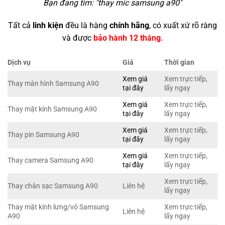
Bạn đang tìm: "
thay mic samsung a90
"
Tất cả
linh kiện
đều là hàng
chính hãng
, có xuất xứ rõ ràng
và được
bảo hành 12 tháng.
Dịch vụ
Giá
Thời gian
Xem giá
Xem trực tiếp,
Thay màn hình Samsung A90
tại đây
lấy ngay
Xem giá
Xem trực tiếp,
Thay mặt kính Samsung A90
tại đây
lấy ngay
Xem giá
Xem trực tiếp,
Thay pin Samsung A90
tại đây
lấy ngay
Xem giá
Xem trực tiếp,
Thay camera Samsung A90
tại đây
lấy ngay
Xem trực tiếp,
Thay chân sạc Samsung A90
Liên hệ
lấy ngay
Thay mặt kính lưng/vỏ Samsung
Xem trực tiếp,
Liên hệ
A90
lấy ngay