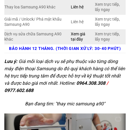
Xem trực tiếp,
Thay loa Samsung A90 khác
Liên hệ
lấy ngay
Giải mã / Unlock/ Phá mật khẩu
Xem trực tiếp,
Liên hệ
Samsung A90
lấy ngay
Dịch vụ sửa chữa Samsung A90
Xem giá
Xem trực tiếp,
khác
tại đây
lấy ngay
BẢO HÀNH 12 THÁNG. (THỜI GIAN XỬ LÝ: 30-40 PHÚT)
Lưu ý:
Giá mỗi loại dịch vụ sẽ phụ thuộc vào từng dòng
máy điện thoại Samsung do đó quý khách hàng có thể liên
hệ trực tiếp trung tâm để được hỗ trợ về kỹ thuật tốt nhất
và được báo giá mới nhất. Hotline:
0964.308.308
/
0977.602.688
Bạn đang tìm: "
thay mic samsung a90
"