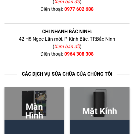
(
Xem bản đồ
)
Điện thoại:
0977 602 688
CHI NHÁNH BẮC NINH:
42 Hồ Ngọc Lân mới, P. Kinh Bắc, TP.Bắc Ninh
(
Xem bản đồ
)
Điện thoại:
0964 308 308
CÁC DỊCH VỤ SỬA CHỮA CỦA CHÚNG TÔI
Màn
Mặt Kính
Hình