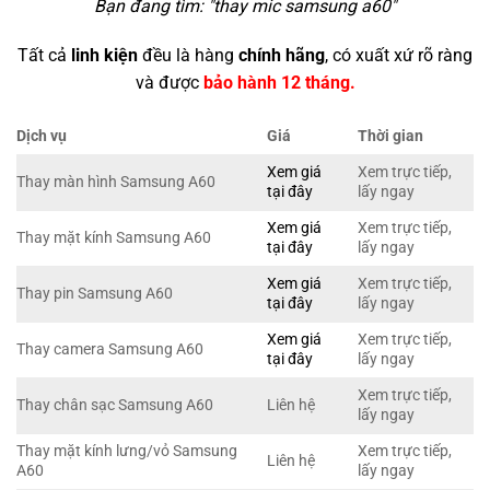
Bạn đang tìm: "
thay mic samsung a60
"
Tất cả
linh kiện
đều là hàng
chính hãng
, có xuất xứ rõ ràng
và được
bảo hành 12 tháng.
Dịch vụ
Giá
Thời gian
Xem giá
Xem trực tiếp,
Thay màn hình Samsung A60
tại đây
lấy ngay
Xem giá
Xem trực tiếp,
Thay mặt kính Samsung A60
tại đây
lấy ngay
Xem giá
Xem trực tiếp,
Thay pin Samsung A60
tại đây
lấy ngay
Xem giá
Xem trực tiếp,
Thay camera Samsung A60
tại đây
lấy ngay
Xem trực tiếp,
Thay chân sạc Samsung A60
Liên hệ
lấy ngay
Thay mặt kính lưng/vỏ Samsung
Xem trực tiếp,
Liên hệ
A60
lấy ngay