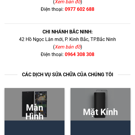
(
Xem bản đồ
)
Điện thoại:
0977 602 688
CHI NHÁNH BẮC NINH:
42 Hồ Ngọc Lân mới, P. Kinh Bắc, TP.Bắc Ninh
(
Xem bản đồ
)
Điện thoại:
0964 308 308
CÁC DỊCH VỤ SỬA CHỮA CỦA CHÚNG TÔI
Màn
Mặt Kính
Hình