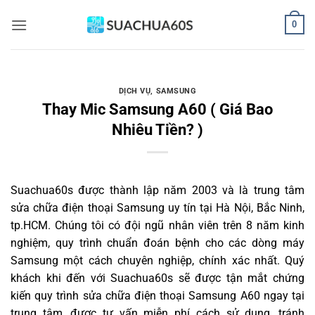
Bỏ
0
qua
nội
dung
DỊCH VỤ
,
SAMSUNG
Thay Mic Samsung A60 ( Giá Bao
Nhiêu Tiền? )
Suachua60s
được thành lập năm 2003 và là trung tâm
sửa chữa điện thoại Samsung uy tín tại Hà Nội, Bắc Ninh,
tp.HCM. Chúng tôi có đội ngũ nhân viên trên 8 năm kinh
nghiệm, quy trình chuẩn đoán bệnh cho các dòng máy
Samsung một cách chuyên nghiệp, chính xác nhất. Quý
khách khi đến với Suachua60s sẽ được tận mắt chứng
kiến quy trình sửa chữa điện thoại Samsung A60 ngay tại
trung tâm, được tư vấn miễn phí cách sử dụng, tránh