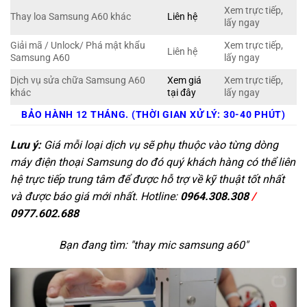
Xem trực tiếp,
Thay loa Samsung A60 khác
Liên hệ
lấy ngay
Giải mã / Unlock/ Phá mật khẩu
Xem trực tiếp,
Liên hệ
Samsung A60
lấy ngay
Dịch vụ sửa chữa Samsung A60
Xem giá
Xem trực tiếp,
khác
tại đây
lấy ngay
BẢO HÀNH 12 THÁNG. (THỜI GIAN XỬ LÝ: 30-40 PHÚT)
Lưu ý:
Giá mỗi loại dịch vụ sẽ phụ thuộc vào từng dòng
máy điện thoại Samsung do đó quý khách hàng có thể liên
hệ trực tiếp trung tâm để được hỗ trợ về kỹ thuật tốt nhất
và được báo giá mới nhất. Hotline:
0964.308.308
/
0977.602.688
Bạn đang tìm: "
thay mic samsung a60
"