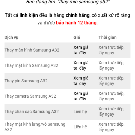
Bạn đang tìm: "
thay mic samsung a32
"
Tất cả
linh kiện
đều là hàng
chính hãng
, có xuất xứ rõ ràng
và được
bảo hành 12 tháng.
Dịch vụ
Giá
Thời gian
Xem giá
Xem trực tiếp,
Thay màn hình Samsung A32
tại đây
lấy ngay
Xem giá
Xem trực tiếp,
Thay mặt kính Samsung A32
tại đây
lấy ngay
Xem giá
Xem trực tiếp,
Thay pin Samsung A32
tại đây
lấy ngay
Xem giá
Xem trực tiếp,
Thay camera Samsung A32
tại đây
lấy ngay
Xem trực tiếp,
Thay chân sạc Samsung A32
Liên hệ
lấy ngay
Thay mặt kính lưng/vỏ Samsung
Xem trực tiếp,
Liên hệ
A32
lấy ngay