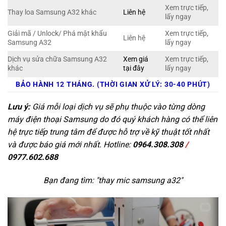
Xem trực tiếp,
Thay loa Samsung A32 khác
Liên hệ
lấy ngay
Giải mã / Unlock/ Phá mật khẩu
Xem trực tiếp,
Liên hệ
Samsung A32
lấy ngay
Dịch vụ sửa chữa Samsung A32
Xem giá
Xem trực tiếp,
khác
tại đây
lấy ngay
BẢO HÀNH 12 THÁNG. (THỜI GIAN XỬ LÝ: 30-40 PHÚT)
Lưu ý:
Giá mỗi loại dịch vụ sẽ phụ thuộc vào từng dòng
máy điện thoại Samsung do đó quý khách hàng có thể liên
hệ trực tiếp trung tâm để được hỗ trợ về kỹ thuật tốt nhất
và được báo giá mới nhất. Hotline:
0964.308.308
/
0977.602.688
Bạn đang tìm: "
thay mic samsung a32
"