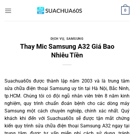
Bỏ
0
qua
nội
dung
DỊCH VỤ
,
SAMSUNG
Thay Mic Samsung A32 Giá Bao
Nhiêu Tiền
Suachua60s
được thành lập năm 2003 và là trung tâm
sửa chữa điện thoại Samsung uy tín tại Hà Nội, Bắc Ninh,
tp.HCM. Chúng tôi có đội ngũ nhân viên trên 8 năm kinh
nghiệm, quy trình chuẩn đoán bệnh cho các dòng máy
Samsung một cách chuyên nghiệp, chính xác nhất. Quý
khách khi đến với Suachua60s sẽ được tận mắt chứng
kiến quy trình sửa chữa điện thoại Samsung A32 ngay tại
trung tâm, được tư vấn miễn phí cách sử dụng, tránh