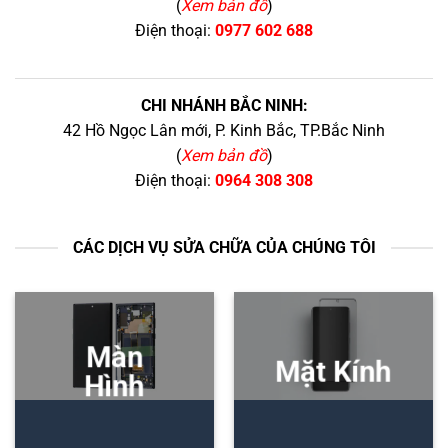
(
Xem bản đồ
)
Điện thoại:
0977 602 688
CHI NHÁNH BẮC NINH:
42 Hồ Ngọc Lân mới, P. Kinh Bắc, TP.Bắc Ninh
(
Xem bản đồ
)
Điện thoại:
0964 308 308
CÁC DỊCH VỤ SỬA CHỮA CỦA CHÚNG TÔI
Màn
Mặt Kính
Hình