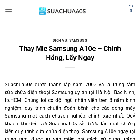
Bỏ
0
qua
nội
dung
DỊCH VỤ
,
SAMSUNG
Thay Mic Samsung A10e – Chính
Hãng, Lấy Ngay
Suachua60s
được thành lập năm 2003 và là trung tâm
sửa chữa điện thoại Samsung uy tín tại Hà Nội, Bắc Ninh,
tp.HCM. Chúng tôi có đội ngũ nhân viên trên 8 năm kinh
nghiệm, quy trình chuẩn đoán bệnh cho các dòng máy
Samsung một cách chuyên nghiệp, chính xác nhất. Quý
khách khi đến với Suachua60s sẽ được tận mắt chứng
kiến quy trình sửa chữa điện thoại Samsung A10e ngay tại
trung tâm, được tư vấn miễn phí cách sử dụng, tránh