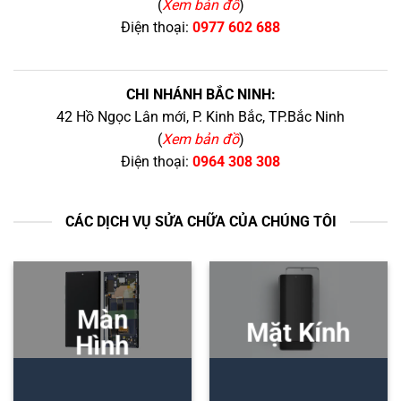
(
Xem bản đồ
)
Điện thoại:
0977 602 688
CHI NHÁNH BẮC NINH:
42 Hồ Ngọc Lân mới, P. Kinh Bắc, TP.Bắc Ninh
(
Xem bản đồ
)
Điện thoại:
0964 308 308
CÁC DỊCH VỤ SỬA CHỮA CỦA CHÚNG TÔI
Màn
Mặt Kính
Hình