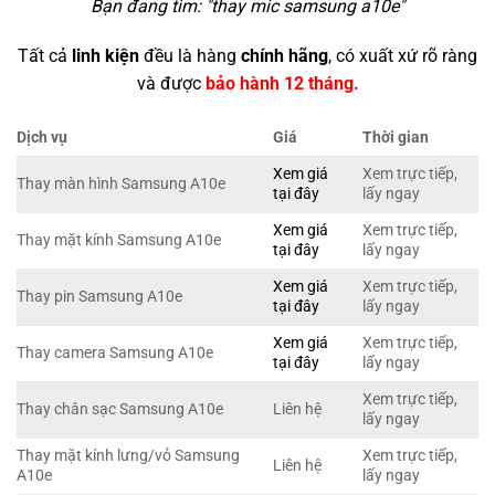
Bạn đang tìm: "
thay mic samsung a10e
"
Tất cả
linh kiện
đều là hàng
chính hãng
, có xuất xứ rõ ràng
và được
bảo hành 12 tháng.
Dịch vụ
Giá
Thời gian
Xem giá
Xem trực tiếp,
Thay màn hình Samsung A10e
tại đây
lấy ngay
Xem giá
Xem trực tiếp,
Thay mặt kính Samsung A10e
tại đây
lấy ngay
Xem giá
Xem trực tiếp,
Thay pin Samsung A10e
tại đây
lấy ngay
Xem giá
Xem trực tiếp,
Thay camera Samsung A10e
tại đây
lấy ngay
Xem trực tiếp,
Thay chân sạc Samsung A10e
Liên hệ
lấy ngay
Thay mặt kính lưng/vỏ Samsung
Xem trực tiếp,
Liên hệ
A10e
lấy ngay