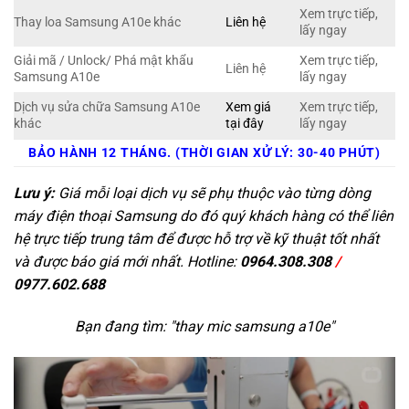
Xem trực tiếp,
Thay loa Samsung A10e khác
Liên hệ
lấy ngay
Giải mã / Unlock/ Phá mật khẩu
Xem trực tiếp,
Liên hệ
Samsung A10e
lấy ngay
Dịch vụ sửa chữa Samsung A10e
Xem giá
Xem trực tiếp,
khác
tại đây
lấy ngay
BẢO HÀNH 12 THÁNG. (THỜI GIAN XỬ LÝ: 30-40 PHÚT)
Lưu ý:
Giá mỗi loại dịch vụ sẽ phụ thuộc vào từng dòng
máy điện thoại Samsung do đó quý khách hàng có thể liên
hệ trực tiếp trung tâm để được hỗ trợ về kỹ thuật tốt nhất
và được báo giá mới nhất. Hotline:
0964.308.308
/
0977.602.688
Bạn đang tìm: "
thay mic samsung a10e
"