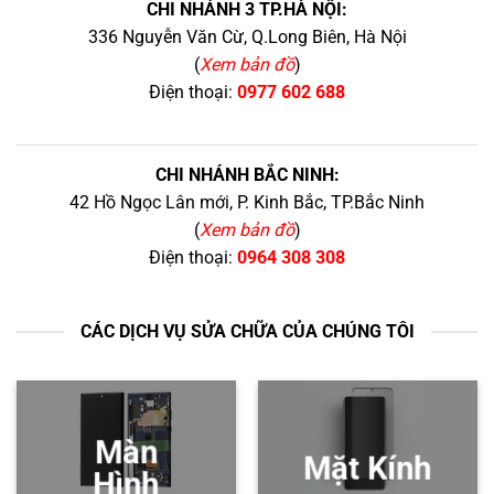
CHI NHÁNH 3 TP.HÀ NỘI:
336 Nguyễn Văn Cừ, Q.Long Biên, Hà Nội
(
Xem bản đồ
)
Điện thoại:
0977 602 688
CHI NHÁNH BẮC NINH:
42 Hồ Ngọc Lân mới, P. Kinh Bắc, TP.Bắc Ninh
(
Xem bản đồ
)
Điện thoại:
0964 308 308
CÁC DỊCH VỤ SỬA CHỮA CỦA CHÚNG TÔI
Màn
Mặt Kính
Hình