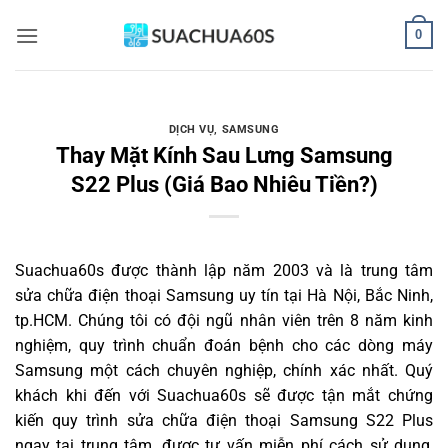
Bỏ
0
qua
nội
dung
DỊCH VỤ
,
SAMSUNG
Thay Mặt Kính Sau Lưng Samsung
S22 Plus (Giá Bao Nhiêu Tiền?)
Suachua60s
được thành lập năm 2003 và là trung tâm
sửa chữa điện thoại Samsung uy tín tại Hà Nội, Bắc Ninh,
tp.HCM. Chúng tôi có đội ngũ nhân viên trên 8 năm kinh
nghiệm, quy trình chuẩn đoán bệnh cho các dòng máy
Samsung một cách chuyên nghiệp, chính xác nhất. Quý
khách khi đến với Suachua60s sẽ được tận mắt chứng
kiến quy trình sửa chữa điện thoại Samsung S22 Plus
ngay tại trung tâm, được tư vấn miễn phí cách sử dụng,