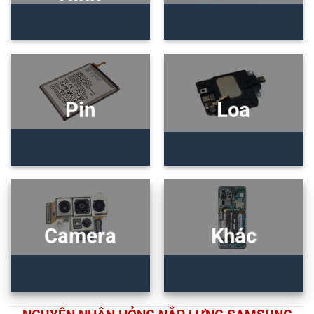
Pin
Loa
Camera
Khác