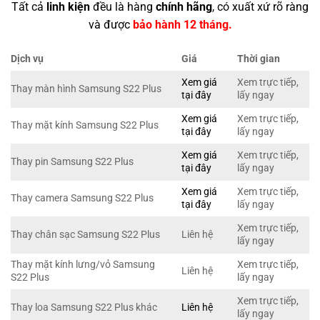
Tất cả
linh kiện
đều là hàng
chính hãng
, có xuất xứ rõ ràng
và được
bảo hành 12 tháng.
Dịch vụ
Giá
Thời gian
Xem giá
Xem trực tiếp,
Thay màn hình Samsung S22 Plus
tại đây
lấy ngay
Xem giá
Xem trực tiếp,
Thay mặt kính Samsung S22 Plus
tại đây
lấy ngay
Xem giá
Xem trực tiếp,
Thay pin Samsung S22 Plus
tại đây
lấy ngay
Xem giá
Xem trực tiếp,
Thay camera Samsung S22 Plus
tại đây
lấy ngay
Xem trực tiếp,
Thay chân sạc Samsung S22 Plus
Liên hệ
lấy ngay
Thay mặt kính lưng/vỏ Samsung
Xem trực tiếp,
Liên hệ
S22 Plus
lấy ngay
Xem trực tiếp,
Thay loa Samsung S22 Plus khác
Liên hệ
lấy ngay