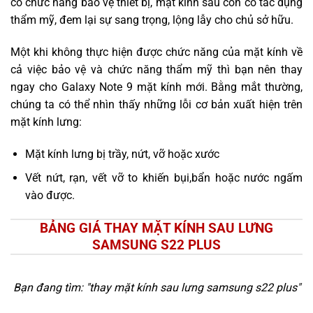
có chức năng bảo vệ thiết bị, mặt kính sau còn có tác dụng
thẩm mỹ, đem lại sự sang trọng, lộng lẫy cho chủ sở hữu.
Một khi không thực hiện được chức năng của mặt kính về
cả việc bảo vệ và chức năng thẩm mỹ thì bạn nên thay
ngay cho Galaxy Note 9 mặt kính mới. Bằng mắt thường,
chúng ta có thể nhìn thấy những lỗi cơ bản xuất hiện trên
mặt kính lưng:
Mặt kính lưng bị trầy, nứt, vỡ hoặc xước
Vết nứt, rạn, vết vỡ to khiến bụi,bẩn hoặc nước ngấm
vào được.
BẢNG GIÁ THAY MẶT KÍNH SAU LƯNG
SAMSUNG S22 PLUS
Bạn đang tìm: "
thay mặt kính sau lưng samsung s22 plus
"