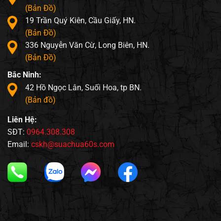
(Bản Đồ)
19 Trần Quý Kiên, Cầu Giấy, HN.
(Bản Đồ)
336 Nguyễn Văn Cừ, Long Biên, HN.
(Bản Đồ)
Bắc Ninh:
42 Hồ Ngọc Lân, Suối Hoa, tp BN.
(Bản đồ)
Liên Hệ:
SĐT:
0964.308.308
Email:
cskh@suachua60s.com