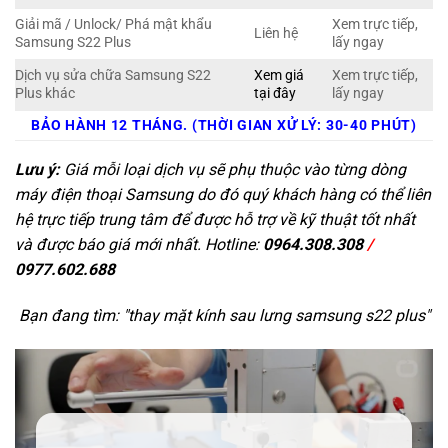
Giải mã / Unlock/ Phá mật khẩu
Xem trực tiếp,
Liên hệ
Samsung S22 Plus
lấy ngay
Dịch vụ sửa chữa Samsung S22
Xem giá
Xem trực tiếp,
Plus khác
tại đây
lấy ngay
BẢO HÀNH 12 THÁNG. (THỜI GIAN XỬ LÝ: 30-40 PHÚT)
Lưu ý:
Giá mỗi loại dịch vụ sẽ phụ thuộc vào từng dòng
máy điện thoại Samsung do đó quý khách hàng có thể liên
hệ trực tiếp trung tâm để được hỗ trợ về kỹ thuật tốt nhất
và được báo giá mới nhất. Hotline:
0964.308.308
/
0977.602.688
Bạn đang tìm: "
thay mặt kính sau lưng samsung s22 plus
"