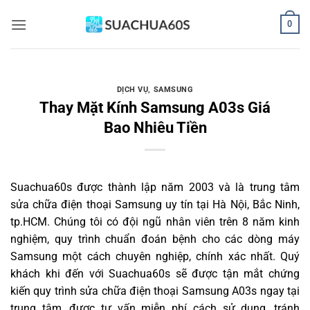
Bỏ
0
qua
nội
dung
DỊCH VỤ
,
SAMSUNG
Thay Mặt Kính Samsung A03s Giá
Bao Nhiêu Tiền
Suachua60s
được thành lập năm 2003 và là trung tâm
sửa chữa điện thoại Samsung uy tín tại Hà Nội, Bắc Ninh,
tp.HCM. Chúng tôi có đội ngũ nhân viên trên 8 năm kinh
nghiệm, quy trình chuẩn đoán bệnh cho các dòng máy
Samsung một cách chuyên nghiệp, chính xác nhất. Quý
khách khi đến với Suachua60s sẽ được tận mắt chứng
kiến quy trình sửa chữa điện thoại Samsung A03s ngay tại
trung tâm, được tư vấn miễn phí cách sử dụng, tránh