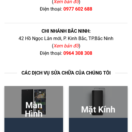
(
Xem bản đồ
)
Điện thoại:
0977 602 688
CHI NHÁNH BẮC NINH:
42 Hồ Ngọc Lân mới, P. Kinh Bắc, TP.Bắc Ninh
(
Xem bản đồ
)
Điện thoại:
0964 308 308
CÁC DỊCH VỤ SỬA CHỮA CỦA CHÚNG TÔI
Màn
Mặt Kính
Hình