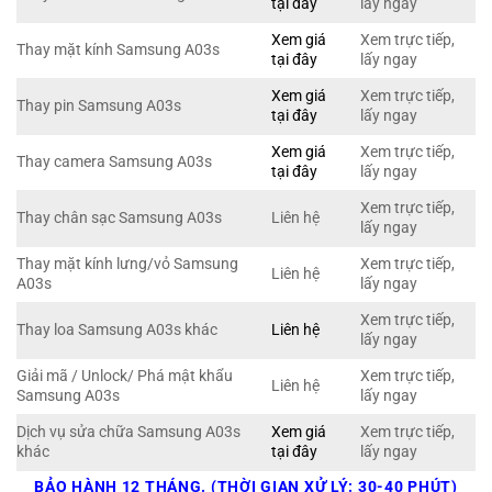
tại đây
lấy ngay
Xem giá
Xem trực tiếp,
Thay mặt kính Samsung A03s
tại đây
lấy ngay
Xem giá
Xem trực tiếp,
Thay pin Samsung A03s
tại đây
lấy ngay
Xem giá
Xem trực tiếp,
Thay camera Samsung A03s
tại đây
lấy ngay
Xem trực tiếp,
Thay chân sạc Samsung A03s
Liên hệ
lấy ngay
Thay mặt kính lưng/vỏ Samsung
Xem trực tiếp,
Liên hệ
A03s
lấy ngay
Xem trực tiếp,
Thay loa Samsung A03s khác
Liên hệ
lấy ngay
Giải mã / Unlock/ Phá mật khẩu
Xem trực tiếp,
Liên hệ
Samsung A03s
lấy ngay
Dịch vụ sửa chữa Samsung A03s
Xem giá
Xem trực tiếp,
khác
tại đây
lấy ngay
BẢO HÀNH 12 THÁNG. (THỜI GIAN XỬ LÝ: 30-40 PHÚT)