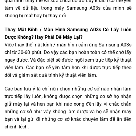
quá trình thay thế và sửa chữa do đó quý khách có thể yên
tâm về dữ liệu trong máy Samsung A03s của mình sẽ
không bị mất hay bị thay đổi.
Thay Mặt Kính / Màn Hình Samsung A03s Có Lấy Luôn
Được Không? Hay Phải Để Máy Lại?
Việc thay thế mặt kính / màn hình cảm ứng Samsung A03s
chỉ từ 30-60 phút. Do vậy các bạn hoàn toàn có thể chờ lấy
ngay được. Và đặc biệt sẽ được ngồi xem trực tiếp kỹ thuật
viên làm. Các bạn sẽ yên tâm hơn khi được trực tiếp theo
dõi và giám sát quá trình kỹ thuật viên làm.
Các bạn lưu ý là chỉ nên chọn những cơ sở nào nhận làm
trực tiếp lấy luôn, không được chọn những cơ sở họ nhận
giữ máy lại và hẹn bạn khi nào xong đến lấy, vì chắc chắn
những cơ sở như vậy không làm được và họ sẽ nhận máy
bạn và lại gửi đi những cơ sở khác chuyên làm để ăn tiền
chênh lệch.