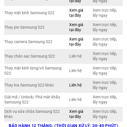
tại đây
lấy ngay
Xem giá
Xem trực tiếp,
Thay mặt kính Samsung S22
tại đây
lấy ngay
Xem giá
Xem trực tiếp,
Thay pin Samsung S22
tại đây
lấy ngay
Xem giá
Xem trực tiếp,
Thay camera Samsung S22
tại đây
lấy ngay
Xem trực tiếp,
Thay chân sạc Samsung S22
Liên hệ
lấy ngay
Thay mặt kính lưng/vỏ Samsung
Xem trực tiếp,
Liên hệ
S22
lấy ngay
Xem trực tiếp,
Thay loa Samsung S22 khác
Liên hệ
lấy ngay
Giải mã / Unlock/ Phá mật khẩu
Xem trực tiếp,
Liên hệ
Samsung S22
lấy ngay
Dịch vụ sửa chữa Samsung S22
Xem giá
Xem trực tiếp,
khác
tại đây
lấy ngay
BẢO HÀNH 12 THÁNG. (THỜI GIAN XỬ LÝ: 30-40 PHÚT)