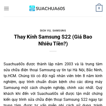
Bỏ
0
qua
nội
dung
DỊCH VỤ
,
SAMSUNG
Thay Kính Samsung S22 (Giá Bao
Nhiêu Tiền?)
Suachua60s
được thành lập năm 2003 và là trung tâm
sửa chữa điện thoại Samsung uy tín tại Hà Nội, Bắc Ninh,
tp.HCM. Chúng tôi có đội ngũ nhân viên trên 8 năm kinh
nghiệm, quy trình chuẩn đoán bệnh cho các dòng máy
Samsung một cách chuyên nghiệp, chính xác nhất. Quý
khách khi đến với Suachua60s sẽ được tận mắt chứng
kiến quy trình sửa chữa điện thoại Samsung S22 ngay tại
trung tâm, được tư vấn miễn phí cách sử dụng, tránh