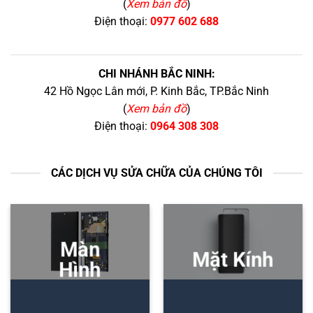
(
Xem bản đồ
)
Điện thoại:
0977 602 688
CHI NHÁNH BẮC NINH:
42 Hồ Ngọc Lân mới, P. Kinh Bắc, TP.Bắc Ninh
(
Xem bản đồ
)
Điện thoại:
0964 308 308
CÁC DỊCH VỤ SỬA CHỮA CỦA CHÚNG TÔI
Màn
Mặt Kính
Hình