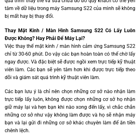
quá trình thay thế và sửa chữa do đó quý khách có thể yên
tâm về dữ liệu trong máy Samsung S22 của mình sẽ không
bị mất hay bị thay đổi.
Thay Mặt Kính / Màn Hình Samsung S22 Có Lấy Luôn
Được Không? Hay Phải Để Máy Lại?
Việc thay thế mặt kính / màn hình cảm ứng Samsung S22
chỉ từ 30-60 phút. Do vậy các bạn hoàn toàn có thể chờ lấy
ngay được. Và đặc biệt sẽ được ngồi xem trực tiếp kỹ thuật
viên làm. Các bạn sẽ yên tâm hơn khi được trực tiếp theo
dõi và giám sát quá trình kỹ thuật viên làm.
Các bạn lưu ý là chỉ nên chọn những cơ sở nào nhận làm
trực tiếp lấy luôn, không được chọn những cơ sở họ nhận
giữ máy lại và hẹn bạn khi nào xong đến lấy, vì chắc chắn
những cơ sở như vậy không làm được và họ sẽ nhận máy
bạn và lại gửi đi những cơ sở khác chuyên làm để ăn tiền
chênh lệch.