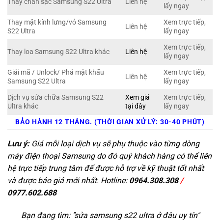
Thay chân sạc Samsung S22 Ultra
Liên hệ
lấy ngay
Thay mặt kính lưng/vỏ Samsung
Xem trực tiếp,
Liên hệ
S22 Ultra
lấy ngay
Xem trực tiếp,
Thay loa Samsung S22 Ultra khác
Liên hệ
lấy ngay
Giải mã / Unlock/ Phá mật khẩu
Xem trực tiếp,
Liên hệ
Samsung S22 Ultra
lấy ngay
Dịch vụ sửa chữa Samsung S22
Xem giá
Xem trực tiếp,
Ultra khác
tại đây
lấy ngay
BẢO HÀNH 12 THÁNG. (THỜI GIAN XỬ LÝ: 30-40 PHÚT)
Lưu ý:
Giá mỗi loại dịch vụ sẽ phụ thuộc vào từng dòng
máy điện thoại Samsung do đó quý khách hàng có thể liên
hệ trực tiếp trung tâm để được hỗ trợ về kỹ thuật tốt nhất
và được báo giá mới nhất. Hotline:
0964.308.308
/
0977.602.688
Bạn đang tìm: "
sửa samsung s22 ultra ở đâu uy tín
"