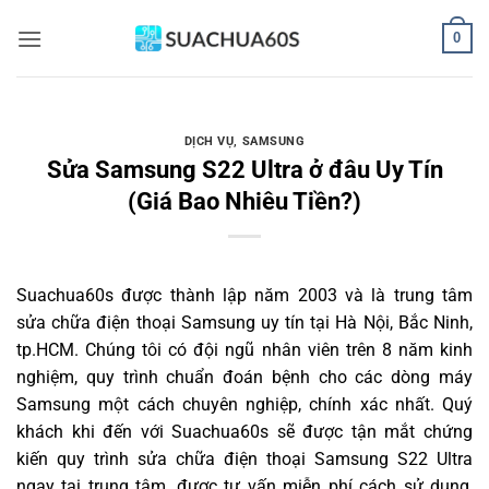
Bỏ
0
qua
nội
dung
DỊCH VỤ
,
SAMSUNG
Sửa Samsung S22 Ultra ở đâu Uy Tín
(Giá Bao Nhiêu Tiền?)
Suachua60s
được thành lập năm 2003 và là trung tâm
sửa chữa điện thoại Samsung uy tín tại Hà Nội, Bắc Ninh,
tp.HCM. Chúng tôi có đội ngũ nhân viên trên 8 năm kinh
nghiệm, quy trình chuẩn đoán bệnh cho các dòng máy
Samsung một cách chuyên nghiệp, chính xác nhất. Quý
khách khi đến với Suachua60s sẽ được tận mắt chứng
kiến quy trình sửa chữa điện thoại Samsung S22 Ultra
ngay tại trung tâm, được tư vấn miễn phí cách sử dụng,