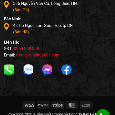
336 Nguyễn Văn Cừ, Long Biên, HN.
(Bản Đồ)
Bắc Ninh:
42 Hồ Ngọc Lân, Suối Hoa, tp BN.
(Bản đồ)
Liên Hệ:
SĐT:
0964.308.308
Email:
cskh@suachua60s.com
Visa
PayPal
Stripe
MasterCard
Cash
On
Copyright 2026 ©
Bản quyền thuộc về Công Ty Bán Lẻ Di Động