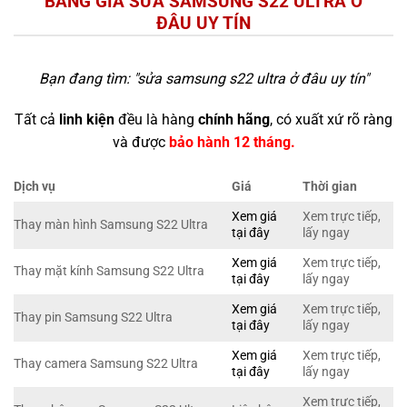
BẢNG GIÁ SỬA SAMSUNG S22 ULTRA Ở
ĐÂU UY TÍN
Bạn đang tìm: "
sửa samsung s22 ultra ở đâu uy tín
"
Tất cả
linh kiện
đều là hàng
chính hãng
, có xuất xứ rõ ràng
và được
bảo hành 12 tháng.
Dịch vụ
Giá
Thời gian
Xem giá
Xem trực tiếp,
Thay màn hình Samsung S22 Ultra
tại đây
lấy ngay
Xem giá
Xem trực tiếp,
Thay mặt kính Samsung S22 Ultra
tại đây
lấy ngay
Xem giá
Xem trực tiếp,
Thay pin Samsung S22 Ultra
tại đây
lấy ngay
Xem giá
Xem trực tiếp,
Thay camera Samsung S22 Ultra
tại đây
lấy ngay
Xem trực tiếp,