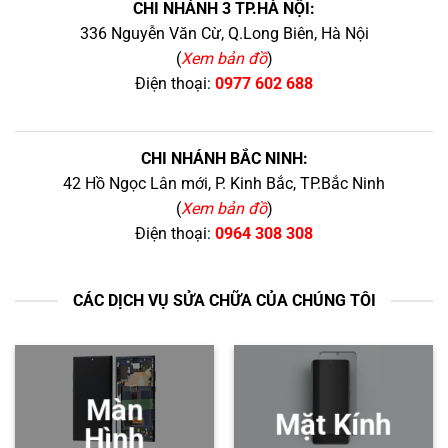
CHI NHÁNH 3 TP.HÀ NỘI:
336 Nguyễn Văn Cừ, Q.Long Biên, Hà Nội
(
Xem bản đồ
)
Điện thoại:
0977 602 688
CHI NHÁNH BẮC NINH:
42 Hồ Ngọc Lân mới, P. Kinh Bắc, TP.Bắc Ninh
(
Xem bản đồ
)
Điện thoại:
0964 308 308
CÁC DỊCH VỤ SỬA CHỮA CỦA CHÚNG TÔI
Màn
Mặt Kính
Hình