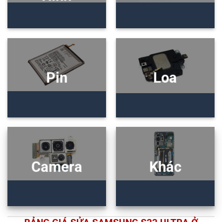
Pin
Loa
Camera
Khác