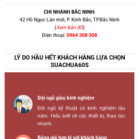
CHI NHÁNH BẮC NINH:
42 Hồ Ngọc Lân mới, P. Kinh Bắc, TP.Bắc Ninh
(
Xem bản đồ
)
Điện thoại:
0964 308 308
LÝ DO HẦU HẾT KHÁCH HÀNG LỰA CHỌN
SUACHUA60S
Đội ngũ giàu kinh nghiệm
Đội ngũ kỹ thuật có kinh nghiệm lâu
năm. Hiểu biết về các thiết bị, thao tác
nhanh.
Bảng giá hợp lý với khách hàng