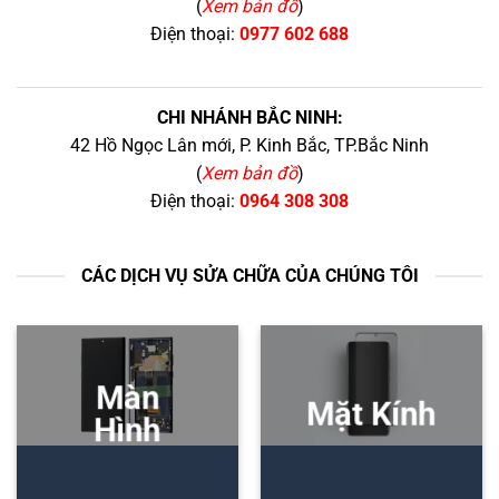
(
Xem bản đồ
)
Điện thoại:
0977 602 688
CHI NHÁNH BẮC NINH:
42 Hồ Ngọc Lân mới, P. Kinh Bắc, TP.Bắc Ninh
(
Xem bản đồ
)
Điện thoại:
0964 308 308
CÁC DỊCH VỤ SỬA CHỮA CỦA CHÚNG TÔI
Màn
Mặt Kính
Hình