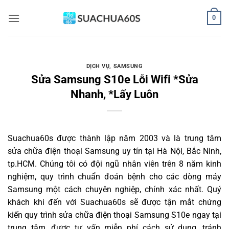
Bỏ
0
qua
nội
dung
DỊCH VỤ
,
SAMSUNG
Sửa Samsung S10e Lỗi Wifi *Sửa
Nhanh, *Lấy Luôn
Suachua60s
được thành lập năm 2003 và là trung tâm
sửa chữa điện thoại Samsung uy tín tại Hà Nội, Bắc Ninh,
tp.HCM. Chúng tôi có đội ngũ nhân viên trên 8 năm kinh
nghiệm, quy trình chuẩn đoán bệnh cho các dòng máy
Samsung một cách chuyên nghiệp, chính xác nhất. Quý
khách khi đến với Suachua60s sẽ được tận mắt chứng
kiến quy trình sửa chữa điện thoại Samsung S10e ngay tại
trung tâm, được tư vấn miễn phí cách sử dụng, tránh