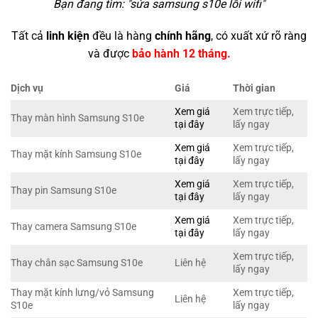
Bạn đang tìm: "
sửa samsung s10e lỗi wifi
"
Tất cả
linh kiện
đều là hàng
chính hãng
, có xuất xứ rõ ràng
và được
bảo hành 12 tháng.
Dịch vụ
Giá
Thời gian
Xem giá
Xem trực tiếp,
Thay màn hình Samsung S10e
tại đây
lấy ngay
Xem giá
Xem trực tiếp,
Thay mặt kính Samsung S10e
tại đây
lấy ngay
Xem giá
Xem trực tiếp,
Thay pin Samsung S10e
tại đây
lấy ngay
Xem giá
Xem trực tiếp,
Thay camera Samsung S10e
tại đây
lấy ngay
Xem trực tiếp,
Thay chân sạc Samsung S10e
Liên hệ
lấy ngay
Thay mặt kính lưng/vỏ Samsung
Xem trực tiếp,
Liên hệ
S10e
lấy ngay