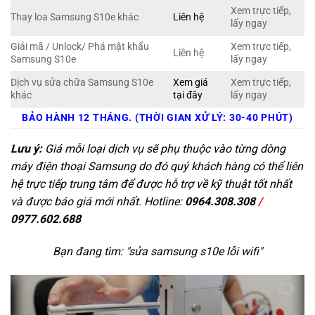
Xem trực tiếp,
Thay loa Samsung S10e khác
Liên hệ
lấy ngay
Giải mã / Unlock/ Phá mật khẩu
Xem trực tiếp,
Liên hệ
Samsung S10e
lấy ngay
Dịch vụ sửa chữa Samsung S10e
Xem giá
Xem trực tiếp,
khác
tại đây
lấy ngay
BẢO HÀNH 12 THÁNG. (THỜI GIAN XỬ LÝ: 30-40 PHÚT)
Lưu ý:
Giá mỗi loại dịch vụ sẽ phụ thuộc vào từng dòng
máy điện thoại Samsung do đó quý khách hàng có thể liên
hệ trực tiếp trung tâm để được hỗ trợ về kỹ thuật tốt nhất
và được báo giá mới nhất. Hotline:
0964.308.308
/
0977.602.688
Bạn đang tìm: "
sửa samsung s10e lỗi wifi
"