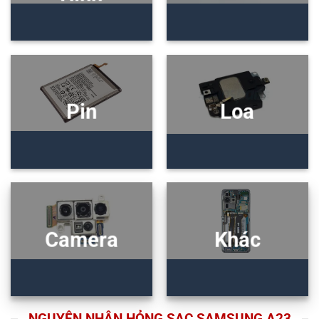
Pin
Loa
Camera
Khác
NGUYÊN NHÂN HỎNG SẠC SAMSUNG A23