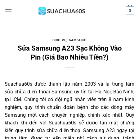
Bỏ
0
qua
nội
dung
DỊCH VỤ
,
SAMSUNG
Sửa Samsung A23 Sạc Không Vào
Pin (Giá Bao Nhiêu Tiền?)
Suachua60s
được thành lập năm 2003 và là trung tâm
sửa chữa điện thoại Samsung uy tín tại Hà Nội, Bắc Ninh,
tp.HCM. Chúng tôi có đội ngũ nhân viên trên 8 năm kinh
nghiệm, quy trình chuẩn đoán bệnh cho các dòng máy
Samsung một cách chuyên nghiệp, chính xác nhất. Quý
khách khi đến với Suachua60s sẽ được tận mắt chứng
kiến quy trình sửa chữa điện thoại Samsung A23 ngay tại
trung tâm, được tư vấn miễn phí cách sử dụng, tránh