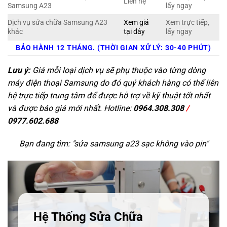
Liên hệ
Samsung A23
lấy ngay
Dịch vụ sửa chữa Samsung A23
Xem giá
Xem trực tiếp,
khác
tại đây
lấy ngay
BẢO HÀNH 12 THÁNG. (THỜI GIAN XỬ LÝ: 30-40 PHÚT)
Lưu ý:
Giá mỗi loại dịch vụ sẽ phụ thuộc vào từng dòng
máy điện thoại Samsung do đó quý khách hàng có thể liên
hệ trực tiếp trung tâm để được hỗ trợ về kỹ thuật tốt nhất
và được báo giá mới nhất. Hotline:
0964.308.308
/
0977.602.688
Bạn đang tìm: "
sửa samsung a23 sạc không vào pin
"
Hệ Thống Sửa Chữa