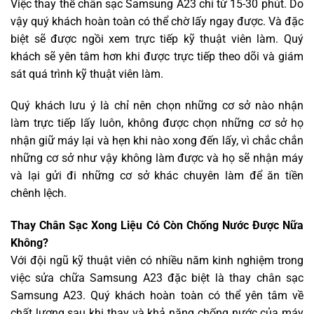
Việc thay thế chân sạc Samsung A23 chỉ từ 15-30 phút. Do
vậy quý khách hoàn toàn có thể chờ lấy ngay được. Và đặc
biệt sẽ được ngồi xem trực tiếp kỹ thuật viên làm. Quý
khách sẽ yên tâm hơn khi được trực tiếp theo dõi và giám
sát quá trình kỹ thuật viên làm.
Quý khách lưu ý là chỉ nên chọn những cơ sở nào nhận
làm trực tiếp lấy luôn, không được chọn những cơ sở họ
nhận giữ máy lại và hẹn khi nào xong đến lấy, vì chắc chắn
những cơ sở như vậy không làm được và họ sẽ nhận máy
và lại gửi đi những cơ sở khác chuyên làm để ăn tiền
chênh lệch.
Thay Chân Sạc Xong Liệu Có Còn Chống Nước Được Nữa
Không?
Với đội ngũ kỹ thuật viên có nhiều năm kinh nghiệm trong
việc sửa chữa Samsung A23 đặc biệt là thay chân sạc
Samsung A23. Quý khách hoàn toàn có thể yên tâm về
chất lượng sau khi thay và khả năng chống nước của máy