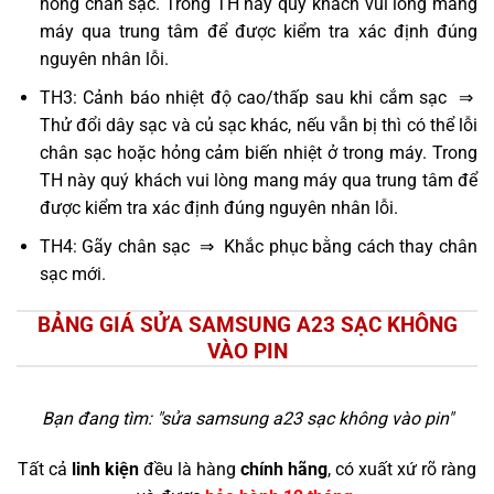
hỏng chân sạc. Trong TH này quý khách vui lòng mang
máy qua trung tâm để được kiểm tra xác định đúng
nguyên nhân lỗi.
TH3: Cảnh báo nhiệt độ cao/thấp sau khi cắm sạc ⇒
Thử đổi dây sạc và củ sạc khác, nếu vẫn bị thì có thể lỗi
chân sạc hoặc hỏng cảm biến nhiệt ở trong máy. Trong
TH này quý khách vui lòng mang máy qua trung tâm để
được kiểm tra xác định đúng nguyên nhân lỗi.
TH4: Gãy chân sạc ⇒ Khắc phục bằng cách thay chân
sạc mới.
BẢNG GIÁ SỬA SAMSUNG A23 SẠC KHÔNG
VÀO PIN
Bạn đang tìm: "
sửa samsung a23 sạc không vào pin
"
Tất cả
linh kiện
đều là hàng
chính hãng
, có xuất xứ rõ ràng