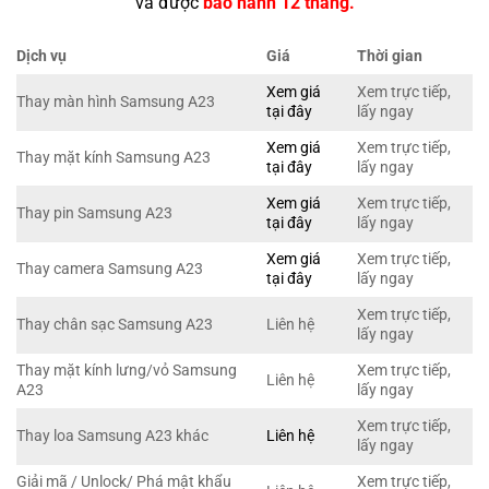
và được
bảo hành 12 tháng.
Dịch vụ
Giá
Thời gian
Xem giá
Xem trực tiếp,
Thay màn hình Samsung A23
tại đây
lấy ngay
Xem giá
Xem trực tiếp,
Thay mặt kính Samsung A23
tại đây
lấy ngay
Xem giá
Xem trực tiếp,
Thay pin Samsung A23
tại đây
lấy ngay
Xem giá
Xem trực tiếp,
Thay camera Samsung A23
tại đây
lấy ngay
Xem trực tiếp,
Thay chân sạc Samsung A23
Liên hệ
lấy ngay
Thay mặt kính lưng/vỏ Samsung
Xem trực tiếp,
Liên hệ
A23
lấy ngay
Xem trực tiếp,
Thay loa Samsung A23 khác
Liên hệ
lấy ngay
Giải mã / Unlock/ Phá mật khẩu
Xem trực tiếp,