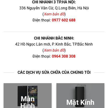
CHI NHÁNH 3 TP.HÀ NỘI:
336 Nguyễn Văn Cừ, Q.Long Biên, Hà Nội
(
Xem bản đồ
)
Điện thoại:
0977 602 688
CHI NHÁNH BẮC NINH:
42 Hồ Ngọc Lân mới, P. Kinh Bắc, TP.Bắc Ninh
(
Xem bản đồ
)
Điện thoại:
0964 308 308
CÁC DỊCH VỤ SỬA CHỮA CỦA CHÚNG TÔI
Màn
Mặt Kính
Hình