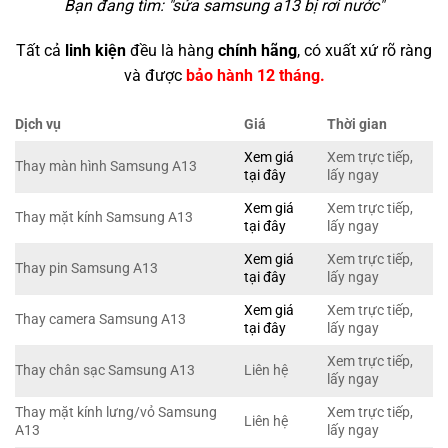
Bạn đang tìm: "
sửa samsung a13 bị rơi nước
"
Tất cả
linh kiện
đều là hàng
chính hãng
, có xuất xứ rõ ràng
và được
bảo hành 12 tháng.
Dịch vụ
Giá
Thời gian
Xem giá
Xem trực tiếp,
Thay màn hình Samsung A13
tại đây
lấy ngay
Xem giá
Xem trực tiếp,
Thay mặt kính Samsung A13
tại đây
lấy ngay
Xem giá
Xem trực tiếp,
Thay pin Samsung A13
tại đây
lấy ngay
Xem giá
Xem trực tiếp,
Thay camera Samsung A13
tại đây
lấy ngay
Xem trực tiếp,
Thay chân sạc Samsung A13
Liên hệ
lấy ngay
Thay mặt kính lưng/vỏ Samsung
Xem trực tiếp,
Liên hệ
A13
lấy ngay