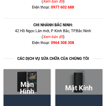
(
Xem bản đồ
)
Điện thoại:
0977 602 688
CHI NHÁNH BẮC NINH:
42 Hồ Ngọc Lân mới, P. Kinh Bắc, TP.Bắc Ninh
(
Xem bản đồ
)
Điện thoại:
0964 308 308
CÁC DỊCH VỤ SỬA CHỮA CỦA CHÚNG TÔI
Màn
Mặt Kính
Hình