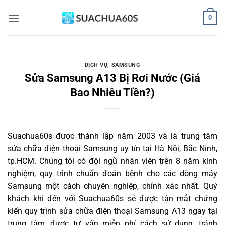
Bỏ
0
qua
nội
dung
DỊCH VỤ
,
SAMSUNG
Sửa Samsung A13 Bị Rơi Nước (Giá
Bao Nhiêu Tiền?)
Suachua60s
được thành lập năm 2003 và là trung tâm
sửa chữa điện thoại Samsung uy tín tại Hà Nội, Bắc Ninh,
tp.HCM. Chúng tôi có đội ngũ nhân viên trên 8 năm kinh
nghiệm, quy trình chuẩn đoán bệnh cho các dòng máy
Samsung một cách chuyên nghiệp, chính xác nhất. Quý
khách khi đến với Suachua60s sẽ được tận mắt chứng
kiến quy trình sửa chữa điện thoại Samsung A13 ngay tại
trung tâm, được tư vấn miễn phí cách sử dụng, tránh