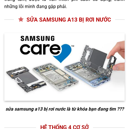
những lỗi mình đang gặp phải.
SỬA SAMSUNG A13 BỊ RƠI NƯỚC
sửa samsung a13 bị rơi nước
là từ khóa bạn đang tìm ???
HỆ THỐNG 4 CƠ SỞ