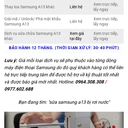
Xem trực tiếp,
Thay loa Samsung A13 khác
Liên hệ
lấy ngay
Giải mã / Unlock/ Phá mật khẩu
Xem trực tiếp,
Liên hệ
Samsung A13
lấy ngay
Dịch vụ sửa chữa Samsung A13
Xem giá
Xem trực tiếp,
khác
tại đây
lấy ngay
BẢO HÀNH 12 THÁNG. (THỜI GIAN XỬ LÝ: 30-40 PHÚT)
Lưu ý:
Giá mỗi loại dịch vụ sẽ phụ thuộc vào từng dòng
máy điện thoại Samsung do đó quý khách hàng có thể liên
hệ trực tiếp trung tâm để được hỗ trợ về kỹ thuật tốt nhất
và được báo giá mới nhất. Hotline:
0964.308.308
/
0977.602.688
Bạn đang tìm: "
sửa samsung a13 bị rơi nước
"