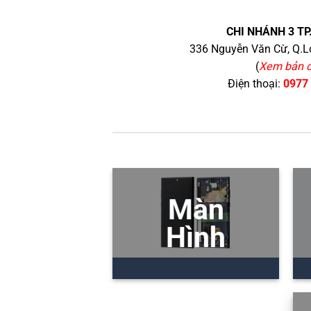
CHI NHÁNH 3 TP
336 Nguyễn Văn Cừ, Q.Lo
(
Xem bản 
Điện thoại:
0977
Màn
Hình