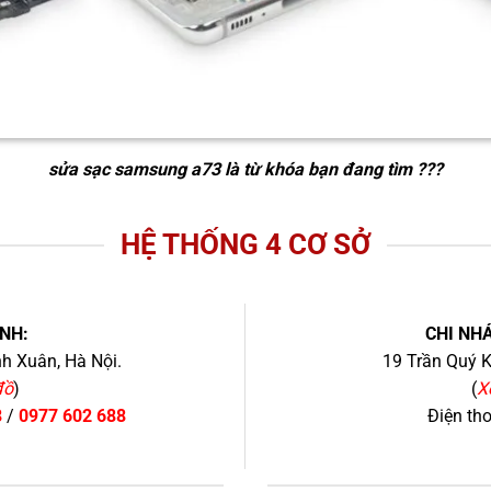
sửa sạc samsung a73
là từ khóa bạn đang tìm ???
HỆ THỐNG 4 CƠ SỞ
NH:
CHI NHÁ
h Xuân, Hà Nội.
19 Trần Quý K
đồ
)
(
X
8
/
0977 602 688
Điện th
+