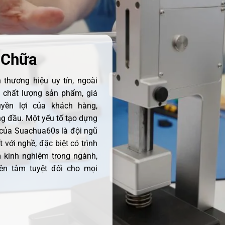
 Chữa
thương hiệu uy tín, ngoài
ề chất lượng sản phẩm, giá
uyền lợi của khách hàng,
 đầu. Một yếu tố tạo dựng
 của Suachua60s là đội ngũ
 với nghề, đặc biệt có trình
 kinh nghiệm trong ngành,
ên tâm tuyệt đối cho mọi