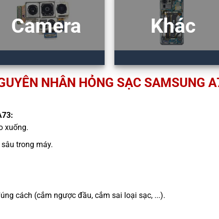
Camera
Khác
GUYÊN NHÂN HỎNG SẠC SAMSUNG A
A73:
ao xuống.
sâu trong máy.
g cách (cắm ngược đầu, cắm sai loại sạc, ...).