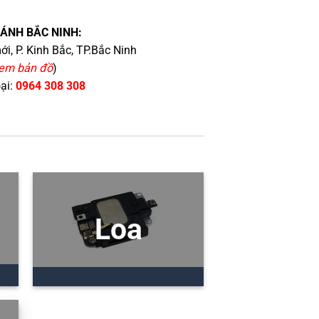
HÁNH BẮC NINH:
i, P. Kinh Bắc, TP.Bắc Ninh
em bản đồ
)
oại:
0964 308 308
Loa