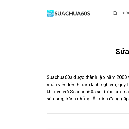
Bỏ
qua
GIỚ
nội
dung
Sửa
Suachua60s
được thành lập năm 2003 và
nhân viên trên 8 năm kinh nghiệm, quy
khi đến với Suachua60s sẽ được tận mắt
sử dụng, tránh những lỗi mình đang gặp