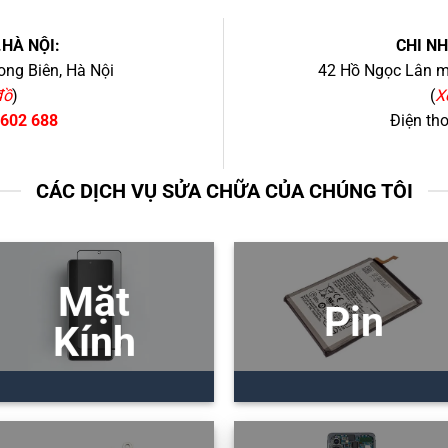
.HÀ NỘI:
CHI N
ng Biên, Hà Nội
42 Hồ Ngọc Lân mớ
đồ
)
(
X
 602 688
Điện th
CÁC DỊCH VỤ SỬA CHỮA CỦA CHÚNG TÔI
Mặt
Pin
Kính