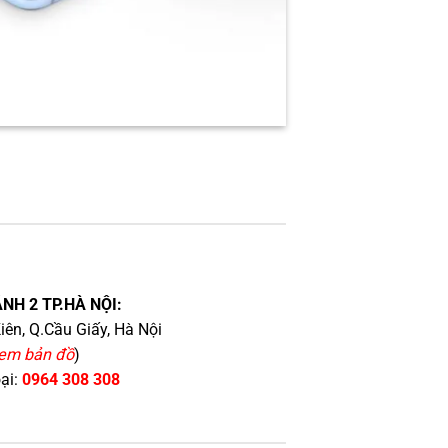
NH 2 TP.HÀ NỘI:
iên, Q.Cầu Giấy, Hà Nội
em bản đồ
)
oại:
0964 308 308