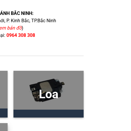
HÁNH BẮC NINH:
i, P. Kinh Bắc, TP.Bắc Ninh
em bản đồ
)
oại:
0964 308 308
Loa