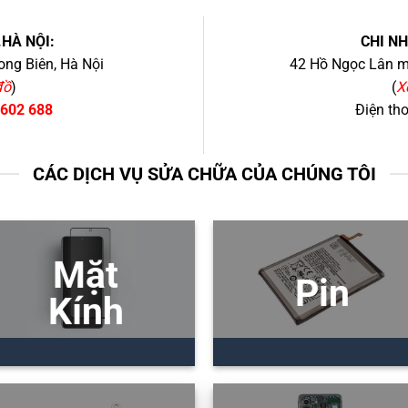
.HÀ NỘI:
CHI N
ng Biên, Hà Nội
42 Hồ Ngọc Lân mớ
đồ
)
(
X
 602 688
Điện th
CÁC DỊCH VỤ SỬA CHỮA CỦA CHÚNG TÔI
Mặt
Pin
Kính