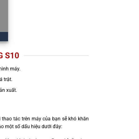
G S10
hình máy.
 trật.
sản xuất.
 thao tác trên máy của bạn sẽ khó khăn
o một số dấu hiệu dưới đây: