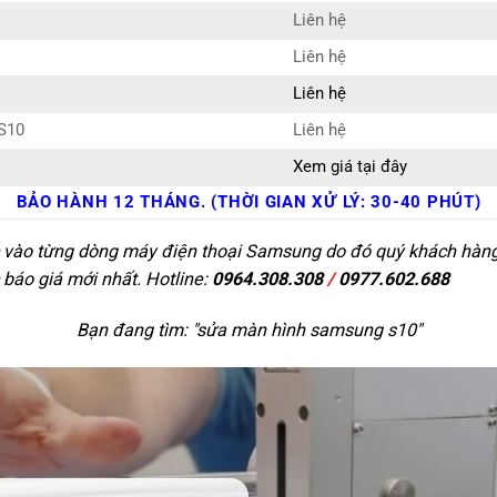
Liên hệ
Liên hệ
Liên hệ
S10
Liên hệ
Xem giá tại đây
BẢO HÀNH 12 THÁNG. (THỜI GIAN XỬ LÝ: 30-40 PHÚT)
c vào từng dòng máy điện thoại Samsung do đó quý khách hàng c
 báo giá mới nhất. Hotline:
0964.308.308
/
0977.602.688
Bạn đang tìm: "
sửa màn hình samsung s10
"