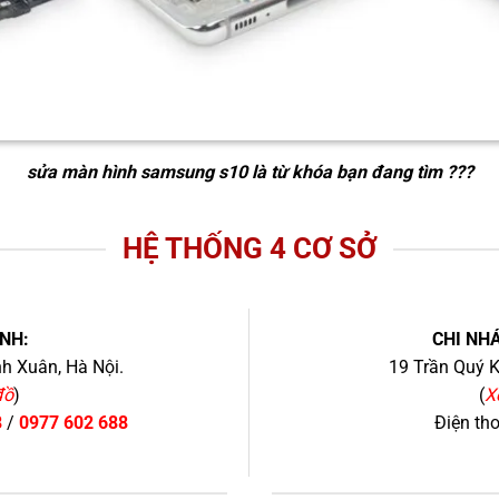
sửa màn hình samsung s10
là từ khóa bạn đang tìm ???
HỆ THỐNG 4 CƠ SỞ
NH:
CHI NHÁ
h Xuân, Hà Nội.
19 Trần Quý K
đồ
)
(
X
8
/
0977 602 688
Điện th
+