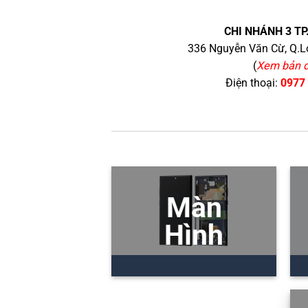
CHI NHÁNH 3 TP
336 Nguyễn Văn Cừ, Q.Lo
(
Xem bản 
Điện thoại:
0977
Màn
Hình