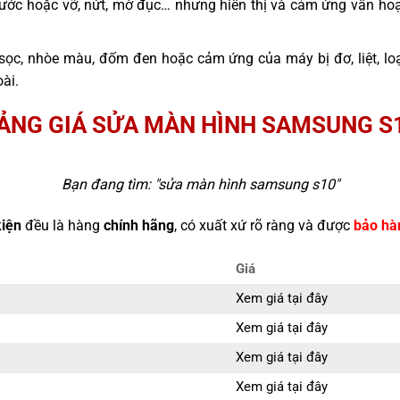
ước hoặc vỡ, nứt, mờ đục… nhưng hiển thị và cảm ứng vẫn hoạ
sọc, nhòe màu, đốm đen hoặc cảm ứng của máy bị đơ, liệt, l
ài.
ẢNG GIÁ SỬA MÀN HÌNH SAMSUNG S
Bạn đang tìm: "
sửa màn hình samsung s10
"
kiện
đều là hàng
chính hãng
, có xuất xứ rõ ràng và được
bảo hà
Giá
Xem giá tại đây
Xem giá tại đây
Xem giá tại đây
Xem giá tại đây