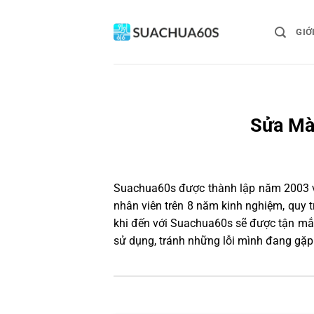
Bỏ
qua
GIỚ
nội
dung
Sửa Mà
Suachua60s
được thành lập năm 2003 và
nhân viên trên 8 năm kinh nghiệm, quy
khi đến với Suachua60s sẽ được tận mắt
sử dụng, tránh những lỗi mình đang gặp