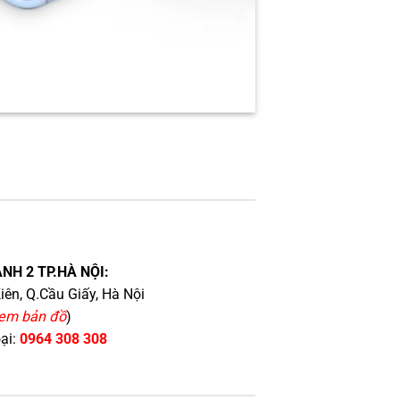
NH 2 TP.HÀ NỘI:
iên, Q.Cầu Giấy, Hà Nội
em bản đồ
)
oại:
0964 308 308