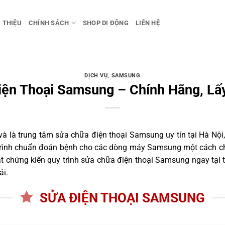
I THIỆU
CHÍNH SÁCH
SHOP DI ĐỘNG
LIÊN HỆ
DỊCH VỤ
,
SAMSUNG
iện Thoại Samsung – Chính Hãng, Lấ
 là trung tâm sửa chữa điện thoại Samsung uy tín tại Hà Nội,
 trình chuẩn đoán bệnh cho các dòng máy Samsung một cách ch
 chứng kiến quy trình sửa chữa điện thoại Samsung ngay tại 
ải.
SỬA ĐIỆN THOẠI SAMSUNG