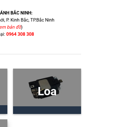
HÁNH BẮC NINH:
i, P. Kinh Bắc, TP.Bắc Ninh
em bản đồ
)
oại:
0964 308 308
Loa