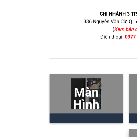
CHI NHÁNH 3 TP
336 Nguyễn Văn Cừ, Q.Lo
(
Xem bản 
Điện thoại:
0977
Màn
Hình