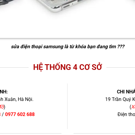
sửa điện thoại samsung
là từ khóa bạn đang tìm ???
HỆ THỐNG 4 CƠ SỞ
NH:
CHI NHÁ
h Xuân, Hà Nội.
19 Trần Quý K
đồ
)
(
X
8
/
0977 602 688
Điện th
+