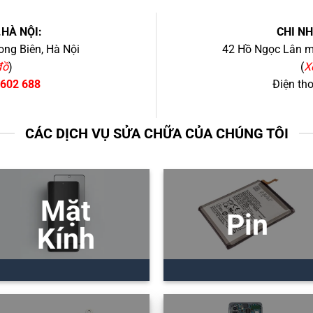
.HÀ NỘI:
CHI N
ng Biên, Hà Nội
42 Hồ Ngọc Lân mớ
đồ
)
(
X
 602 688
Điện th
CÁC DỊCH VỤ SỬA CHỮA CỦA CHÚNG TÔI
Mặt
Pin
Kính