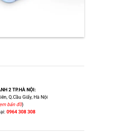
NH 2 TP.HÀ NỘI:
iên, Q.Cầu Giấy, Hà Nội
em bản đồ
)
oại:
0964 308 308