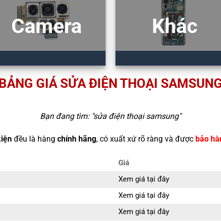
Camera
Khác
BẢNG GIÁ SỬA ĐIỆN THOẠI SAMSUN
Bạn đang tìm: "
sửa điện thoại samsung
"
kiện
đều là hàng
chính hãng
, có xuất xứ rõ ràng và được
bảo hà
Giá
Xem giá tại đây
Xem giá tại đây
Xem giá tại đây