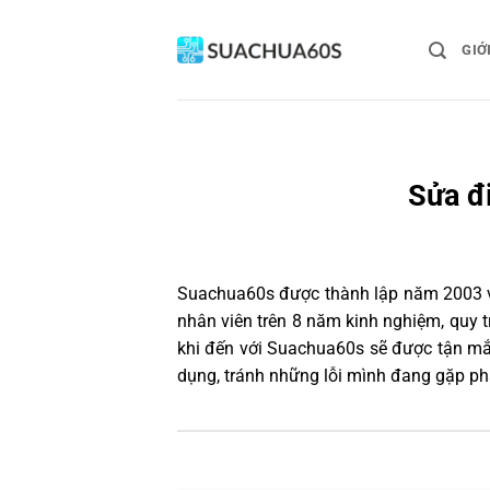
Bỏ
qua
GIỚ
nội
dung
Sửa đ
Suachua60s
được thành lập năm 2003 và
nhân viên trên 8 năm kinh nghiệm, quy
khi đến với Suachua60s sẽ được tận mắt
dụng, tránh những lỗi mình đang gặp ph