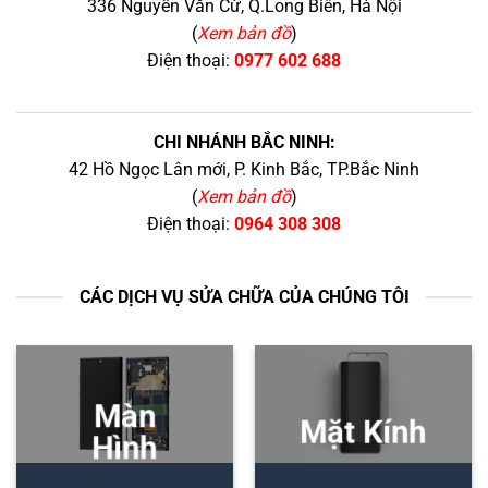
336 Nguyễn Văn Cừ, Q.Long Biên, Hà Nội
(
Xem bản đồ
)
Điện thoại:
0977 602 688
CHI NHÁNH BẮC NINH:
42 Hồ Ngọc Lân mới, P. Kinh Bắc, TP.Bắc Ninh
(
Xem bản đồ
)
Điện thoại:
0964 308 308
CÁC DỊCH VỤ SỬA CHỮA CỦA CHÚNG TÔI
Màn
Mặt Kính
Hình