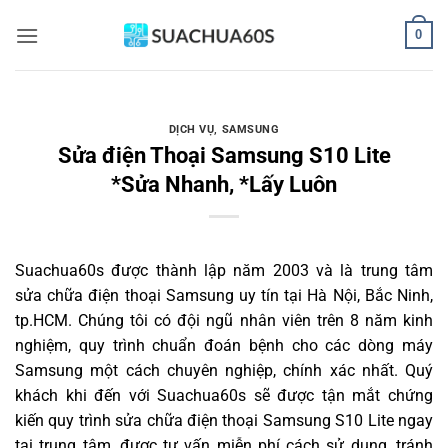
Bỏ
0
qua
nội
dung
DỊCH VỤ
,
SAMSUNG
Sửa điện Thoại Samsung S10 Lite
*Sửa Nhanh, *Lấy Luôn
Suachua60s
được thành lập năm 2003 và là trung tâm
sửa chữa điện thoại Samsung uy tín tại Hà Nội, Bắc Ninh,
tp.HCM. Chúng tôi có đội ngũ nhân viên trên 8 năm kinh
nghiệm, quy trình chuẩn đoán bệnh cho các dòng máy
Samsung một cách chuyên nghiệp, chính xác nhất. Quý
khách khi đến với Suachua60s sẽ được tận mắt chứng
kiến quy trình sửa chữa điện thoại Samsung S10 Lite ngay
tại trung tâm, được tư vấn miễn phí cách sử dụng, tránh