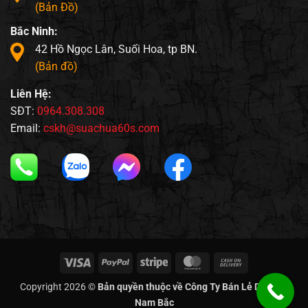
(Bản Đồ)
Bắc Ninh:
42 Hồ Ngọc Lân, Suối Hoa, tp BN.
(Bản đồ)
Liên Hệ:
SĐT:
0964.308.308
Email:
cskh@suachua60s.com
Visa
PayPal
Stripe
MasterCard
Cash
On
Copyright 2026 ©
Bản quyền thuộc về Công Ty Bán Lẻ Di Động
Delivery
Nam Bắc