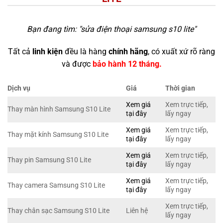
Bạn đang tìm: "
sửa điện thoại samsung s10 lite
"
Tất cả
linh kiện
đều là hàng
chính hãng
, có xuất xứ rõ ràng
và được
bảo hành 12 tháng.
Dịch vụ
Giá
Thời gian
Xem giá
Xem trực tiếp,
Thay màn hình Samsung S10 Lite
tại đây
lấy ngay
Xem giá
Xem trực tiếp,
Thay mặt kính Samsung S10 Lite
tại đây
lấy ngay
Xem giá
Xem trực tiếp,
Thay pin Samsung S10 Lite
tại đây
lấy ngay
Xem giá
Xem trực tiếp,
Thay camera Samsung S10 Lite
tại đây
lấy ngay
Xem trực tiếp,
Thay chân sạc Samsung S10 Lite
Liên hệ
lấy ngay