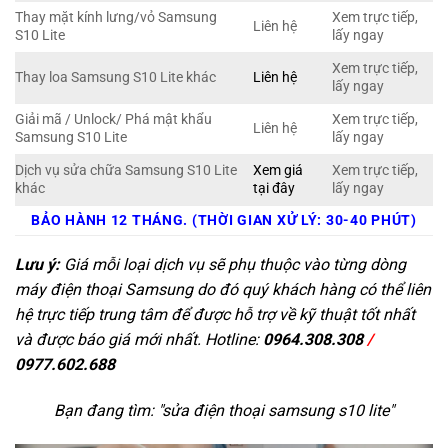
Thay mặt kính lưng/vỏ Samsung
Xem trực tiếp,
Liên hệ
S10 Lite
lấy ngay
Xem trực tiếp,
Thay loa Samsung S10 Lite khác
Liên hệ
lấy ngay
Giải mã / Unlock/ Phá mật khẩu
Xem trực tiếp,
Liên hệ
Samsung S10 Lite
lấy ngay
Dịch vụ sửa chữa Samsung S10 Lite
Xem giá
Xem trực tiếp,
khác
tại đây
lấy ngay
BẢO HÀNH 12 THÁNG. (THỜI GIAN XỬ LÝ: 30-40 PHÚT)
Lưu ý:
Giá mỗi loại dịch vụ sẽ phụ thuộc vào từng dòng
máy điện thoại Samsung do đó quý khách hàng có thể liên
hệ trực tiếp trung tâm để được hỗ trợ về kỹ thuật tốt nhất
và được báo giá mới nhất. Hotline:
0964.308.308
/
0977.602.688
Bạn đang tìm: "
sửa điện thoại samsung s10 lite
"