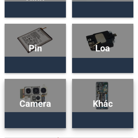
Pin
Loa
Camera
Khác