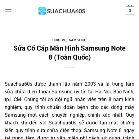
Bỏ
0
qua
nội
dung
DỊCH VỤ
,
SAMSUNG
Sửa Cổ Cáp Màn Hình Samsung Note
8 (Toàn Quốc)
Suachua60s
được thành lập năm 2003 và là trung tâm
sửa chữa điện thoại Samsung uy tín tại Hà Nội, Bắc Ninh,
tp.HCM. Chúng tôi có đội ngũ nhân viên trên 8 năm kinh
nghiệm, quy trình chuẩn đoán bệnh cho các dòng máy
Samsung một cách chuyên nghiệp, chính xác nhất. Quý
khách khi đến với Suachua60s sẽ được tận mắt chứng
kiến quy trình sửa chữa điện thoại Samsung Note 8 ngay
tại trung tâm, được tư vấn miễn phí cách sử dụng, tránh