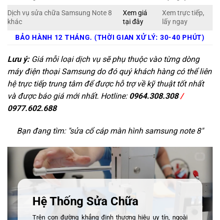
Dịch vụ sửa chữa Samsung Note 8
Xem giá
Xem trực tiếp,
khác
tại đây
lấy ngay
BẢO HÀNH 12 THÁNG. (THỜI GIAN XỬ LÝ: 30-40 PHÚT)
Lưu ý:
Giá mỗi loại dịch vụ sẽ phụ thuộc vào từng dòng
máy điện thoại Samsung do đó quý khách hàng có thể liên
hệ trực tiếp trung tâm để được hỗ trợ về kỹ thuật tốt nhất
và được báo giá mới nhất. Hotline:
0964.308.308
/
0977.602.688
Bạn đang tìm: "
sửa cổ cáp màn hình samsung note 8
"
Hệ Thống Sửa Chữa
Trên con đường khẳng định thương hiệu uy tín, ngoài