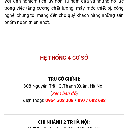
Với kinh nghiệm tích lũy hơn 10 năm qua và những nỗ lực
trong việc tăng cường chất lượng, máy móc thiết bị, công
nghệ, chúng tôi mang đến cho quý khách hàng những sản
phẩm hoàn thiện nhất.
HỆ THỐNG 4 CƠ SỞ
TRỤ SỞ CHÍNH:
308 Nguyễn Trãi, Q.Thanh Xuân, Hà Nội.
(
Xem bản đồ
)
Điện thoại:
0964 308 308
/
0977 602 688
CHI NHÁNH 2 TP.HÀ NỘI: