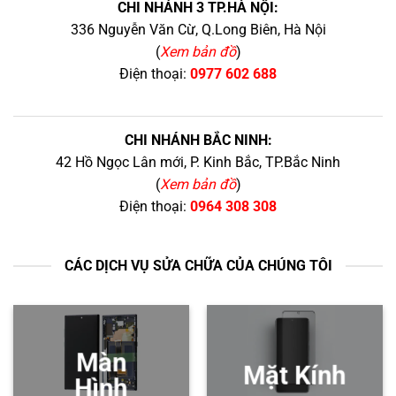
CHI NHÁNH 3 TP.HÀ NỘI:
336 Nguyễn Văn Cừ, Q.Long Biên, Hà Nội
(
Xem bản đồ
)
Điện thoại:
0977 602 688
CHI NHÁNH BẮC NINH:
42 Hồ Ngọc Lân mới, P. Kinh Bắc, TP.Bắc Ninh
(
Xem bản đồ
)
Điện thoại:
0964 308 308
CÁC DỊCH VỤ SỬA CHỮA CỦA CHÚNG TÔI
Màn
Mặt Kính
Hình