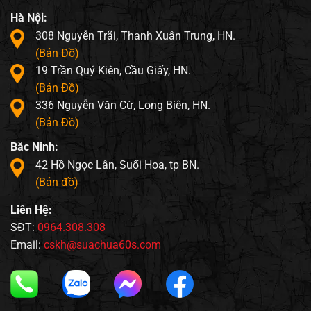
Hà Nội:
308 Nguyễn Trãi, Thanh Xuân Trung, HN.
(Bản Đồ)
19 Trần Quý Kiên, Cầu Giấy, HN.
(Bản Đồ)
336 Nguyễn Văn Cừ, Long Biên, HN.
(Bản Đồ)
Bắc Ninh:
42 Hồ Ngọc Lân, Suối Hoa, tp BN.
(Bản đồ)
Liên Hệ:
SĐT:
0964.308.308
Email:
cskh@suachua60s.com