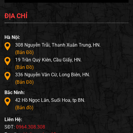
ĐỊA CHỈ
Hà Nội:
308 Nguyễn Trãi, Thanh Xuân Trung, HN.
(Bản Đồ)
19 Trần Quý Kiên, Cầu Giấy, HN.
(Bản Đồ)
336 Nguyễn Văn Cừ, Long Biên, HN.
(Bản Đồ)
Bắc Ninh:
42 Hồ Ngọc Lân, Suối Hoa, tp BN.
(Bản đồ)
Liên Hệ:
SĐT:
0964.308.308