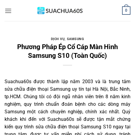
Bỏ
0
qua
nội
dung
DỊCH VỤ
,
SAMSUNG
Phương Pháp Ép Cổ Cáp Màn Hình
Samsung S10 (Toàn Quốc)
Suachua60s
được thành lập năm 2003 và là trung tâm
sửa chữa điện thoại Samsung uy tín tại Hà Nội, Bắc Ninh,
tp.HCM. Chúng tôi có đội ngũ nhân viên trên 8 năm kinh
nghiệm, quy trình chuẩn đoán bệnh cho các dòng máy
Samsung một cách chuyên nghiệp, chính xác nhất. Quý
khách khi đến với Suachua60s sẽ được tận mắt chứng
kiến quy trình sửa chữa điện thoại Samsung S10 ngay tại
trung tâm, được tư vấn miễn phí cách sử dụng, tránh