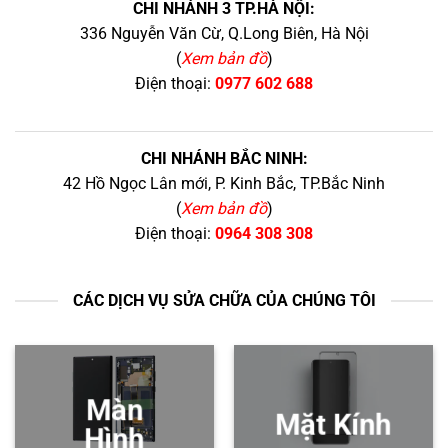
CHI NHÁNH 3 TP.HÀ NỘI:
336 Nguyễn Văn Cừ, Q.Long Biên, Hà Nội
(
Xem bản đồ
)
Điện thoại:
0977 602 688
CHI NHÁNH BẮC NINH:
42 Hồ Ngọc Lân mới, P. Kinh Bắc, TP.Bắc Ninh
(
Xem bản đồ
)
Điện thoại:
0964 308 308
CÁC DỊCH VỤ SỬA CHỮA CỦA CHÚNG TÔI
Màn
Mặt Kính
Hình