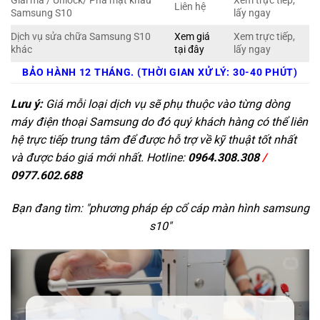
Giải mã / Unlock/ Phá mật khẩu
Xem trực tiếp,
Liên hệ
Samsung S10
lấy ngay
Dịch vụ sửa chữa Samsung S10
Xem giá
Xem trực tiếp,
khác
tại đây
lấy ngay
BẢO HÀNH 12 THÁNG. (THỜI GIAN XỬ LÝ: 30-40 PHÚT)
Lưu ý:
Giá mỗi loại dịch vụ sẽ phụ thuộc vào từng dòng
máy điện thoại Samsung do đó quý khách hàng có thể liên
hệ trực tiếp trung tâm để được hỗ trợ về kỹ thuật tốt nhất
và được báo giá mới nhất. Hotline:
0964.308.308
/
0977.602.688
Bạn đang tìm: "
phương pháp ép cổ cáp màn hình samsung
s10
"