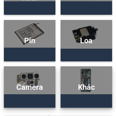
Pin
Loa
Camera
Khác