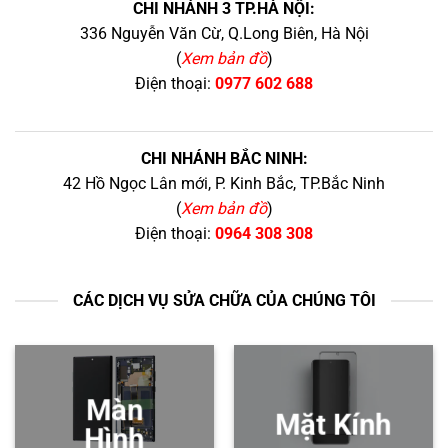
CHI NHÁNH 3 TP.HÀ NỘI:
336 Nguyễn Văn Cừ, Q.Long Biên, Hà Nội
(
Xem bản đồ
)
Điện thoại:
0977 602 688
CHI NHÁNH BẮC NINH:
42 Hồ Ngọc Lân mới, P. Kinh Bắc, TP.Bắc Ninh
(
Xem bản đồ
)
Điện thoại:
0964 308 308
CÁC DỊCH VỤ SỬA CHỮA CỦA CHÚNG TÔI
Màn
Mặt Kính
Hình