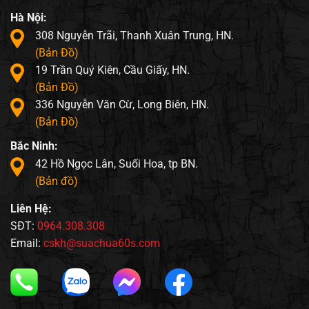
Hà Nội:
308 Nguyễn Trãi, Thanh Xuân Trung, HN.
(Bản Đồ)
19 Trần Quý Kiên, Cầu Giấy, HN.
(Bản Đồ)
336 Nguyễn Văn Cừ, Long Biên, HN.
(Bản Đồ)
Bắc Ninh:
42 Hồ Ngọc Lân, Suối Hoa, tp BN.
(Bản đồ)
Liên Hệ:
SĐT:
0964.308.308
Email:
cskh@suachua60s.com