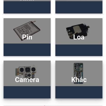
Pin
Loa
Camera
Khác