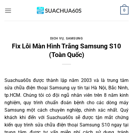
Bỏ
0
qua
nội
dung
DỊCH VỤ
,
SAMSUNG
Fix Lỗi Màn Hình Trắng Samsung S10
(Toàn Quốc)
Suachua60s
được thành lập năm 2003 và là trung tâm
sửa chữa điện thoại Samsung uy tín tại Hà Nội, Bắc Ninh,
tp.HCM. Chúng tôi có đội ngũ nhân viên trên 8 năm kinh
nghiệm, quy trình chuẩn đoán bệnh cho các dòng máy
Samsung một cách chuyên nghiệp, chính xác nhất. Quý
khách khi đến với Suachua60s sẽ được tận mắt chứng
kiến quy trình sửa chữa điện thoại Samsung S10 ngay tại
trung tâm, được tư vấn miễn phí cách sử dụng, tránh