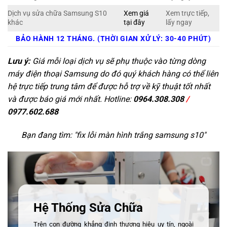
Dịch vụ sửa chữa Samsung S10
Xem giá
Xem trực tiếp,
khác
tại đây
lấy ngay
BẢO HÀNH 12 THÁNG. (THỜI GIAN XỬ LÝ: 30-40 PHÚT)
Lưu ý:
Giá mỗi loại dịch vụ sẽ phụ thuộc vào từng dòng
máy điện thoại Samsung do đó quý khách hàng có thể liên
hệ trực tiếp trung tâm để được hỗ trợ về kỹ thuật tốt nhất
và được báo giá mới nhất. Hotline:
0964.308.308
/
0977.602.688
Bạn đang tìm: "
fix lỗi màn hình trắng samsung s10
"
Hệ Thống Sửa Chữa
Trên con đường khẳng định thương hiệu uy tín, ngoài