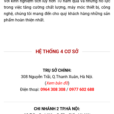
Với kinh nghiệm tích lũy hơn 10 năm qua và những nỗ lực
trong việc tăng cường chất lượng, máy móc thiết bị, công
nghệ, chúng tôi mang đến cho quý khách hàng những sản
phẩm hoàn thiện nhất.
HỆ THỐNG 4 CƠ SỞ
TRỤ SỞ CHÍNH:
308 Nguyễn Trãi, Q.Thanh Xuân, Hà Nội.
(
Xem bản đồ
)
Điện thoại:
0964 308 308
/
0977 602 688
CHI NHÁNH 2 TP.HÀ NỘI: