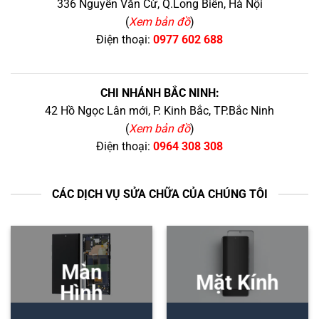
336 Nguyễn Văn Cừ, Q.Long Biên, Hà Nội
(
Xem bản đồ
)
Điện thoại:
0977 602 688
CHI NHÁNH BẮC NINH:
42 Hồ Ngọc Lân mới, P. Kinh Bắc, TP.Bắc Ninh
(
Xem bản đồ
)
Điện thoại:
0964 308 308
CÁC DỊCH VỤ SỬA CHỮA CỦA CHÚNG TÔI
Màn
Mặt Kính
Hình