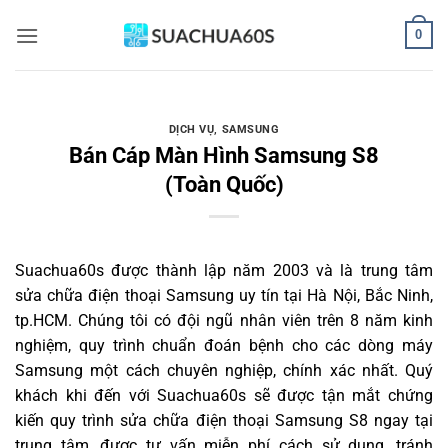
Bỏ
0
qua
nội
dung
DỊCH VỤ
,
SAMSUNG
Bán Cáp Màn Hình Samsung S8
(Toàn Quốc)
Suachua60s
được thành lập năm 2003 và là trung tâm
sửa chữa điện thoại Samsung uy tín tại Hà Nội, Bắc Ninh,
tp.HCM. Chúng tôi có đội ngũ nhân viên trên 8 năm kinh
nghiệm, quy trình chuẩn đoán bệnh cho các dòng máy
Samsung một cách chuyên nghiệp, chính xác nhất. Quý
khách khi đến với Suachua60s sẽ được tận mắt chứng
kiến quy trình sửa chữa điện thoại Samsung S8 ngay tại
trung tâm, được tư vấn miễn phí cách sử dụng, tránh