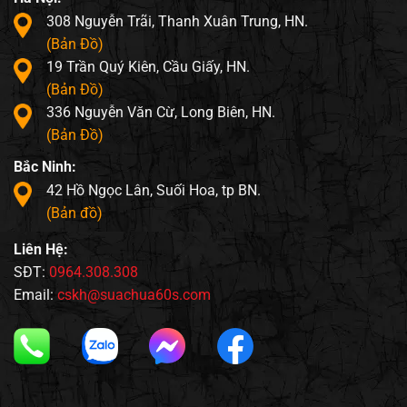
308 Nguyễn Trãi, Thanh Xuân Trung, HN.
(Bản Đồ)
19 Trần Quý Kiên, Cầu Giấy, HN.
(Bản Đồ)
336 Nguyễn Văn Cừ, Long Biên, HN.
(Bản Đồ)
Bắc Ninh:
42 Hồ Ngọc Lân, Suối Hoa, tp BN.
(Bản đồ)
Liên Hệ:
SĐT:
0964.308.308
Email:
cskh@suachua60s.com