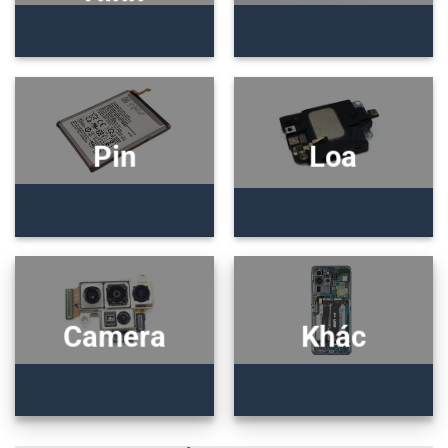
Pin
Loa
Camera
Khác