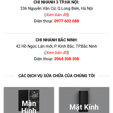
CHI NHÁNH 3 TP.HÀ NỘI:
336 Nguyễn Văn Cừ, Q.Long Biên, Hà Nội
(
Xem bản đồ
)
Điện thoại:
0977 602 688
CHI NHÁNH BẮC NINH:
42 Hồ Ngọc Lân mới, P. Kinh Bắc, TP.Bắc Ninh
(
Xem bản đồ
)
Điện thoại:
0964 308 308
CÁC DỊCH VỤ SỬA CHỮA CỦA CHÚNG TÔI
Màn
Mặt Kính
Hình