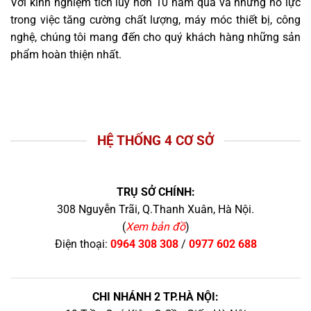
Với kinh nghiệm tích lũy hơn 10 năm qua và những nỗ lực
trong việc tăng cường chất lượng, máy móc thiết bị, công
nghệ, chúng tôi mang đến cho quý khách hàng những sản
phẩm hoàn thiện nhất.
HỆ THỐNG 4 CƠ SỞ
TRỤ SỞ CHÍNH:
308 Nguyễn Trãi, Q.Thanh Xuân, Hà Nội.
(
Xem bản đồ
)
Điện thoại:
0964 308 308
/
0977 602 688
CHI NHÁNH 2 TP.HÀ NỘI: