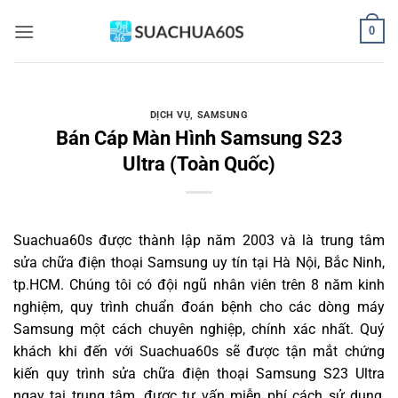
Bỏ
0
qua
nội
dung
DỊCH VỤ
,
SAMSUNG
Bán Cáp Màn Hình Samsung S23
Ultra (Toàn Quốc)
Suachua60s
được thành lập năm 2003 và là trung tâm
sửa chữa điện thoại Samsung uy tín tại Hà Nội, Bắc Ninh,
tp.HCM. Chúng tôi có đội ngũ nhân viên trên 8 năm kinh
nghiệm, quy trình chuẩn đoán bệnh cho các dòng máy
Samsung một cách chuyên nghiệp, chính xác nhất. Quý
khách khi đến với Suachua60s sẽ được tận mắt chứng
kiến quy trình sửa chữa điện thoại Samsung S23 Ultra
ngay tại trung tâm, được tư vấn miễn phí cách sử dụng,