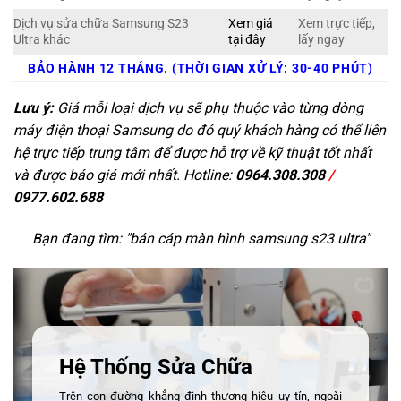
Dịch vụ sửa chữa Samsung S23
Xem giá
Xem trực tiếp,
Ultra khác
tại đây
lấy ngay
BẢO HÀNH 12 THÁNG. (THỜI GIAN XỬ LÝ: 30-40 PHÚT)
Lưu ý:
Giá mỗi loại dịch vụ sẽ phụ thuộc vào từng dòng
máy điện thoại Samsung do đó quý khách hàng có thể liên
hệ trực tiếp trung tâm để được hỗ trợ về kỹ thuật tốt nhất
và được báo giá mới nhất. Hotline:
0964.308.308
/
0977.602.688
Bạn đang tìm: "
bán cáp màn hình samsung s23 ultra
"
Hệ Thống Sửa Chữa
Trên con đường khẳng định thương hiệu uy tín, ngoài