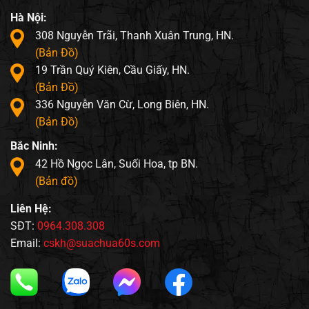
Hà Nội:
308 Nguyễn Trãi, Thanh Xuân Trung, HN.
(Bản Đồ)
19 Trần Quý Kiên, Cầu Giấy, HN.
(Bản Đồ)
336 Nguyễn Văn Cừ, Long Biên, HN.
(Bản Đồ)
Bắc Ninh:
42 Hồ Ngọc Lân, Suối Hoa, tp BN.
(Bản đồ)
Liên Hệ:
SĐT:
0964.308.308
Email:
cskh@suachua60s.com