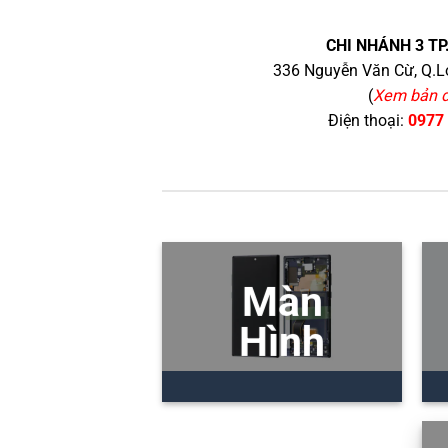
CHI NHÁNH 3 TP
336 Nguyễn Văn Cừ, Q.Lo
(
Xem bản 
Điện thoại:
0977
Màn
Hình