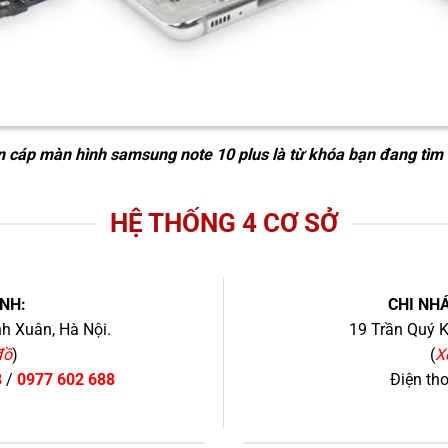
n cáp màn hình samsung note 10 plus
là từ khóa bạn đang tìm 
HỆ THỐNG 4 CƠ SỞ
NH:
CHI NHÁ
h Xuân, Hà Nội.
19 Trần Quý K
đồ
)
(
X
8
/
0977 602 688
Điện th
+