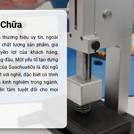
 Chữa
thương hiệu uy tín, ngoài
ề chất lượng sản phẩm, giá
uyền lợi của khách hàng,
 đầu. Một yếu tố tạo dựng
 của Suachua60s là đội ngũ
 với nghề, đặc biệt có trình
 kinh nghiệm trong ngành,
ên tâm tuyệt đối cho mọi