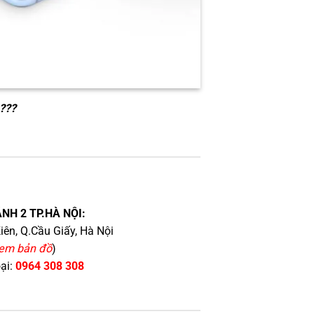
???
NH 2 TP.HÀ NỘI:
iên, Q.Cầu Giấy, Hà Nội
em bản đồ
)
oại:
0964 308 308