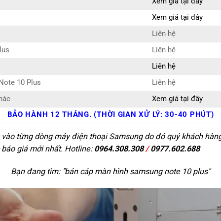
Xem giá tại đây
Xem giá tại đây
Liên hệ
lus
Liên hệ
Liên hệ
Note 10 Plus
Liên hệ
hác
Xem giá tại đây
BẢO HÀNH 12 THÁNG. (THỜI GIAN XỬ LÝ: 30-40 PHÚT)
c vào từng dòng máy điện thoại Samsung do đó quý khách hàng c
 báo giá mới nhất. Hotline:
0964.308.308
/
0977.602.688
Bạn đang tìm: "
bán cáp màn hình samsung note 10 plus
"