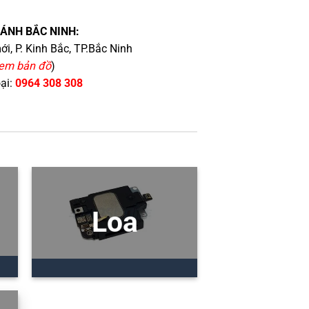
HÁNH BẮC NINH:
i, P. Kinh Bắc, TP.Bắc Ninh
em bản đồ
)
oại:
0964 308 308
Loa