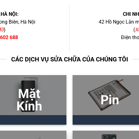
.HÀ NỘI:
CHI N
ng Biên, Hà Nội
42 Hồ Ngọc Lân mớ
đồ
)
(
X
 602 688
Điện th
CÁC DỊCH VỤ SỬA CHỮA CỦA CHÚNG TÔI
Mặt
Pin
Kính