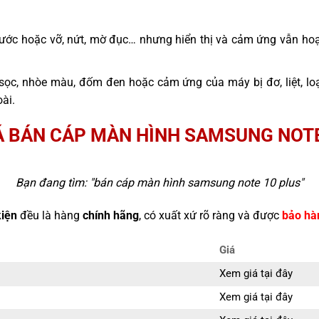
ước hoặc vỡ, nứt, mờ đục… nhưng hiển thị và cảm ứng vẫn hoạ
sọc, nhòe màu, đốm đen hoặc cảm ứng của máy bị đơ, liệt, l
ài.
Á BÁN CÁP MÀN HÌNH SAMSUNG NOTE
Bạn đang tìm: "
bán cáp màn hình samsung note 10 plus
"
kiện
đều là hàng
chính hãng
, có xuất xứ rõ ràng và được
bảo hà
Giá
Xem giá tại đây
Xem giá tại đây