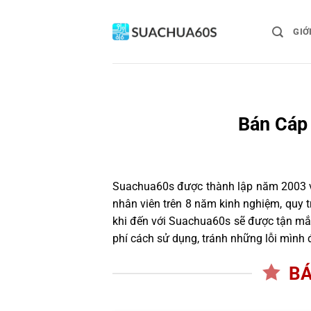
Bỏ
qua
GIỚ
nội
dung
Bán Cáp
Suachua60s
được thành lập năm 2003 và
nhân viên trên 8 năm kinh nghiệm, quy
khi đến với Suachua60s sẽ được tận mắt
phí cách sử dụng, tránh những lỗi mình 
BÁ