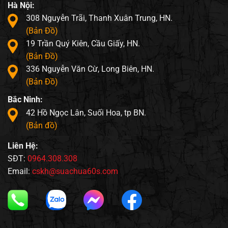
Hà Nội:
308 Nguyễn Trãi, Thanh Xuân Trung, HN.
(Bản Đồ)
19 Trần Quý Kiên, Cầu Giấy, HN.
(Bản Đồ)
336 Nguyễn Văn Cừ, Long Biên, HN.
(Bản Đồ)
Bắc Ninh:
42 Hồ Ngọc Lân, Suối Hoa, tp BN.
(Bản đồ)
Liên Hệ:
SĐT:
0964.308.308
Email:
cskh@suachua60s.com