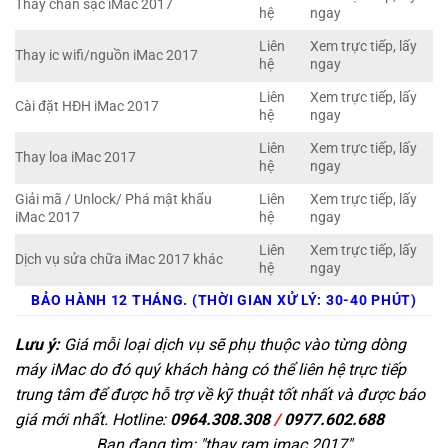
Thay chân sạc iMac 2017
hệ
ngay
Liên
Xem trực tiếp, lấy
Thay ic wifi/nguồn iMac 2017
hệ
ngay
Liên
Xem trực tiếp, lấy
Cài đặt HĐH iMac 2017
hệ
ngay
Liên
Xem trực tiếp, lấy
Thay loa iMac 2017
hệ
ngay
Giải mã / Unlock/ Phá mật khẩu
Liên
Xem trực tiếp, lấy
iMac 2017
hệ
ngay
Liên
Xem trực tiếp, lấy
Dịch vụ sửa chữa iMac 2017 khác
hệ
ngay
BẢO HÀNH 12 THÁNG. (THỜI GIAN XỬ LÝ: 30-40 PHÚT)
Lưu ý:
Giá mỗi loại dịch vụ sẽ phụ thuộc vào từng dòng
máy iMac do đó quý khách hàng có thể liên hệ trực tiếp
trung tâm để được hỗ trợ về kỹ thuật tốt nhất và được báo
giá mới nhất. Hotline:
0964.308.308
/
0977.602.688
Bạn đang tìm: "
thay ram imac 2017
"