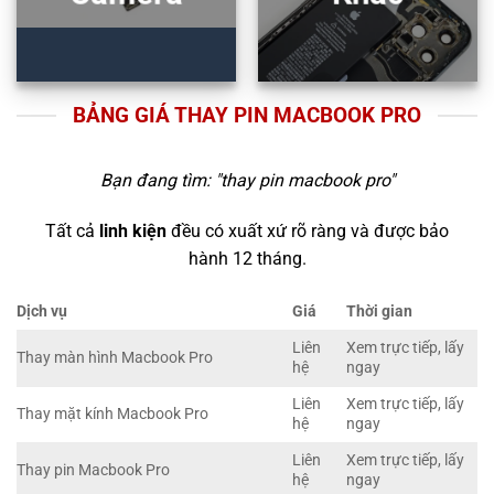
BẢNG GIÁ THAY PIN MACBOOK PRO
Bạn đang tìm: "
thay pin macbook pro
"
Tất cả
linh kiện
đều có xuất xứ rõ ràng và được bảo
hành 12 tháng.
Dịch vụ
Giá
Thời gian
Liên
Xem trực tiếp, lấy
Thay màn hình Macbook Pro
hệ
ngay
Liên
Xem trực tiếp, lấy
Thay mặt kính Macbook Pro
hệ
ngay
Liên
Xem trực tiếp, lấy
Thay pin Macbook Pro
hệ
ngay