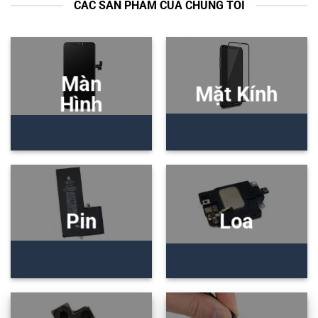
CÁC SẢN PHẨM CỦA CHÚNG TÔI
Màn
Mặt Kính
Hình
Pin
Loa