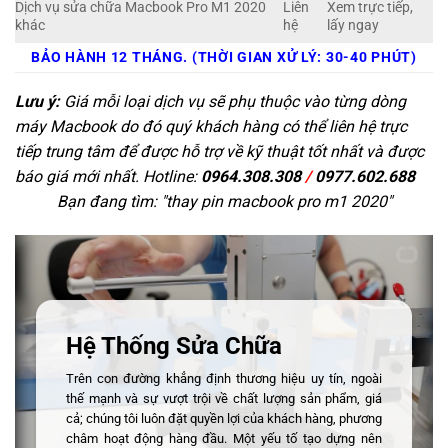
Dịch vụ sửa chữa Macbook Pro M1 2020
Liên
Xem trực tiếp,
khác
hệ
lấy ngay
BẢO HÀNH 12 THÁNG. (THỜI GIAN XỬ LÝ: 30-40 PHÚT)
Lưu ý:
Giá mỗi loại dịch vụ sẽ phụ thuộc vào từng dòng
máy Macbook do đó quý khách hàng có thể liên hệ trực
tiếp trung tâm để được hỗ trợ về kỹ thuật tốt nhất và được
báo giá mới nhất. Hotline:
0964.308.308
/
0977.602.688
Bạn đang tìm: "
thay pin macbook pro m1 2020
"
Hệ Thống Sửa Chữa
Trên con đường khẳng định thương hiệu uy tín, ngoài
thế mạnh và sự vượt trội về chất lượng sản phẩm, giá
cả; chúng tôi luôn đặt quyền lợi của khách hàng, phương
châm hoạt động hàng đầu. Một yếu tố tạo dựng nên