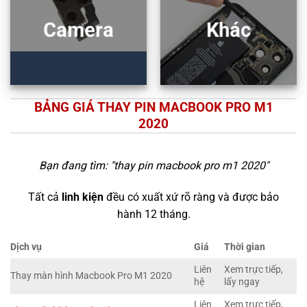
Camera
Khác
BẢNG GIÁ THAY PIN MACBOOK PRO M1
2020
Bạn đang tìm: "
thay pin macbook pro m1 2020
"
Tất cả
linh kiện
đều có xuất xứ rõ ràng và được bảo
hành 12 tháng.
Dịch vụ
Giá
Thời gian
Liên
Xem trực tiếp,
Thay màn hình Macbook Pro M1 2020
hệ
lấy ngay
Liên
Xem trực tiếp,