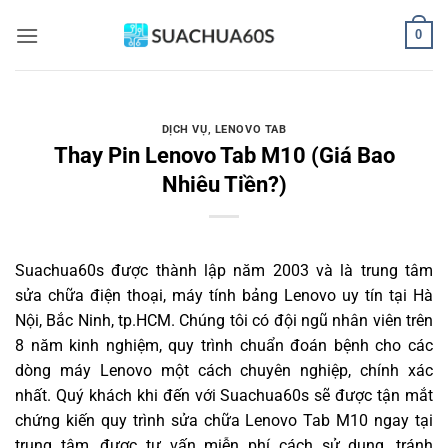
Bỏ
0
qua
nội
dung
DỊCH VỤ
,
LENOVO TAB
Thay Pin Lenovo Tab M10 (Giá Bao
Nhiêu Tiền?)
Suachua60s
được thành lập năm 2003 và là trung tâm
sửa chữa điện thoại, máy tính bảng Lenovo uy tín tại Hà
Nội, Bắc Ninh, tp.HCM. Chúng tôi có đội ngũ nhân viên trên
8 năm kinh nghiệm, quy trình chuẩn đoán bệnh cho các
dòng máy Lenovo một cách chuyên nghiệp, chính xác
nhất. Quý khách khi đến với Suachua60s sẽ được tận mắt
chứng kiến quy trình sửa chữa Lenovo Tab M10 ngay tại
trung tâm, được tư vấn miễn phí cách sử dụng, tránh