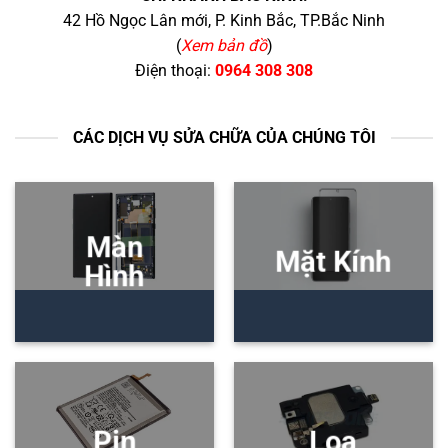
42 Hồ Ngọc Lân mới, P. Kinh Bắc, TP.Bắc Ninh
(
Xem bản đồ
)
Điện thoại:
0964 308 308
CÁC DỊCH VỤ SỬA CHỮA CỦA CHÚNG TÔI
Màn
Mặt Kính
Hình
Pin
Loa