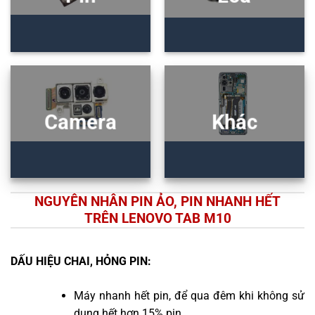
Camera
Khác
NGUYÊN NHÂN PIN ẢO, PIN NHANH HẾT
TRÊN LENOVO TAB M10
DẤU HIỆU CHAI, HỎNG PIN:
Máy nhanh hết pin, để qua đêm khi không sử
dụng hết hơn 15% pin.