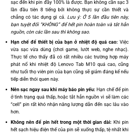
sạc đến khi pin đầy 100% là được. Bạn không cần sạc 3
lần đầu tiên 8 tiếng bởi không thực sự cần thiết và
chẳng có tác dụng gì cả.
Lưu ý: Ở 5 lần đầu tiên này,
bạn tuyệt đối “KHÔNG” để hết pin hoàn toàn và tắt hẳn
nguồn, còn các lần sau thì không sao.
Hạn chế để thiết bị của bạn ở nhiệt độ quá cao:
Việc
vừa sạc vừa dùng (chơi game, lướt web, nghe nhạc).
Thực tế cho thấy đã có rất nhiều các trường hợp máy
phát nổ khi nhiệt độ Lenovo Tab M10 quá cao, cũng
như tuổi thọ viên pin của bạn cũng sẽ giảm đáng kể nếu
tiếp diễn thói quen này.
Nên sạc ngay sau khi máy báo pin yếu:
Hạn chế để pin
ở tình trạng quá thấp, hoặc tắt hẳn nguồn vì sẽ làm các
“cell” pin rất khó nhận năng lượng dẫn đến sạc lâu vào
hơn.
Không nên để pin hết trong một thời gian dài:
Khi pin
hết sạch hiệu điện thế của pin sẽ xuống thấp, tệ nhất khi