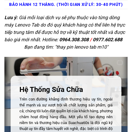
BẢO HÀNH 12 THÁNG. (THỜI GIAN XỬ LÝ: 30-40 PHÚT)
Lưu ý:
Giá mỗi loại dịch vụ sẽ phụ thuộc vào từng dòng
máy Lenovo Tab do đó quý khách hàng có thể liên hệ trực
tiếp trung tâm để được hỗ trợ về kỹ thuật tốt nhất và được
báo giá mới nhất. Hotline:
0964.308.308
/
0977.602.688
Bạn đang tìm: "
thay pin lenovo tab m10
"
Hệ Thống Sửa Chữa
Trên con đường khẳng định thương hiệu uy tín, ngoài
thế mạnh và sự vượt trội về chất lượng sản phẩm, giá
cả; chúng tôi luôn đặt quyền lợi của khách hàng, phương
châm hoạt động hàng đầu. Một yếu tố tạo dựng nên
niềm tin và thương hiệu của Suachua60s là đội ngũ kỹ
thuật uy tín đầy tâm huyết với nghề, đặc biệt có trình độ