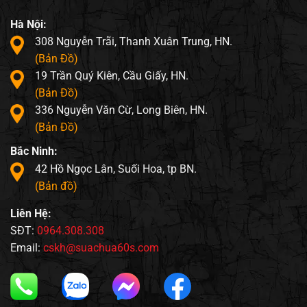
Hà Nội:
308 Nguyễn Trãi, Thanh Xuân Trung, HN.
(Bản Đồ)
19 Trần Quý Kiên, Cầu Giấy, HN.
(Bản Đồ)
336 Nguyễn Văn Cừ, Long Biên, HN.
(Bản Đồ)
Bắc Ninh:
42 Hồ Ngọc Lân, Suối Hoa, tp BN.
(Bản đồ)
Liên Hệ:
SĐT:
0964.308.308
Email:
cskh@suachua60s.com