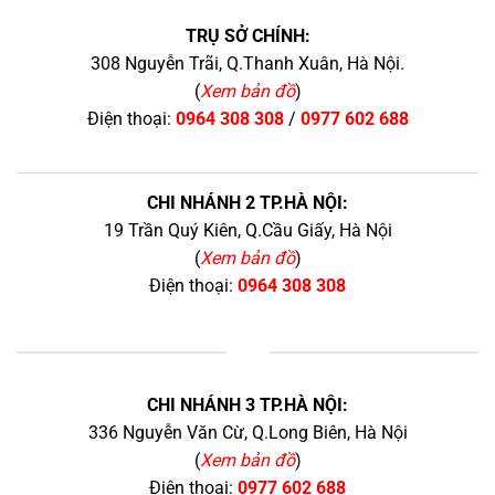
TRỤ SỞ CHÍNH:
308 Nguyễn Trãi, Q.Thanh Xuân, Hà Nội.
(
Xem bản đồ
)
Điện thoại:
0964 308 308
/
0977 602 688
CHI NHÁNH 2 TP.HÀ NỘI:
19 Trần Quý Kiên, Q.Cầu Giấy, Hà Nội
(
Xem bản đồ
)
Điện thoại:
0964 308 308
+
CHI NHÁNH 3 TP.HÀ NỘI:
336 Nguyễn Văn Cừ, Q.Long Biên, Hà Nội
(
Xem bản đồ
)
Điện thoại:
0977 602 688