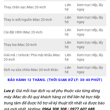
Liên
Xem trực tiếp, lấy
Thay chân sạc iMac 20-inch
hệ
ngay
Liên
Xem trực tiếp, lấy
Thay ic wifi/nguồn iMac 20-inch
hệ
ngay
Liên
Xem trực tiếp, lấy
Cài đặt HĐH iMac 20-inch
hệ
ngay
Liên
Xem trực tiếp, lấy
Thay loa iMac 20-inch
hệ
ngay
Giải mã / Unlock/ Phá mật khẩu iMac
Liên
Xem trực tiếp, lấy
20-inch
hệ
ngay
Liên
Xem trực tiếp, lấy
Dịch vụ sửa chữa iMac 20-inch khác
hệ
ngay
BẢO HÀNH 12 THÁNG. (THỜI GIAN XỬ LÝ: 30-40 PHÚT)
Lưu ý:
Giá mỗi loại dịch vụ sẽ phụ thuộc vào từng dòng
máy iMac do đó quý khách hàng có thể liên hệ trực tiếp
trung tâm để được hỗ trợ về kỹ thuật tốt nhất và được báo
giá mới nhất. Hotline:
0964.308.308
/
0977.602.688