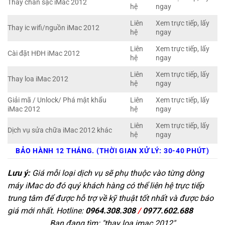
Thay chân sạc iMac 2012
hệ
ngay
Liên
Xem trực tiếp, lấy
Thay ic wifi/nguồn iMac 2012
hệ
ngay
Liên
Xem trực tiếp, lấy
Cài đặt HĐH iMac 2012
hệ
ngay
Liên
Xem trực tiếp, lấy
Thay loa iMac 2012
hệ
ngay
Giải mã / Unlock/ Phá mật khẩu
Liên
Xem trực tiếp, lấy
iMac 2012
hệ
ngay
Liên
Xem trực tiếp, lấy
Dịch vụ sửa chữa iMac 2012 khác
hệ
ngay
BẢO HÀNH 12 THÁNG. (THỜI GIAN XỬ LÝ: 30-40 PHÚT)
Lưu ý:
Giá mỗi loại dịch vụ sẽ phụ thuộc vào từng dòng
máy iMac do đó quý khách hàng có thể liên hệ trực tiếp
trung tâm để được hỗ trợ về kỹ thuật tốt nhất và được báo
giá mới nhất. Hotline:
0964.308.308
/
0977.602.688
Bạn đang tìm: "
thay loa imac 2012
"