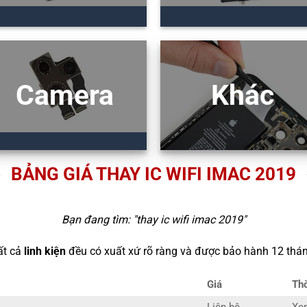
Camera
Khác
BẢNG GIÁ THAY IC WIFI IMAC 2019
Bạn đang tìm: "
thay ic wifi imac 2019
"
ất cả
linh kiện
đều có xuất xứ rõ ràng và được bảo hành 12 thán
Giá
Thờ