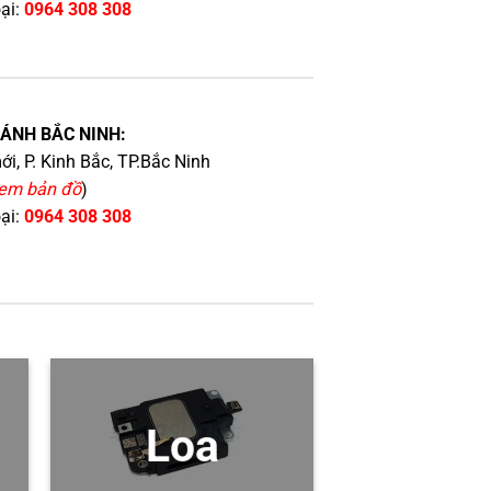
oại:
0964 308 308
HÁNH BẮC NINH:
i, P. Kinh Bắc, TP.Bắc Ninh
em bản đồ
)
oại:
0964 308 308
Loa