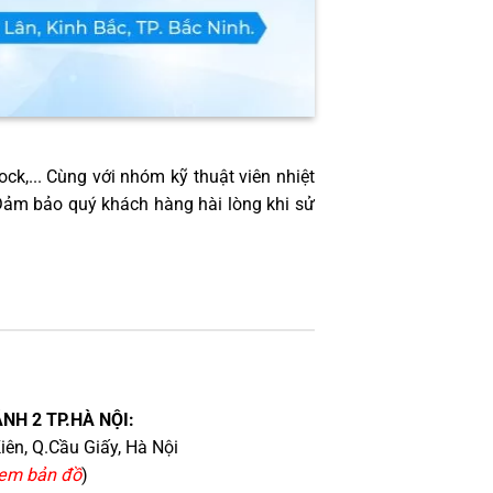
ock,... Cùng với nhóm kỹ thuật viên nhiệt
 Đảm bảo quý khách hàng hài lòng khi sử
NH 2 TP.HÀ NỘI:
iên, Q.Cầu Giấy, Hà Nội
em bản đồ
)