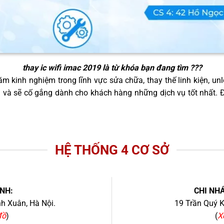
thay ic wifi imac 2019
là từ khóa bạn đang tìm ???
m kinh nghiệm trong lĩnh vực sửa chữa, thay thế linh kiện, unl
g và sẽ cố gắng dành cho khách hàng những dịch vụ tốt nhất.
HỆ THỐNG 4 CƠ SỞ
NH:
CHI NHÁ
h Xuân, Hà Nội.
19 Trần Quý K
đồ
)
(
X