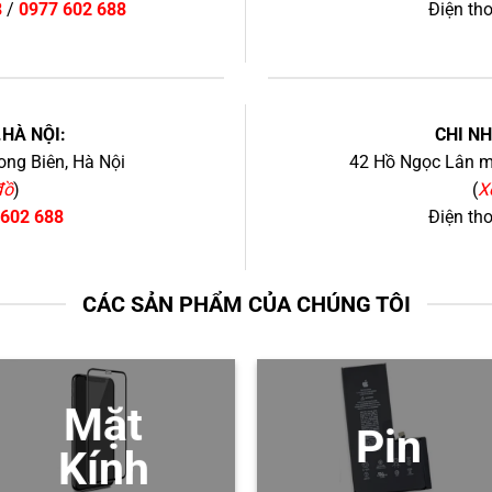
8
/
0977 602 688
Điện th
+
.HÀ NỘI:
CHI N
ng Biên, Hà Nội
42 Hồ Ngọc Lân mớ
đồ
)
(
X
 602 688
Điện th
CÁC SẢN PHẨM CỦA CHÚNG TÔI
Mặt
Pin
Kính