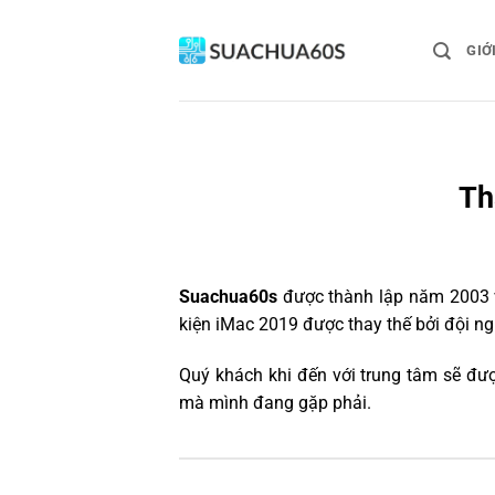
Bỏ
qua
GIỚ
nội
dung
Th
Suachua60s
được thành lập năm 2003 và
kiện iMac 2019 được thay thế bởi đội ng
Quý khách khi đến với trung tâm sẽ đượ
mà mình đang gặp phải.