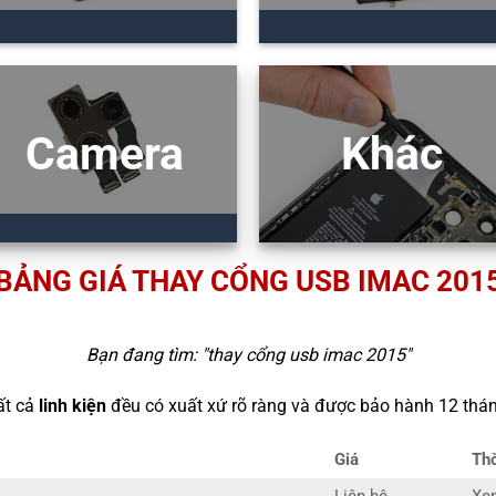
Camera
Khác
BẢNG GIÁ THAY CỔNG USB IMAC 201
Bạn đang tìm: "
thay cổng usb imac 2015
"
ất cả
linh kiện
đều có xuất xứ rõ ràng và được bảo hành 12 thán
Giá
Thờ