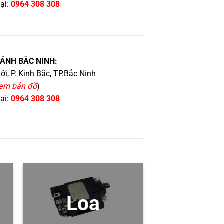
oại:
0964 308 308
HÁNH BẮC NINH:
i, P. Kinh Bắc, TP.Bắc Ninh
em bản đồ
)
oại:
0964 308 308
Loa