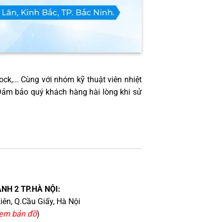
ock,... Cùng với nhóm kỹ thuật viên nhiệt
 Đảm bảo quý khách hàng hài lòng khi sử
NH 2 TP.HÀ NỘI:
iên, Q.Cầu Giấy, Hà Nội
em bản đồ
)