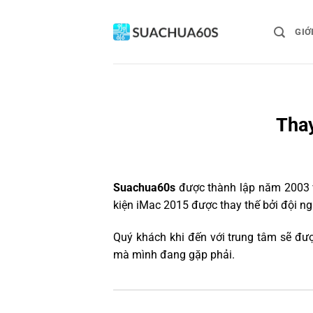
Bỏ
qua
GIỚ
nội
dung
Thay
Suachua60s
được thành lập năm 2003 và
kiện iMac 2015 được thay thế bởi đội ng
Quý khách khi đến với trung tâm sẽ đượ
mà mình đang gặp phải.