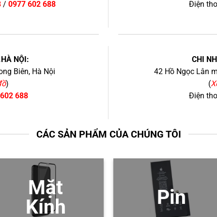
8
/
0977 602 688
Điện th
+
.HÀ NỘI:
CHI N
ng Biên, Hà Nội
42 Hồ Ngọc Lân mớ
đồ
)
(
X
 602 688
Điện th
CÁC SẢN PHẨM CỦA CHÚNG TÔI
Mặt
Pin
Kính