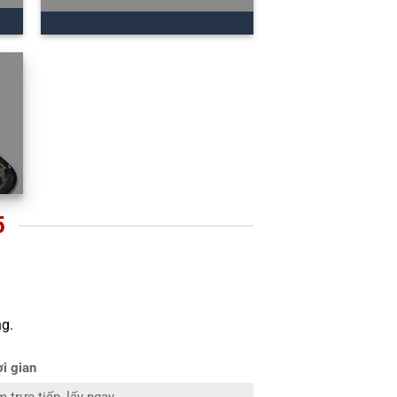
5
g.
i gian