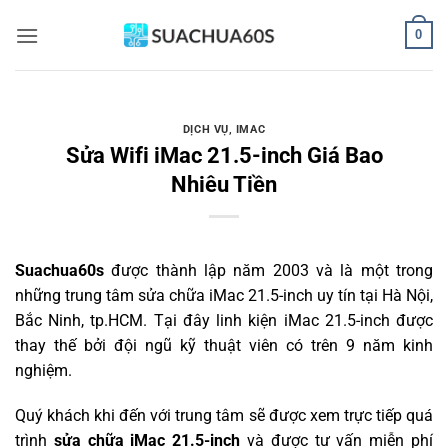
Bỏ
0
qua
nội
dung
DỊCH VỤ
,
IMAC
Sửa Wifi iMac 21.5-inch Giá Bao
Nhiêu Tiền
Suachua60s
được thành lập năm 2003 và là một trong
những trung tâm sửa chữa iMac 21.5-inch uy tín tại Hà Nội,
Bắc Ninh, tp.HCM. Tại đây linh kiện iMac 21.5-inch được
thay thế bởi đội ngũ kỹ thuật viên có trên 9 năm kinh
nghiệm.
Quý khách khi đến với trung tâm sẽ được xem trực tiếp quá
trình
sửa chữa iMac 21.5-inch
và được tư vấn miễn phí