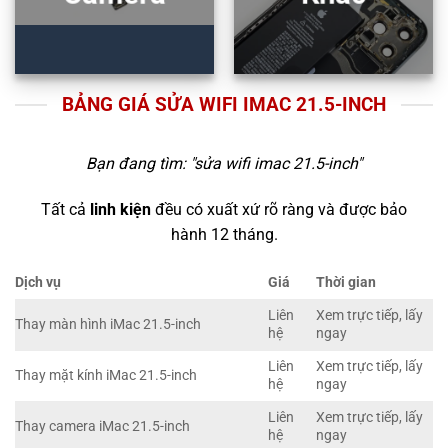
BẢNG GIÁ SỬA WIFI IMAC 21.5-INCH
Bạn đang tìm: "
sửa wifi imac 21.5-inch
"
Tất cả
linh kiện
đều có xuất xứ rõ ràng và được bảo
hành 12 tháng.
Dịch vụ
Giá
Thời gian
Liên
Xem trực tiếp, lấy
Thay màn hình iMac 21.5-inch
hệ
ngay
Liên
Xem trực tiếp, lấy
Thay mặt kính iMac 21.5-inch
hệ
ngay
Liên
Xem trực tiếp, lấy
Thay camera iMac 21.5-inch
hệ
ngay