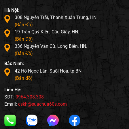
Hà Nội:
308 Nguyễn Trãi, Thanh Xuân Trung, HN.
(Bản Đồ)
19 Trần Quý Kiên, Cầu Giấy, HN.
(Bản Đồ)
336 Nguyễn Văn Cừ, Long Biên, HN.
(Bản Đồ)
Bắc Ninh:
42 Hồ Ngọc Lân, Suối Hoa, tp BN.
(Bản đồ)
Liên Hệ:
SĐT:
0964.308.308
Email:
cskh@suachua60s.com