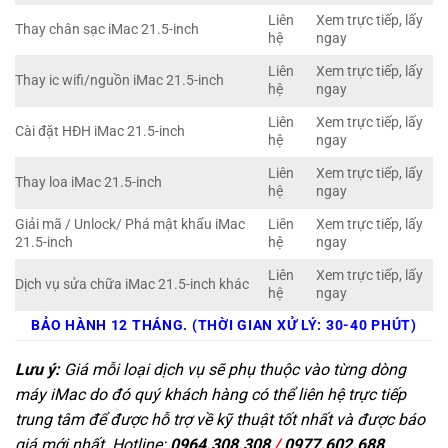
Liên
Xem trực tiếp, lấy
Thay chân sạc iMac 21.5-inch
hệ
ngay
Liên
Xem trực tiếp, lấy
Thay ic wifi/nguồn iMac 21.5-inch
hệ
ngay
Liên
Xem trực tiếp, lấy
Cài đặt HĐH iMac 21.5-inch
hệ
ngay
Liên
Xem trực tiếp, lấy
Thay loa iMac 21.5-inch
hệ
ngay
Giải mã / Unlock/ Phá mật khẩu iMac
Liên
Xem trực tiếp, lấy
21.5-inch
hệ
ngay
Liên
Xem trực tiếp, lấy
Dịch vụ sửa chữa iMac 21.5-inch khác
hệ
ngay
BẢO HÀNH 12 THÁNG. (THỜI GIAN XỬ LÝ: 30-40 PHÚT)
Lưu ý:
Giá mỗi loại dịch vụ sẽ phụ thuộc vào từng dòng
máy iMac do đó quý khách hàng có thể liên hệ trực tiếp
trung tâm để được hỗ trợ về kỹ thuật tốt nhất và được báo
giá mới nhất. Hotline:
0964.308.308
/
0977.602.688