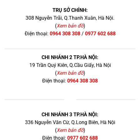
TRỤ SỞ CHÍNH:
308 Nguyễn Trãi, Q.Thanh Xuân, Hà Nội.
(
Xem bản đồ
)
Điện thoại:
0964 308 308
/
0977 602 688
CHI NHÁNH 2 TP.HÀ NỘI:
19 Trần Quý Kiên, Q.Cầu Giấy, Hà Nội
(
Xem bản đồ
)
Điện thoại:
0964 308 308
+
CHI NHÁNH 3 TP.HÀ NỘI:
336 Nguyễn Văn Cừ, Q.Long Biên, Hà Nội
(
Xem bản đồ
)
Điện thoại:
0977 602 688