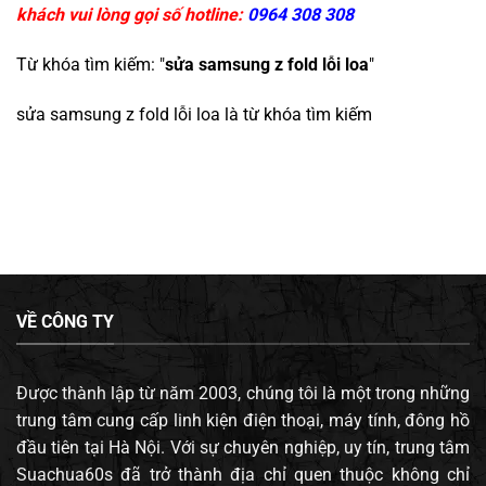
khách vui lòng gọi số hotline:
0964 308 308
Từ khóa tìm kiếm: "
sửa samsung z fold lỗi loa
"
sửa samsung z fold lỗi loa
là từ khóa tìm kiếm
VỀ CÔNG TY
Được thành lập từ năm 2003, chúng tôi là một trong những
trung tâm cung cấp linh kiện điện thoại, máy tính, đông hồ
đầu tiên tại Hà Nội. Với sự chuyên nghiệp, uy tín, trung tâm
Suachua60s đã trở thành địa chỉ quen thuộc không chỉ