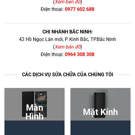
(
Xem bản đồ
)
Điện thoại:
0977 602 688
CHI NHÁNH BẮC NINH:
42 Hồ Ngọc Lân mới, P. Kinh Bắc, TP.Bắc Ninh
(
Xem bản đồ
)
Điện thoại:
0964 308 308
CÁC DỊCH VỤ SỬA CHỮA CỦA CHÚNG TÔI
Màn
Mặt Kính
Hình