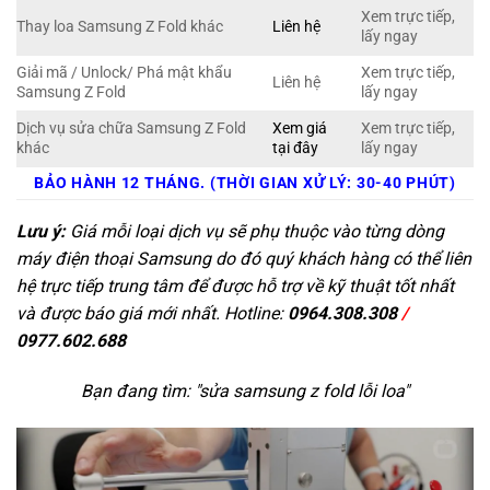
Xem trực tiếp,
Thay loa Samsung Z Fold khác
Liên hệ
lấy ngay
Giải mã / Unlock/ Phá mật khẩu
Xem trực tiếp,
Liên hệ
Samsung Z Fold
lấy ngay
Dịch vụ sửa chữa Samsung Z Fold
Xem giá
Xem trực tiếp,
khác
tại đây
lấy ngay
BẢO HÀNH 12 THÁNG. (THỜI GIAN XỬ LÝ: 30-40 PHÚT)
Lưu ý:
Giá mỗi loại dịch vụ sẽ phụ thuộc vào từng dòng
máy điện thoại Samsung do đó quý khách hàng có thể liên
hệ trực tiếp trung tâm để được hỗ trợ về kỹ thuật tốt nhất
và được báo giá mới nhất. Hotline:
0964.308.308
/
0977.602.688
Bạn đang tìm: "
sửa samsung z fold lỗi loa
"