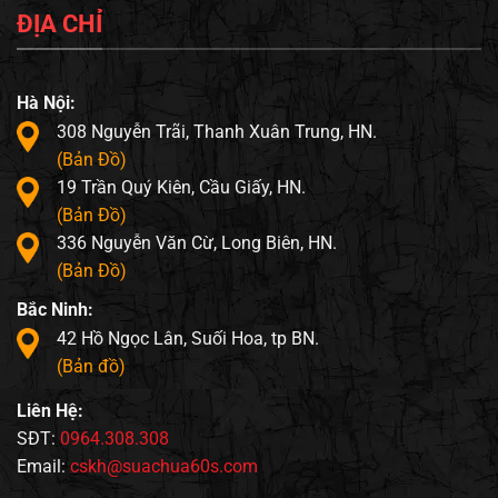
ĐỊA CHỈ
Hà Nội:
308 Nguyễn Trãi, Thanh Xuân Trung, HN.
(Bản Đồ)
19 Trần Quý Kiên, Cầu Giấy, HN.
(Bản Đồ)
336 Nguyễn Văn Cừ, Long Biên, HN.
(Bản Đồ)
Bắc Ninh:
42 Hồ Ngọc Lân, Suối Hoa, tp BN.
(Bản đồ)
Liên Hệ:
SĐT:
0964.308.308
Email:
cskh@suachua60s.com